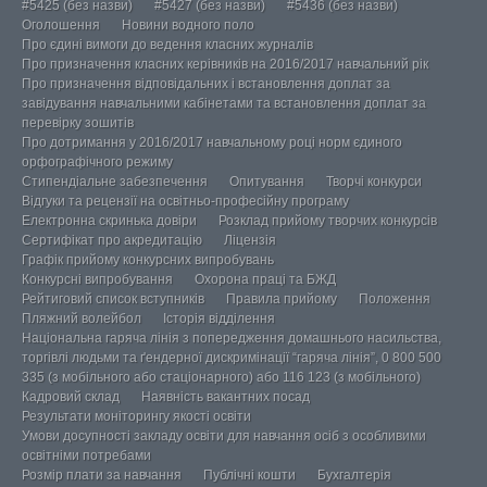
#5425 (без назви)
#5427 (без назви)
#5436 (без назви)
Оголошення
Новини водного поло
Про єдині вимоги до ведення класних журналів
Про призначення класних керівників на 2016/2017 навчальний рік
Про призначення відповідальних і встановлення доплат за
завідування навчальними кабінетами та встановлення доплат за
перевірку зошитів
Про дотримання у 2016/2017 навчальному році норм єдиного
орфографічного режиму
Стипендіальне забезпечення
Опитування
Творчі конкурси
Відгуки та рецензії на освітньо-професійну програму
Електронна скринька довіри
Розклад прийому творчих конкурсів
Сертифікат про акредитацію
Ліцензія
Графік прийому конкурсних випробувань
Конкурсні випробування
Охорона праці та БЖД
Рейтиговий список вступників
Правила прийому
Положення
Пляжний волейбол
Історія відділення
Національна гаряча лінія з попередження домашнього насильства,
торгівлі людьми та ґендерної дискримінації “гаряча лінія”, 0 800 500
335 (з мобільного або стаціонарного) або 116 123 (з мобільного)
Кадровий склад
Наявність вакантних посад
Результати моніторингу якості освіти
Умови досупності закладу освіти для навчання осіб з особливими
освітніми потребами
Розмір плати за навчання
Публічні кошти
Бухгалтерія