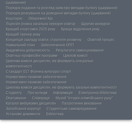
(цькуванню)
Порядок подання та розгляд заяв про випадки булінгу (цькування)
Порядок реагування на доведенні випадки булінгу (цькування)
Кошторис
Обережно! Кір.
Ліцензія (повна загальна середня освіта)
Щорічні конкурси
Кращий спортсмен 2025 року
Краще відділення року
Кращий тренер року
Концепція закладу освіти, стратегія розвитку
Освітній процес
Навчальний план
Забезпечення ОПП
Академічна доброчесність
Результати самооцінювання
Освітньо-професійні програми
Циклові комісії
Циклова комісія дисциплін, які формують спеціальні
компетентності
Стандарт 017 Фізична культура і спорт
Нормативно-правове забезпечення
Нормативно-правове забезпечення
Циклова комісія дисциплін, які формують загальні компетентності
Студенту
Про коледж
Інформація
Електронна бібліотека
Опитування
Співпраця
Музей “Історія олімпійського руху”
Каталог вибіркових дисциплін
Патріотичне виховання
Запобігання корупції
Студентське самоврядування
Установчі документи
Бібліотека