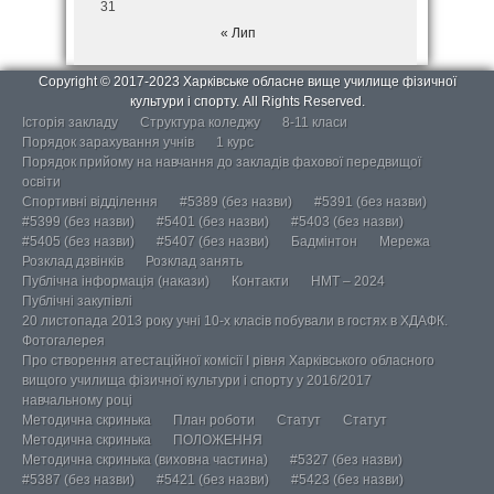
31
« Лип
Copyright © 2017-2023 Харківське обласне вище училище фізичної
культури і спорту. All Rights Reserved.
Історія закладу
Структура коледжу
8-11 класи
Порядок зарахування учнів
1 курс
Порядок прийому на навчання до закладів фахової передвищої
освіти
Спортивні відділення
#5389 (без назви)
#5391 (без назви)
#5399 (без назви)
#5401 (без назви)
#5403 (без назви)
#5405 (без назви)
#5407 (без назви)
Бадмінтон
Мережа
Розклад дзвінків
Розклад занять
Публічна інформація (накази)
Контакти
НМТ – 2024
Публічні закупівлі
20 листопада 2013 року учні 10-х класів побували в гостях в ХДАФК.
Фотогалерея
Про створення атестаційної комісії І рівня Харківського обласного
вищого училища фізичної культури і спорту у 2016/2017
навчальному році
Методична скринька
План роботи
Статут
Статут
Методична скринька
ПОЛОЖЕННЯ
Методична скринька (виховна частина)
#5327 (без назви)
#5387 (без назви)
#5421 (без назви)
#5423 (без назви)