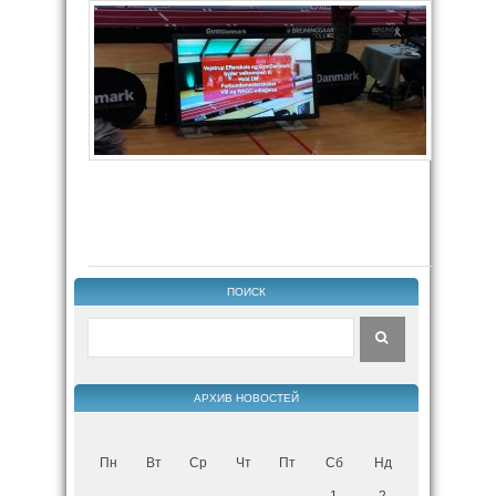
ПОИСК
АРХИВ НОВОСТЕЙ
Пн
Вт
Ср
Чт
Пт
Сб
Нд
1
2