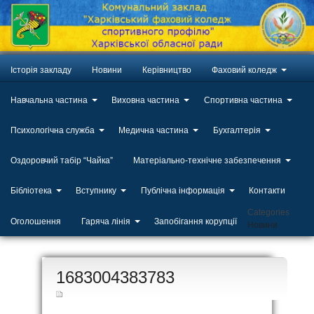
Історія закладу
Новини
Керівництво
Фаховий коледж
Навчальна частина
Виховна частина
Спортивна частина
Психологічна служба
Медична частина
Бухгалтерія
Оздоровчий табір “Чайка”
Матеріально-технічне забезпечення
Бібліотека
Вступнику
Публічна інформація
Контакти
Categories
Оголошення
Гаряча лінія
Запобігання корупції
Новини
ЛИП
1683004383783
20