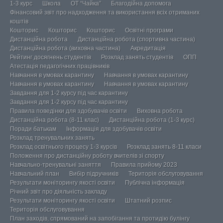
1-3 курс
Школа
ОТ “Чайка”
Благодійна допомога
Фінансовий звіт про надходження та використання всіх отриманих
коштів
Кошторис
Кошторис
Кошторис
Освітні програми
Дистанційна робота
Дистанційна робота (спортивна частина)
Дистанційна робота (виховна частина)
Акредитація
Рейтинг досягнень студентів
Розклад занять студентів
ОПП
Атестація педагогічних працівників
Навчання в умовах карантину
Навчання в умовах карантину
Навчання в умовах карантину
Навчання в умовах карантину
Завдання для 1-2 курсу під час карантину
Завдання для 1-2 курсу під час карантину
Правила поведінки для здобувачів освіти
Виховна робота
Дистанційна робота (8-11 клас)
Дистанційна робота (1-3 курс)
Поради батькам
Інформація для здобувачів освіти
Розклад тренувальних занять
Розклад освітнього процесу 1-3 курсів
Розклад занять 8-11 класи
Положення про дистанційну роботу вчителів зі спорту
Навчально-тренувальні заняття
Правила прийому 2023
Навчальний план
Вибір підручників
Територія обслуговування
Результати моніторингу якості освіти
Публічна інформація
Річний звіт про діяльність закладу
Результати моніторингу якості освіти
Штатний розпис
Територія обслуговування
План заходів, спрямований на запобігання та протидію булінгу