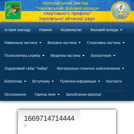
Історія закладу
Новини
Керівництво
Фаховий коледж
Навчальна частина
Виховна частина
Спортивна частина
Психологічна служба
Медична частина
Бухгалтерія
Оздоровчий табір “Чайка”
Матеріально-технічне забезпечення
Бібліотека
Вступнику
Публічна інформація
Контакти
Categories
Оголошення
Гаряча лінія
Запобігання корупції
Новини
ЛИП
1669714714444
20