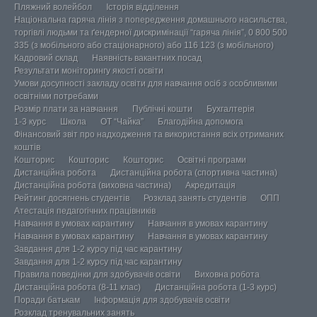
Пляжний волейбол
Історія відділення
Національна гаряча лінія з попередження домашнього насильства,
торгівлі людьми та ґендерної дискримінації “гаряча лінія”, 0 800 500
335 (з мобільного або стаціонарного) або 116 123 (з мобільного)
Кадровий склад
Наявність вакантних посад
Результати моніторингу якості освіти
Умови досупності закладу освіти для навчання осіб з особливими
освітніми потребами
Розмір плати за навчання
Публічні кошти
Бухгалтерія
1-3 курс
Школа
ОТ “Чайка”
Благодійна допомога
Фінансовий звіт про надходження та використання всіх отриманих
коштів
Кошторис
Кошторис
Кошторис
Освітні програми
Дистанційна робота
Дистанційна робота (спортивна частина)
Дистанційна робота (виховна частина)
Акредитація
Рейтинг досягнень студентів
Розклад занять студентів
ОПП
Атестація педагогічних працівників
Навчання в умовах карантину
Навчання в умовах карантину
Навчання в умовах карантину
Навчання в умовах карантину
Завдання для 1-2 курсу під час карантину
Завдання для 1-2 курсу під час карантину
Правила поведінки для здобувачів освіти
Виховна робота
Дистанційна робота (8-11 клас)
Дистанційна робота (1-3 курс)
Поради батькам
Інформація для здобувачів освіти
Розклад тренувальних занять