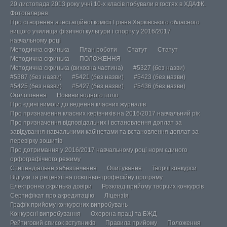
20 листопада 2013 року учні 10-х класів побували в гостях в ХДАФК.
Фотогалерея
Про створення атестаційної комісії І рівня Харківського обласного
вищого училища фізичної культури і спорту у 2016/2017
навчальному році
Методична скринька
План роботи
Статут
Статут
Методична скринька
ПОЛОЖЕННЯ
Методична скринька (виховна частина)
#5327 (без назви)
#5387 (без назви)
#5421 (без назви)
#5423 (без назви)
#5425 (без назви)
#5427 (без назви)
#5436 (без назви)
Оголошення
Новини водного поло
Про єдині вимоги до ведення класних журналів
Про призначення класних керівників на 2016/2017 навчальний рік
Про призначення відповідальних і встановлення доплат за
завідування навчальними кабінетами та встановлення доплат за
перевірку зошитів
Про дотримання у 2016/2017 навчальному році норм єдиного
орфографічного режиму
Стипендіальне забезпечення
Опитування
Творчі конкурси
Відгуки та рецензії на освітньо-професійну програму
Електронна скринька довіри
Розклад прийому творчих конкурсів
Сертифікат про акредитацію
Ліцензія
Графік прийому конкурсних випробувань
Конкурсні випробування
Охорона праці та БЖД
Рейтиговий список вступників
Правила прийому
Положення