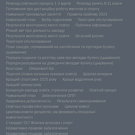
Розклад освітнього процесу 1-3 курсів
Розклад занять 8-11 класи
Положення про дистанційну роботу вчителів зі спорту
Навчально-тренувальні заняття
Правила прийому 2023
Навчальний план
Вибір підручників
Територія обслуговування
Результати моніторингу якості освіти
Публічна інформація
Річний звіт про діяльність закладу
Результати моніторингу якості освіти
Штатний розпис
Територія обслуговування
План заходів, спрямований на запобігання та протидію булінгу
(цькуванню)
Порядок подання та розгляд заяв про випадки булінгу (цькування)
Порядок реагування на доведенні випадки булінгу (цькування)
Кошторис
Обережно! Кір.
Ліцензія (повна загальна середня освіта)
Щорічні конкурси
Кращий спортсмен 2025 року
Краще відділення року
Кращий тренер року
Концепція закладу освіти, стратегія розвитку
Освітній процес
Навчальний план
Забезпечення ОПП
Академічна доброчесність
Результати самооцінювання
Освітньо-професійні програми
Циклові комісії
Циклова комісія дисциплін, які формують спеціальні
компетентності
Стандарт 017 Фізична культура і спорт
Нормативно-правове забезпечення
Нормативно-правове забезпечення