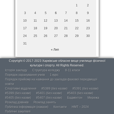
1
2
3
4
5
6
7
8
9
10
11
12
13
14
15
16
17
18
19
20
21
22
23
24
25
26
27
28
29
30
31
« Лип
Copyright © 2017-2023 Харківське обласне вище училище фізичної
культури і спорту. All Rights Reserved.
Історія закладу
Структура коледжу
8-11 класи
Порядок зарахування учнів
1 курс
Порядок прийому на навчання до закладів фахової передвищої
освіти
Спортивні відділення
#5389 (без назви)
#5391 (без назви)
#5399 (без назви)
#5401 (без назви)
#5403 (без назви)
#5405 (без назви)
#5407 (без назви)
Бадмінтон
Мережа
Розклад дзвінків
Розклад занять
Публічна інформація (накази)
Контакти
НМТ – 2024
Публічні закупівлі