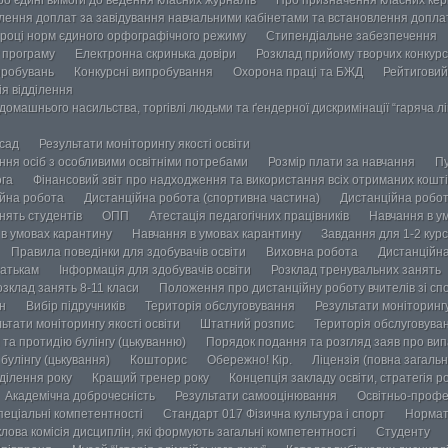
лення доплат за завідування навчальними кабінетами та встановлення доплат
році норм єдиного орфографічного режиму
Стипендіальне забезпечення
у програму
Електронна скринька довіри
Розклад прийому творчих конкурс
пробувань
Конкурсні випробування
Охорона праці та БЖД
Рейтиговий
ія відділення
омашнього насильства, торгівлі людьми та ґендерної дискримінації “гаряча лін
осад
Результати моніторингу якості освіти
ання осіб з особливими освітніми потребами
Розмір плати за навчання
Пу
ога
Фінансовий звіт про надходження та використання всіх отриманих кошті
йна робота
Дистанційна робота (спортивна частина)
Дистанційна робот
нять студентів
ОПП
Атестація педагогічних працівників
Навчання в у
в умовах карантину
Навчання в умовах карантину
Завдання для 1-2 курс
Правила поведінки для здобувачів освіти
Виховна робота
Дистанційна
атькам
Інформація для здобувачів освіти
Розклад тренувальних занять
озклад занять 8-11 класи
Положення про дистанційну роботу вчителів зі сп
н
Вибір підручників
Територія обслуговування
Результати моніторингу
ьтати моніторингу якості освіти
Штатний розпис
Територія обслуговува
та протидію булінгу (цькуванню)
Порядок подання та розгляд заяв про випа
булінгу (цькування)
Кошторис
Обережно! Кір.
Ліцензія (повна загальн
ділення року
Кращий тренер року
Концепція закладу освіти, стратегія р
Академічна доброчесність
Результати самооцінювання
Освітньо-профе
пеціальні компетентності
Стандарт 017 Фізична культура і спорт
Нормат
лова комісія дисциплін, які формують загальні компетентності
Студенту