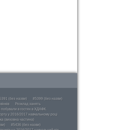
5391 (без назви)
#5399 (без назви)
вінків
Розклад занять
в побували в гостях в ХДАФК.
порту у 2016/2017 навчальному році
ка (виховна частина)
ви)
#5436 (без назви)
вників на 2016/2017 навчальний рік