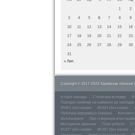
1
2
3
4
5
6
7
8
9
10
11
12
13
14
15
16
17
18
19
20
21
22
23
24
25
26
27
28
29
30
31
« Лип
Copyright © 2017-2023 Харківське обласне в
Історія закладу
Структура коледжу
8
Порядок прийому на навчання до закладів
#5401 (без назви)
#5403 (без назви)
Публічна інформація (накази)
Контакти
Фотогалерея
Про створення атестаційно
Методична скринька
План роботи
Ст
#5327 (без назви)
#5387 (без назви)
Оголошення
Новини водного поло
П