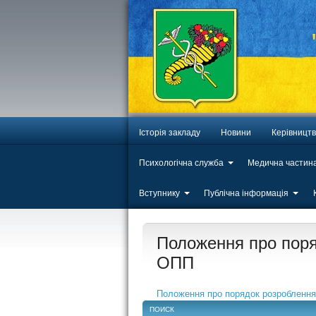
Історія закладу
Новини
Керівницт
Психологічна служба
Медична частин
Вступнику
Публічна інформація
Положення про поря
ОПП
Положення про порядок розроблення
ПОИСК