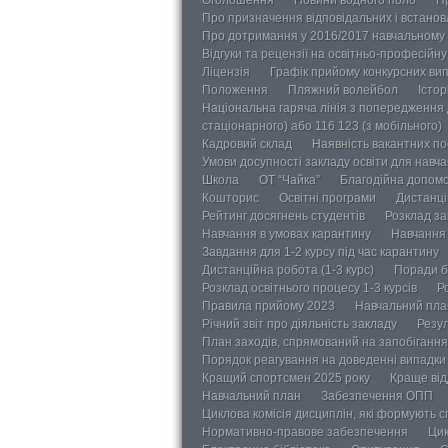
Про призначення відповідальних і встанов
Про дотримання у 2016/2017 навчальному 
Відгуки та рецензії на освітньо-професійн
Ліцензія
Графік прийому конкурсних ви
Положення
Пляжний волейбол
Істор
Національна гаряча лінія з попередження д
стаціонарного) або 116 123 (з мобільного)
Кадровий склад
Наявність вакантних п
Умови досупності закладу освіти для навч
Школа
ОТ “Чайка”
Благодійна допом
Кошторис
Освітні програми
Дистанці
Рейтинг досягнень студентів
Розклад за
Навчання в умовах карантину
Навчання 
Завдання для 1-2 курсу під час карантину
Дистанційна робота (1-3 курс)
Поради б
Розклад освітнього процесу 1-3 курсів
Р
Правила прийому 2023
Навчальний пла
Річний звіт про діяльність закладу
Резул
План заходів, спрямований на запобігання 
Порядок реагування на доведенні випадки 
Кращий спортсмен 2025 року
Краще від
Навчальний план
Забезпечення ОПП
Циклова комісія дисциплін, які формують с
Нормативно-правове забезпечення
Цик