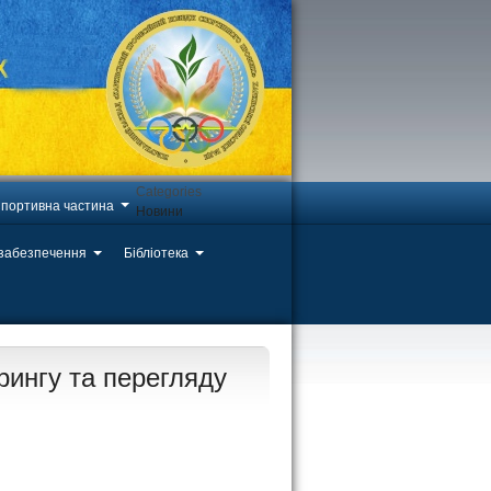
Categories
портивна частина
Новини
 забезпечення
Бібліотека
рингу та перегляду