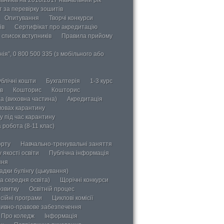
 за перевірку зошитів
Опитування
Творчі конкурси
ів
Сертифікат про акредитацію
 список вступників
Правила прийому
ія”, 0 800 500 335 (з мобільного або
блічні кошти
Бухгалтерія
1-3 курс
в
Кошторис
Кошторис
а (виховна частина)
Акредитація
мовах карантину
у під час карантину
 робота (8-11 клас)
орту
Навчально-тренувальні заняття
 якості освіти
Публічна інформація
ння
дки булінгу (цькування)
а середня освіта)
Щорічні конкурси
озвитку
Освітній процес
сійні програми
Циклові комісії
ивно-правове забезпечення
Про коледж
Інформація