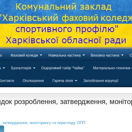
во
Фаховий коледж
Навчальна частина
Виховна частина
С
а
Бухгалтерія
Оздоровчий табір “Чайка”
Матеріально-технічне
Контакти
Оголошення
Гаряча лінія
Запобігання корупції
док розроблення, затвердження, моніто
, затвердження, моніторингу та перегляду ОПП