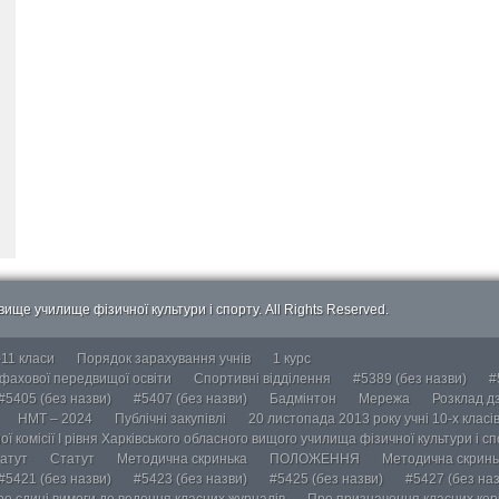
ище училище фізичної культури і спорту. All Rights Reserved.
-11 класи
Порядок зарахування учнів
1 курс
 фахової передвищої освіти
Спортивні відділення
#5389 (без назви)
#
#5405 (без назви)
#5407 (без назви)
Бадмінтон
Мережа
Розклад дз
НМТ – 2024
Публічні закупівлі
20 листопада 2013 року учні 10-х класі
ї комісії І рівня Харківського обласного вищого училища фізичної культури і с
атут
Статут
Методична скринька
ПОЛОЖЕННЯ
Методична скринь
#5421 (без назви)
#5423 (без назви)
#5425 (без назви)
#5427 (без наз
ро єдині вимоги до ведення класних журналів
Про призначення класних кері