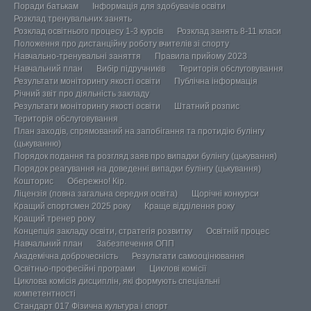
Поради батькам
Інформація для здобувачів освіти
Розклад тренувальних занять
Розклад освітнього процесу 1-3 курсів
Розклад занять 8-11 класи
Положення про дистанційну роботу вчителів зі спорту
Навчально-тренувальні заняття
Правила прийому 2023
Навчальний план
Вибір підручників
Територія обслуговування
Результати моніторингу якості освіти
Публічна інформація
Річний звіт про діяльність закладу
Результати моніторингу якості освіти
Штатний розпис
Територія обслуговування
План заходів, спрямований на запобігання та протидію булінгу
(цькуванню)
Порядок подання та розгляд заяв про випадки булінгу (цькування)
Порядок реагування на доведенні випадки булінгу (цькування)
Кошторис
Обережно! Кір.
Ліцензія (повна загальна середня освіта)
Щорічні конкурси
Кращий спортсмен 2025 року
Краще відділення року
Кращий тренер року
Концепція закладу освіти, стратегія розвитку
Освітній процес
Навчальний план
Забезпечення ОПП
Академічна доброчесність
Результати самооцінювання
Освітньо-професійні програми
Циклові комісії
Циклова комісія дисциплін, які формують спеціальні
компетентності
Стандарт 017 Фізична культура і спорт