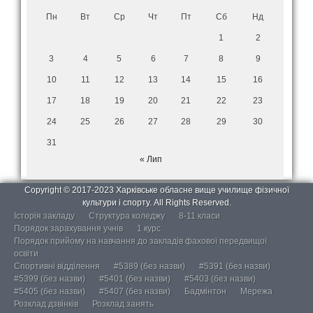
Пн
Вт
Ср
Чт
Пт
Сб
Нд
1
2
3
4
5
6
7
8
9
10
11
12
13
14
15
16
17
18
19
20
21
22
23
24
25
26
27
28
29
30
31
« Лип
Copyright © 2017-2023 Харківське обласне вище училище фізичної
культури і спорту. All Rights Reserved.
Історія закладу
Структура коледжу
8-11 класи
Порядок зарахування учнів
1 курс
Порядок прийому на навчання до закладів фахової передвищої
освіти
Спортивні відділення
#5389 (без назви)
#5391 (без назви)
#5399 (без назви)
#5401 (без назви)
#5403 (без назви)
#5405 (без назви)
#5407 (без назви)
Бадмінтон
Мережа
Розклад дзвінків
Розклад занять