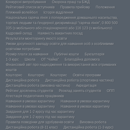
Конкурсні випробування
Охорона праці та БЖД
Рейтиговий список вступників
Правила прийому
Положення
Пляжний волейбол
Історія відділення
Національна гаряча лінія з попередження домашнього насильства,
торгівлі людьми та ґендерної дискримінації “гаряча лінія”, 0 800 500
335 (з мобільного або стаціонарного) або 116 123 (з мобільного)
Кадровий склад
Наявність вакантних посад
Результати моніторингу якості освіти
Умови досупності закладу освіти для навчання осіб з особливими
освітніми потребами
Розмір плати за навчання
Публічні кошти
Бухгалтерія
1-3 курс
Школа
ОТ “Чайка”
Благодійна допомога
Фінансовий звіт про надходження та використання всіх отриманих
коштів
Кошторис
Кошторис
Кошторис
Освітні програми
Дистанційна робота
Дистанційна робота (спортивна частина)
Дистанційна робота (виховна частина)
Акредитація
Рейтинг досягнень студентів
Розклад занять студентів
ОПП
Атестація педагогічних працівників
Навчання в умовах карантину
Навчання в умовах карантину
Навчання в умовах карантину
Навчання в умовах карантину
Завдання для 1-2 курсу під час карантину
Завдання для 1-2 курсу під час карантину
Правила поведінки для здобувачів освіти
Виховна робота
Дистанційна робота (8-11 клас)
Дистанційна робота (1-3 курс)