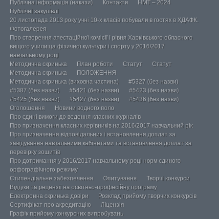
Публічна інформація (накази)
Контакти
НМТ – 2024
Публічні закупівлі
20 листопада 2013 року учні 10-х класів побували в гостях в ХДАФК.
Фотогалерея
Про створення атестаційної комісії І рівня Харківського обласного
вищого училища фізичної культури і спорту у 2016/2017
навчальному році
Методична скринька
План роботи
Статут
Статут
Методична скринька
ПОЛОЖЕННЯ
Методична скринька (виховна частина)
#5327 (без назви)
#5387 (без назви)
#5421 (без назви)
#5423 (без назви)
#5425 (без назви)
#5427 (без назви)
#5436 (без назви)
Оголошення
Новини водного поло
Про єдині вимоги до ведення класних журналів
Про призначення класних керівників на 2016/2017 навчальний рік
Про призначення відповідальних і встановлення доплат за
завідування навчальними кабінетами та встановлення доплат за
перевірку зошитів
Про дотримання у 2016/2017 навчальному році норм єдиного
орфографічного режиму
Стипендіальне забезпечення
Опитування
Творчі конкурси
Відгуки та рецензії на освітньо-професійну програму
Електронна скринька довіри
Розклад прийому творчих конкурсів
Сертифікат про акредитацію
Ліцензія
Графік прийому конкурсних випробувань