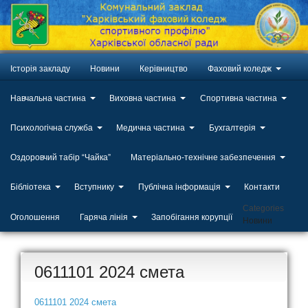
Історія закладу
Новини
Керівництво
Фаховий коледж
Навчальна частина
Виховна частина
Спортивна частина
Психологічна служба
Медична частина
Бухгалтерія
Оздоровчий табір “Чайка”
Матеріально-технічне забезпечення
Бібліотека
Вступнику
Публічна інформація
Контакти
Categories
Оголошення
Гаряча лінія
Запобігання корупції
Новини
0611101 2024 смета
0611101 2024 смета