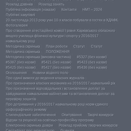
Розклад дзвінків
Розклад занять
Публічна інформація (накази)
Контакти
НМТ – 2024
Публічні закупівлі
20 листопада 2013 року учні 10-х класів побували в гостях в ХДАФК.
Фотогалерея
Про створення атестаційної комісії І рівня Харківського обласного
вищого училища фізичної культури і спорту у 2016/2017
навчальному році
Методична скринька
План роботи
Статут
Статут
Методична скринька
ПОЛОЖЕННЯ
Методична скринька (виховна частина)
#5327 (без назви)
#5387 (без назви)
#5421 (без назви)
#5423 (без назви)
#5425 (без назви)
#5427 (без назви)
#5436 (без назви)
Оголошення
Новини водного поло
Про єдині вимоги до ведення класних журналів
Про призначення класних керівників на 2016/2017 навчальний рік
Про призначення відповідальних і встановлення доплат за
завідування навчальними кабінетами та встановлення доплат за
перевірку зошитів
Про дотримання у 2016/2017 навчальному році норм єдиного
орфографічного режиму
Стипендіальне забезпечення
Опитування
Творчі конкурси
Відгуки та рецензії на освітньо-професійну програму
Електронна скринька довіри
Розклад прийому творчих конкурсів
Сертифікат про акредитацію
Ліцензія