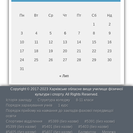
Пн
Вт
Ср
Чт
Пт
Сб
Нд
1
2
3
4
5
6
7
8
9
10
11
12
13
14
15
16
17
18
19
20
21
22
23
24
25
26
27
28
29
30
31
« Лип
Copyright © 2017-2023 Харківське обласне вище училище фізичної
культури і спорту. All Rights Reserved.
Історія закладу
Структура коледжу
8-11 класи
Порядок зарахування учнів
1 курс
Порядок прийому на навчання до закладів фахової передвищої
освіти
Спортивні відділення
#5389 (без назви)
#5391 (без назви)
#5399 (без назви)
#5401 (без назви)
#5403 (без назви)
#5405 (без назви)
#5407 (без назви)
Бадмінтон
Мережа