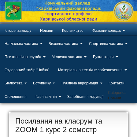
Історія закладу
Новини
Керівництво
Фаховий коледж
Навчальна частина
Виховна частина
Спортивна частина
Психологічна служба
Медична частина
Бухгалтерія
Оздоровчий табір “Чайка”
Матеріально-технічне забезпечення
Бібліотека
Вступнику
Публічна інформація
Контакти
Categories
Оголошення
Гаряча лінія
Запобігання корупції
Новини
Посилання на класрум та
ZOOM 1 курс 2 семестр