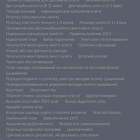
Правила поведінки для здобувачів освіти
Виховна робота
Дистанційна робота (8-11 клас)
Дистанційна робота (1-3 курс)
Поради батькам
Інформація для здобувачів освіти
Розклад тренувальних занять
Розклад освітнього процесу 1-3 курсів
Розклад занять 8-11 класи
Положення про дистанційну роботу вчителів зі спорту
Навчально-тренувальні заняття
Правила прийому 2023
Навчальний план
Вибір підручників
Територія обслуговування
Результати моніторингу якості освіти
Публічна інформація
Річний звіт про діяльність закладу
Результати моніторингу якості освіти
Штатний розпис
Територія обслуговування
План заходів, спрямований на запобігання та протидію булінгу
(цькуванню)
Порядок подання та розгляд заяв про випадки булінгу (цькування)
Порядок реагування на доведенні випадки булінгу (цькування)
Кошторис
Обережно! Кір.
Ліцензія (повна загальна середня освіта)
Щорічні конкурси
Кращий спортсмен 2025 року
Краще відділення року
Кращий тренер року
Концепція закладу освіти, стратегія розвитку
Освітній процес
Навчальний план
Забезпечення ОПП
Академічна доброчесність
Результати самооцінювання
Освітньо-професійні програми
Циклові комісії
Циклова комісія дисциплін, які формують спеціальні