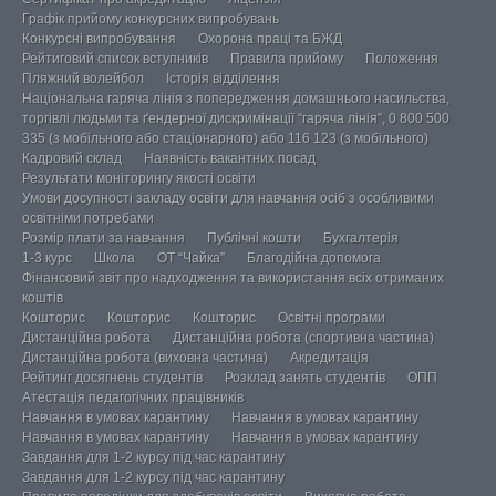
Графік прийому конкурсних випробувань
Конкурсні випробування
Охорона праці та БЖД
Рейтиговий список вступників
Правила прийому
Положення
Пляжний волейбол
Історія відділення
Національна гаряча лінія з попередження домашнього насильства,
торгівлі людьми та ґендерної дискримінації “гаряча лінія”, 0 800 500
335 (з мобільного або стаціонарного) або 116 123 (з мобільного)
Кадровий склад
Наявність вакантних посад
Результати моніторингу якості освіти
Умови досупності закладу освіти для навчання осіб з особливими
освітніми потребами
Розмір плати за навчання
Публічні кошти
Бухгалтерія
1-3 курс
Школа
ОТ “Чайка”
Благодійна допомога
Фінансовий звіт про надходження та використання всіх отриманих
коштів
Кошторис
Кошторис
Кошторис
Освітні програми
Дистанційна робота
Дистанційна робота (спортивна частина)
Дистанційна робота (виховна частина)
Акредитація
Рейтинг досягнень студентів
Розклад занять студентів
ОПП
Атестація педагогічних працівників
Навчання в умовах карантину
Навчання в умовах карантину
Навчання в умовах карантину
Навчання в умовах карантину
Завдання для 1-2 курсу під час карантину
Завдання для 1-2 курсу під час карантину