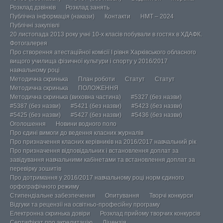
Розклад дзвінків
Розклад занять
Публічна інформація (накази)
Контакти
НМТ – 2024
Публічні закупівлі
20 листопада 2013 року учні 10-х класів побували в гостях в ХДАФК.
Фотогалерея
Про створення атестаційної комісії І рівня Харківського обласного
вищого училища фізичної культури і спорту у 2016/2017
навчальному році
Методична скринька
План роботи
Статут
Статут
Методична скринька
ПОЛОЖЕННЯ
Методична скринька (виховна частина)
#5327 (без назви)
#5387 (без назви)
#5421 (без назви)
#5423 (без назви)
#5425 (без назви)
#5427 (без назви)
#5436 (без назви)
Оголошення
Новини водного поло
Про єдині вимоги до ведення класних журналів
Про призначення класних керівників на 2016/2017 навчальний рік
Про призначення відповідальних і встановлення доплат за
завідування навчальними кабінетами та встановлення доплат за
перевірку зошитів
Про дотримання у 2016/2017 навчальному році норм єдиного
орфографічного режиму
Стипендіальне забезпечення
Опитування
Творчі конкурси
Відгуки та рецензії на освітньо-професійну програму
Електронна скринька довіри
Розклад прийому творчих конкурсів
Сертифікат про акредитацію
Ліцензія