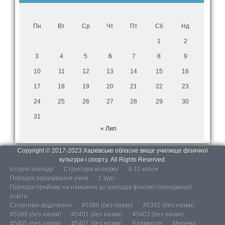
Пн
Вт
Ср
Чт
Пт
Сб
Нд
1
2
3
4
5
6
7
8
9
10
11
12
13
14
15
16
17
18
19
20
21
22
23
24
25
26
27
28
29
30
31
« Лип
Copyright © 2017-2023 Харківське обласне вище училище фізичної
культури і спорту. All Rights Reserved.
Історія закладу
Структура коледжу
8-11 класи
Порядок зарахування учнів
1 курс
Порядок прийому на навчання до закладів фахової передвищої
освіти
Спортивні відділення
#5389 (без назви)
#5391 (без назви)
#5399 (без назви)
#5401 (без назви)
#5403 (без назви)
#5405 (без назви)
#5407 (без назви)
Бадмінтон
Мережа