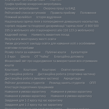
Графік прийому конкурсних випробувань
Конкурсні випробування
Охорона праці та БЖД
Рейтиговий список вступників
Правила прийому
Положення
Пляжний волейбол
Історія відділення
Національна гаряча лінія з попередження домашнього насильства,
торгівлі людьми та ґендерної дискримінації “гаряча лінія”, 0 800 500
335 (з мобільного або стаціонарного) або 116 123 (з мобільного)
Кадровий склад
Наявність вакантних посад
Результати моніторингу якості освіти
Умови досупності закладу освіти для навчання осіб з особливими
освітніми потребами
Розмір плати за навчання
Публічні кошти
Бухгалтерія
1-3 курс
Школа
ОТ “Чайка”
Благодійна допомога
Фінансовий звіт про надходження та використання всіх отриманих
коштів
Кошторис
Кошторис
Кошторис
Освітні програми
Дистанційна робота
Дистанційна робота (спортивна частина)
Дистанційна робота (виховна частина)
Акредитація
Рейтинг досягнень студентів
Розклад занять студентів
ОПП
Атестація педагогічних працівників
Навчання в умовах карантину
Навчання в умовах карантину
Навчання в умовах карантину
Навчання в умовах карантину
Завдання для 1-2 курсу під час карантину
Завдання для 1-2 курсу під час карантину