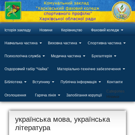
Історія закладу
Новини
Керівництво
Фаховий коледж
Навчальна частина
Виховна частина
Спортивна частина
Психологічна служба
Медична частина
Бухгалтерія
Оздоровчий табір “Чайка”
Матеріально-технічне забезпечення
Бібліотека
Вступнику
Публічна інформація
Контакти
Categories
Оголошення
Гаряча лінія
Запобігання корупції
Новини
українська мова, українська
література