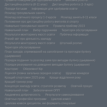
Правила поведінки для здобувачів освіти
Виховна робота
Дистанційна робота (8-11 клас)
Дистанційна робота (1-3 курс)
Поради батькам
Інформація для здобувачів освіти
Розклад тренувальних занять
Розклад освітнього процесу 1-3 курсів
Розклад занять 8-11 класи
Положення про дистанційну роботу вчителів зі спорту
Навчально-тренувальні заняття
Правила прийому 2023
Навчальний план
Вибір підручників
Територія обслуговування
Результати моніторингу якості освіти
Публічна інформація
Річний звіт про діяльність закладу
Результати моніторингу якості освіти
Штатний розпис
Територія обслуговування
План заходів, спрямований на запобігання та протидію булінгу
(цькуванню)
Порядок подання та розгляд заяв про випадки булінгу (цькування)
Порядок реагування на доведенні випадки булінгу (цькування)
Кошторис
Обережно! Кір.
Ліцензія (повна загальна середня освіта)
Щорічні конкурси
Кращий спортсмен 2025 року
Краще відділення року
Кращий тренер року
Концепція закладу освіти, стратегія розвитку
Освітній процес
Навчальний план
Забезпечення ОПП
Академічна доброчесність
Результати самооцінювання
Освітньо-професійні програми
Циклові комісії
Циклова комісія дисциплін, які формують спеціальні