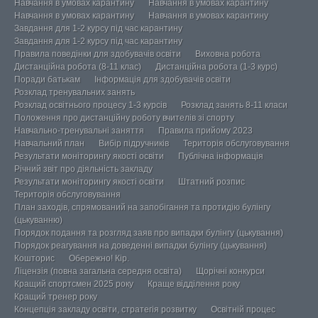
Навчання в умовах карантину
Навчання в умовах карантину
Навчання в умовах карантину
Навчання в умовах карантину
Завдання для 1-2 курсу під час карантину
Завдання для 1-2 курсу під час карантину
Правила поведінки для здобувачів освіти
Виховна робота
Дистанційна робота (8-11 клас)
Дистанційна робота (1-3 курс)
Поради батькам
Інформація для здобувачів освіти
Розклад тренувальних занять
Розклад освітнього процесу 1-3 курсів
Розклад занять 8-11 класи
Положення про дистанційну роботу вчителів зі спорту
Навчально-тренувальні заняття
Правила прийому 2023
Навчальний план
Вибір підручників
Територія обслуговування
Результати моніторингу якості освіти
Публічна інформація
Річний звіт про діяльність закладу
Результати моніторингу якості освіти
Штатний розпис
Територія обслуговування
План заходів, спрямований на запобігання та протидію булінгу
(цькуванню)
Порядок подання та розгляд заяв про випадки булінгу (цькування)
Порядок реагування на доведенні випадки булінгу (цькування)
Кошторис
Обережно! Кір.
Ліцензія (повна загальна середня освіта)
Щорічні конкурси
Кращий спортсмен 2025 року
Краще відділення року
Кращий тренер року
Концепція закладу освіти, стратегія розвитку
Освітній процес