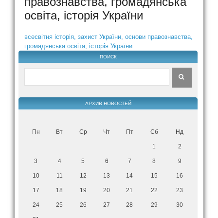
правознавства, громадянська
освіта, історія України
всесвітня історія, захист України, основи правознавства,
громадянська освіта, історія України
ПОИСК
АРХИВ НОВОСТЕЙ
Пн
Вт
Ср
Чт
Пт
Сб
Нд
1
2
3
4
5
6
7
8
9
10
11
12
13
14
15
16
17
18
19
20
21
22
23
24
25
26
27
28
29
30