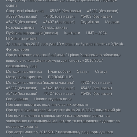
Порядок прийому на навчання до закладів фахової передвищої
освіти
Спортивні відділення
#5389 (без назви)
#5391 (без назви)
#5399 (без назви)
#5401 (без назви)
#5403 (без назви)
#5405 (без назви)
#5407 (без назви)
Бадмінтон
Мережа
Розклад дзвінків
Розклад занять
Публічна інформація (накази)
Контакти
НМТ – 2024
Публічні закупівлі
20 листопада 2013 року учні 10-х класів побували в гостях в ХДАФК.
Фотогалерея
Про створення атестаційної комісії І рівня Харківського обласного
вищого училища фізичної культури і спорту у 2016/2017
навчальному році
Методична скринька
План роботи
Статут
Статут
Методична скринька
ПОЛОЖЕННЯ
Методична скринька (виховна частина)
#5327 (без назви)
#5387 (без назви)
#5421 (без назви)
#5423 (без назви)
#5425 (без назви)
#5427 (без назви)
#5436 (без назви)
Оголошення
Новини водного поло
Про єдині вимоги до ведення класних журналів
Про призначення класних керівників на 2016/2017 навчальний рік
Про призначення відповідальних і встановлення доплат за
завідування навчальними кабінетами та встановлення доплат за
перевірку зошитів
Про дотримання у 2016/2017 навчальному році норм єдиного