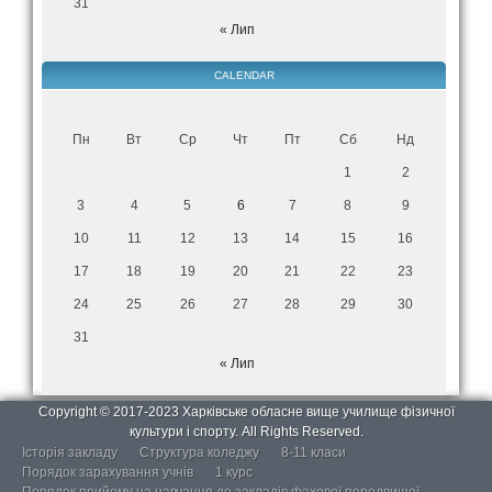
31
« Лип
CALENDAR
Пн
Вт
Ср
Чт
Пт
Сб
Нд
1
2
3
4
5
6
7
8
9
10
11
12
13
14
15
16
17
18
19
20
21
22
23
24
25
26
27
28
29
30
31
« Лип
Copyright © 2017-2023 Харківське обласне вище училище фізичної
культури і спорту. All Rights Reserved.
Історія закладу
Структура коледжу
8-11 класи
Порядок зарахування учнів
1 курс