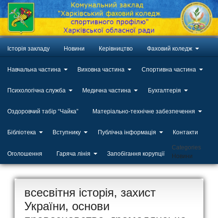
Історія закладу
Новини
Керівництво
Фаховий коледж
Навчальна частина
Виховна частина
Спортивна частина
Психологічна служба
Медична частина
Бухгалтерія
Оздоровчий табір “Чайка”
Матеріально-технічне забезпечення
Бібліотека
Вступнику
Публічна інформація
Контакти
Categories
Оголошення
Гаряча лінія
Запобігання корупції
Новини
всесвітня історія, захист
України, основи