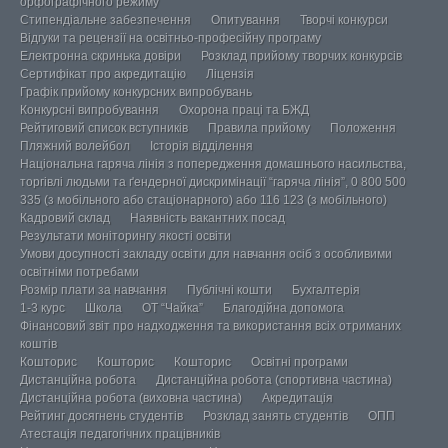
орфографічного режиму
Стипендіальне забезпечення
Опитування
Творчі конкурси
Відгуки та рецензії на освітньо-професійну програму
Електронна скринька довіри
Розклад прийому творчих конкурсів
Сертифікат про акредитацію
Ліцензія
Графік прийому конкурсних випробувань
Конкурсні випробування
Охорона праці та БЖД
Рейтиговий список вступників
Правила прийому
Положення
Пляжний волейбол
Історія відділення
Національна гаряча лінія з попередження домашнього насильства,
торгівлі людьми та ґендерної дискримінації “гаряча лінія”, 0 800 500
335 (з мобільного або стаціонарного) або 116 123 (з мобільного)
Кадровий склад
Наявність вакантних посад
Результати моніторингу якості освіти
Умови досупності закладу освіти для навчання осіб з особливими
освітніми потребами
Розмір плати за навчання
Публічні кошти
Бухгалтерія
1-3 курс
Школа
ОТ “Чайка”
Благодійна допомога
Фінансовий звіт про надходження та використання всіх отриманих
коштів
Кошторис
Кошторис
Кошторис
Освітні програми
Дистанційна робота
Дистанційна робота (спортивна частина)
Дистанційна робота (виховна частина)
Акредитація
Рейтинг досягнень студентів
Розклад занять студентів
ОПП
Атестація педагогічних працівників