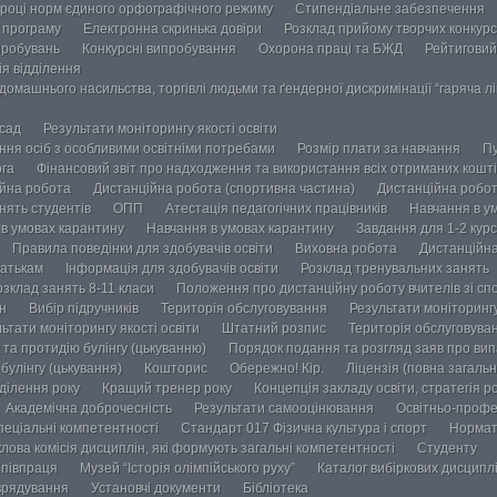
році норм єдиного орфографічного режиму
Стипендіальне забезпечення
у програму
Електронна скринька довіри
Розклад прийому творчих конкурс
пробувань
Конкурсні випробування
Охорона праці та БЖД
Рейтиговий
ія відділення
омашнього насильства, торгівлі людьми та ґендерної дискримінації “гаряча лін
осад
Результати моніторингу якості освіти
ання осіб з особливими освітніми потребами
Розмір плати за навчання
Пу
ога
Фінансовий звіт про надходження та використання всіх отриманих кошті
йна робота
Дистанційна робота (спортивна частина)
Дистанційна робот
нять студентів
ОПП
Атестація педагогічних працівників
Навчання в у
в умовах карантину
Навчання в умовах карантину
Завдання для 1-2 курс
Правила поведінки для здобувачів освіти
Виховна робота
Дистанційна
атькам
Інформація для здобувачів освіти
Розклад тренувальних занять
озклад занять 8-11 класи
Положення про дистанційну роботу вчителів зі сп
н
Вибір підручників
Територія обслуговування
Результати моніторингу
ьтати моніторингу якості освіти
Штатний розпис
Територія обслуговува
та протидію булінгу (цькуванню)
Порядок подання та розгляд заяв про випа
булінгу (цькування)
Кошторис
Обережно! Кір.
Ліцензія (повна загальн
ділення року
Кращий тренер року
Концепція закладу освіти, стратегія р
Академічна доброчесність
Результати самооцінювання
Освітньо-профе
пеціальні компетентності
Стандарт 017 Фізична культура і спорт
Нормат
лова комісія дисциплін, які формують загальні компетентності
Студенту
півпраця
Музей “Історія олімпійського руху”
Каталог вибіркових дисципл
врядування
Установчі документи
Бібліотека