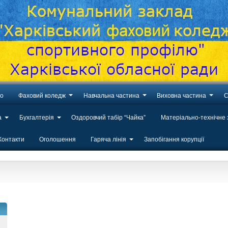
во
Фаховий коледж
Навчальна частина
Виховна частина
С
а
Бухгалтерія
Оздоровчий табір “Чайка”
Матеріально-технічне
Контакти
Оголошення
Гаряча лінія
Запобігання корупції