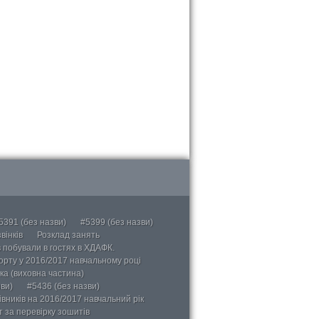
5391 (без назви)
#5399 (без назви)
вінків
Розклад занять
в побували в гостях в ХДАФК.
порту у 2016/2017 навчальному році
ка (виховна частина)
ви)
#5436 (без назви)
вників на 2016/2017 навчальний рік
 за перевірку зошитів