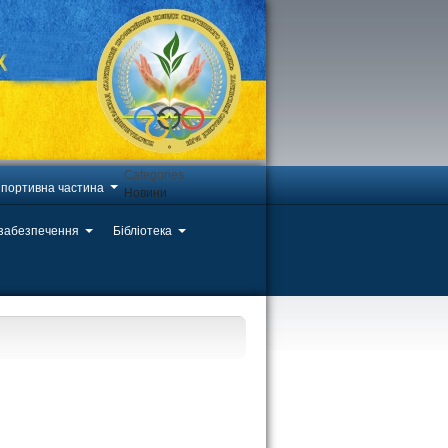
Categories
портивна частина
Новини
 забезпечення
Бібліотека