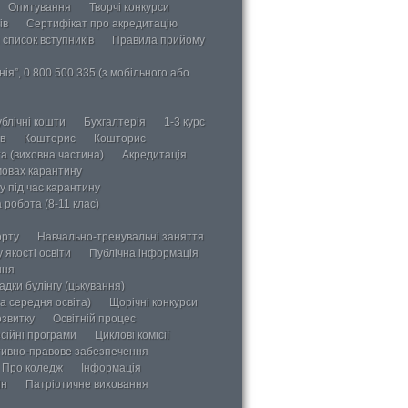
Опитування
Творчі конкурси
ів
Сертифікат про акредитацію
 список вступників
Правила прийому
ія”, 0 800 500 335 (з мобільного або
блічні кошти
Бухгалтерія
1-3 курс
в
Кошторис
Кошторис
а (виховна частина)
Акредитація
мовах карантину
у під час карантину
 робота (8-11 клас)
орту
Навчально-тренувальні заняття
 якості освіти
Публічна інформація
ння
дки булінгу (цькування)
а середня освіта)
Щорічні конкурси
озвитку
Освітній процес
сійні програми
Циклові комісії
ивно-правове забезпечення
Про коледж
Інформація
ін
Патріотичне виховання