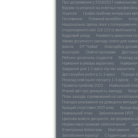
Про дотримання у 2016/2017 навчальному 
Відгуки та рецензії на освітньо-професійн
Ліцензія
Графік прийому конкурсних ви
Положення
Пляжний волейбол
Істор
Національна гаряча лінія з попередження д
стаціонарного) або 116 123 (з мобільного)
Кадровий склад
Наявність вакантних п
Умови досупності закладу освіти для навч
Школа
ОТ “Чайка”
Благодійна допом
Кошторис
Освітні програми
Дистанці
Рейтинг досягнень студентів
Розклад за
Навчання в умовах карантину
Навчання 
Завдання для 1-2 курсу під час карантину
Дистанційна робота (1-3 курс)
Поради б
Розклад освітнього процесу 1-3 курсів
Р
Правила прийому 2023
Навчальний пла
Річний звіт про діяльність закладу
Резул
План заходів, спрямований на запобігання 
Порядок реагування на доведенні випадки 
Кращий спортсмен 2025 року
Краще від
Навчальний план
Забезпечення ОПП
Циклова комісія дисциплін, які формують с
Нормативно-правове забезпечення
Цик
Електронна бібліотека
Опитування
С
Запобігання корупції
Студентське само