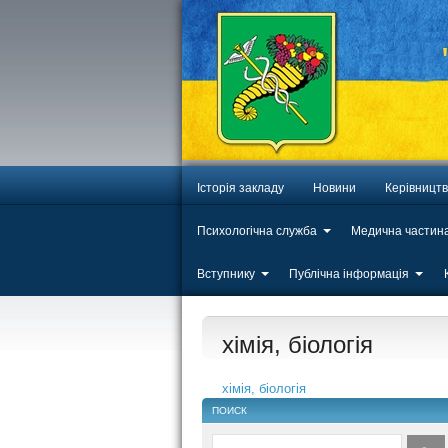
Історія закладу
Новини
Керівницт
Психологічна служба
Медична частин
Вступнику
Публічна інформація
хімія, біологія
хімія, біологія
ПОИСК