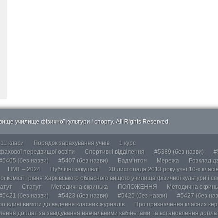
ище училище фізичної культури і спорту. All Rights Reserved.
-11 класи
Порядок зарахування учнів
1 курс
 фахової передвищої освіти
Спортивні відділення
#5389 (без назви)
#
#5405 (без назви)
#5407 (без назви)
Бадмінтон
Мережа
Розклад дз
НМТ – 2024
Публічні закупівлі
20 листопада 2013 року учні 10-х класі
ї комісії І рівня Харківського обласного вищого училища фізичної культури і с
атут
Статут
Методична скринька
ПОЛОЖЕННЯ
Методична скринь
#5421 (без назви)
#5423 (без назви)
#5425 (без назви)
#5427 (без наз
ро єдині вимоги до ведення класних журналів
Про призначення класних кері
лення доплат за завідування навчальними кабінетами та встановлення доплат