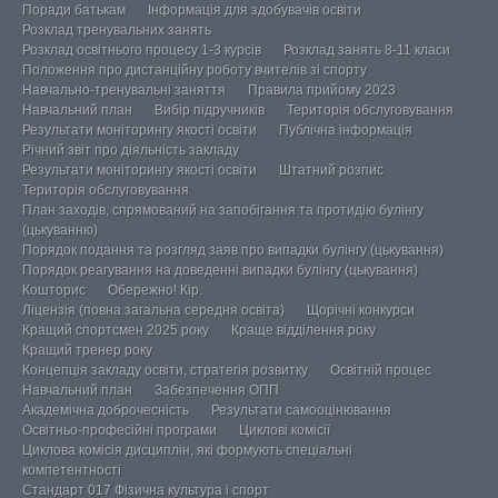
Поради батькам
Інформація для здобувачів освіти
Розклад тренувальних занять
Розклад освітнього процесу 1-3 курсів
Розклад занять 8-11 класи
Положення про дистанційну роботу вчителів зі спорту
Навчально-тренувальні заняття
Правила прийому 2023
Навчальний план
Вибір підручників
Територія обслуговування
Результати моніторингу якості освіти
Публічна інформація
Річний звіт про діяльність закладу
Результати моніторингу якості освіти
Штатний розпис
Територія обслуговування
План заходів, спрямований на запобігання та протидію булінгу
(цькуванню)
Порядок подання та розгляд заяв про випадки булінгу (цькування)
Порядок реагування на доведенні випадки булінгу (цькування)
Кошторис
Обережно! Кір.
Ліцензія (повна загальна середня освіта)
Щорічні конкурси
Кращий спортсмен 2025 року
Краще відділення року
Кращий тренер року
Концепція закладу освіти, стратегія розвитку
Освітній процес
Навчальний план
Забезпечення ОПП
Академічна доброчесність
Результати самооцінювання
Освітньо-професійні програми
Циклові комісії
Циклова комісія дисциплін, які формують спеціальні
компетентності
Стандарт 017 Фізична культура і спорт