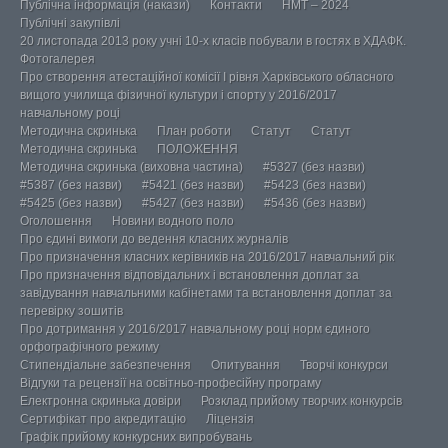
Публічна інформація (накази)
Контакти
НМТ – 2024
Публічні закупівлі
20 листопада 2013 року учні 10-х класів побували в гостях в ХДАФК.
Фотогалерея
Про створення атестаційної комісії І рівня Харківського обласного
вищого училища фізичної культури і спорту у 2016/2017
навчальному році
Методична скринька
План роботи
Статут
Статут
Методична скринька
ПОЛОЖЕННЯ
Методична скринька (виховна частина)
#5327 (без назви)
#5387 (без назви)
#5421 (без назви)
#5423 (без назви)
#5425 (без назви)
#5427 (без назви)
#5436 (без назви)
Оголошення
Новини водного поло
Про єдині вимоги до ведення класних журналів
Про призначення класних керівників на 2016/2017 навчальний рік
Про призначення відповідальних і встановлення доплат за
завідування навчальними кабінетами та встановлення доплат за
перевірку зошитів
Про дотримання у 2016/2017 навчальному році норм єдиного
орфографічного режиму
Стипендіальне забезпечення
Опитування
Творчі конкурси
Відгуки та рецензії на освітньо-професійну програму
Електронна скринька довіри
Розклад прийому творчих конкурсів
Сертифікат про акредитацію
Ліцензія
Графік прийому конкурсних випробувань