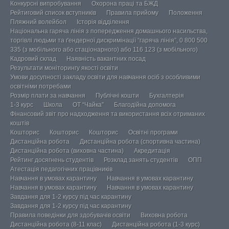
Конкурсні випробування
Охорона праці та БЖД
Рейтиговий список вступників
Правила прийому
Положення
Пляжний волейбол
Історія відділення
Національна гаряча лінія з попередження домашнього насильства,
торгівлі людьми та ґендерної дискримінації “гаряча лінія”, 0 800 500
335 (з мобільного або стаціонарного) або 116 123 (з мобільного)
Кадровий склад
Наявність вакантних посад
Результати моніторингу якості освіти
Умови досупності закладу освіти для навчання осіб з особливими
освітніми потребами
Розмір плати за навчання
Публічні кошти
Бухгалтерія
1-3 курс
Школа
ОТ “Чайка”
Благодійна допомога
Фінансовий звіт про надходження та використання всіх отриманих
коштів
Кошторис
Кошторис
Кошторис
Освітні програми
Дистанційна робота
Дистанційна робота (спортивна частина)
Дистанційна робота (виховна частина)
Акредитація
Рейтинг досягнень студентів
Розклад занять студентів
ОПП
Атестація педагогічних працівників
Навчання в умовах карантину
Навчання в умовах карантину
Навчання в умовах карантину
Навчання в умовах карантину
Завдання для 1-2 курсу під час карантину
Завдання для 1-2 курсу під час карантину
Правила поведінки для здобувачів освіти
Виховна робота
Дистанційна робота (8-11 клас)
Дистанційна робота (1-3 курс)