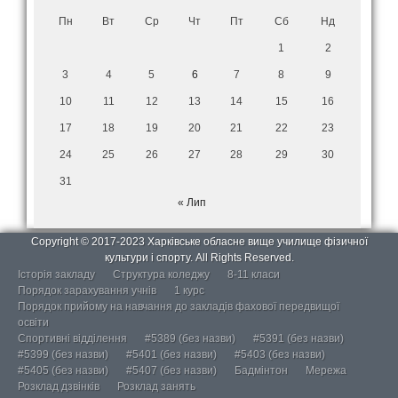
Пн
Вт
Ср
Чт
Пт
Сб
Нд
1
2
3
4
5
6
7
8
9
10
11
12
13
14
15
16
17
18
19
20
21
22
23
24
25
26
27
28
29
30
31
« Лип
Copyright © 2017-2023 Харківське обласне вище училище фізичної
культури і спорту. All Rights Reserved.
Історія закладу
Структура коледжу
8-11 класи
Порядок зарахування учнів
1 курс
Порядок прийому на навчання до закладів фахової передвищої
освіти
Спортивні відділення
#5389 (без назви)
#5391 (без назви)
#5399 (без назви)
#5401 (без назви)
#5403 (без назви)
#5405 (без назви)
#5407 (без назви)
Бадмінтон
Мережа
Розклад дзвінків
Розклад занять