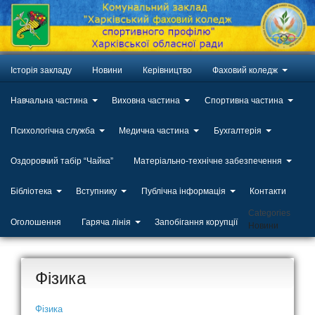
Історія закладу
Новини
Керівництво
Фаховий коледж
Навчальна частина
Виховна частина
Спортивна частина
Психологічна служба
Медична частина
Бухгалтерія
Оздоровчий табір “Чайка”
Матеріально-технічне забезпечення
Бібліотека
Вступнику
Публічна інформація
Контакти
Categories
Оголошення
Гаряча лінія
Запобігання корупції
Новини
Фізика
Фізика