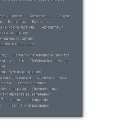
блічні кошти
Бухгалтерія
1-3 курс
в
Кошторис
Кошторис
а (виховна частина)
Акредитація
мовах карантину
у під час карантину
 робота (8-11 клас)
орту
Навчально-тренувальні заняття
 якості освіти
Публічна інформація
ння
дки булінгу (цькування)
а середня освіта)
Щорічні конкурси
озвитку
Освітній процес
сійні програми
Циклові комісії
ивно-правове забезпечення
Про коледж
Інформація
ін
Патріотичне виховання