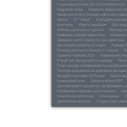
стаціонарного) або 116 123 (з мобільного)
Кадровий склад
Наявність вакантних п
Умови досупності закладу освіти для навч
Школа
ОТ “Чайка”
Благодійна допом
Кошторис
Освітні програми
Дистанці
Рейтинг досягнень студентів
Розклад за
Навчання в умовах карантину
Навчання 
Завдання для 1-2 курсу під час карантину
Дистанційна робота (1-3 курс)
Поради б
Розклад освітнього процесу 1-3 курсів
Р
Правила прийому 2023
Навчальний пла
Річний звіт про діяльність закладу
Резул
План заходів, спрямований на запобігання 
Порядок реагування на доведенні випадки 
Кращий спортсмен 2025 року
Краще від
Навчальний план
Забезпечення ОПП
Циклова комісія дисциплін, які формують с
Нормативно-правове забезпечення
Цик
Електронна бібліотека
Опитування
С
Запобігання корупції
Студентське само