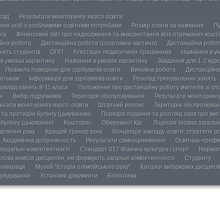
осад
Результати моніторингу якості освіти
ання осіб з особливими освітніми потребами
Розмір плати за навчання
Пу
ога
Фінансовий звіт про надходження та використання всіх отриманих кошті
йна робота
Дистанційна робота (спортивна частина)
Дистанційна робот
нять студентів
ОПП
Атестація педагогічних працівників
Навчання в у
в умовах карантину
Навчання в умовах карантину
Завдання для 1-2 курс
Правила поведінки для здобувачів освіти
Виховна робота
Дистанційна
атькам
Інформація для здобувачів освіти
Розклад тренувальних занять
озклад занять 8-11 класи
Положення про дистанційну роботу вчителів зі сп
н
Вибір підручників
Територія обслуговування
Результати моніторингу
ьтати моніторингу якості освіти
Штатний розпис
Територія обслуговува
та протидію булінгу (цькуванню)
Порядок подання та розгляд заяв про випа
булінгу (цькування)
Кошторис
Обережно! Кір.
Ліцензія (повна загальн
ділення року
Кращий тренер року
Концепція закладу освіти, стратегія р
Академічна доброчесність
Результати самооцінювання
Освітньо-профе
пеціальні компетентності
Стандарт 017 Фізична культура і спорт
Нормат
лова комісія дисциплін, які формують загальні компетентності
Студенту
півпраця
Музей “Історія олімпійського руху”
Каталог вибіркових дисципл
врядування
Установчі документи
Бібліотека