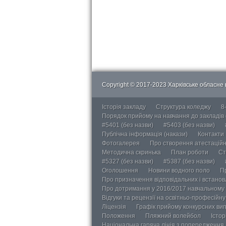
Copyright © 2017-2023 Харківське обласне в
Історія закладу
Структура коледжу
8
Порядок прийому на навчання до закладів
#5401 (без назви)
#5403 (без назви)
Публічна інформація (накази)
Контакти
Фотогалерея
Про створення атестаційно
Методична скринька
План роботи
Ст
#5327 (без назви)
#5387 (без назви)
Оголошення
Новини водного поло
П
Про призначення відповідальних і встанов
Про дотримання у 2016/2017 навчальному 
Відгуки та рецензії на освітньо-професійн
Ліцензія
Графік прийому конкурсних ви
Положення
Пляжний волейбол
Істор
Національна гаряча лінія з попередження д