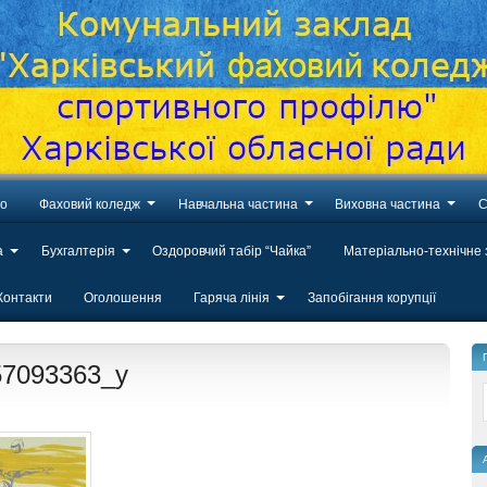
во
Фаховий коледж
Навчальна частина
Виховна частина
С
а
Бухгалтерія
Оздоровчий табір “Чайка”
Матеріально-технічне
Контакти
Оголошення
Гаряча лінія
Запобігання корупції
57093363_y