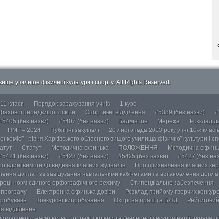
ище училище фізичної культури і спорту. All Rights Reserved.
-11 класи
Порядок зарахування учнів
1 курс
 фахової передвищої освіти
Спортивні відділення
#5389 (без назви)
#
#5405 (без назви)
#5407 (без назви)
Бадмінтон
Мережа
Розклад дз
НМТ – 2024
Публічні закупівлі
20 листопада 2013 року учні 10-х класі
ї комісії І рівня Харківського обласного вищого училища фізичної культури і с
атут
Статут
Методична скринька
ПОЛОЖЕННЯ
Методична скринь
#5421 (без назви)
#5423 (без назви)
#5425 (без назви)
#5427 (без наз
ро єдині вимоги до ведення класних журналів
Про призначення класних кері
лення доплат за завідування навчальними кабінетами та встановлення доплат
році норм єдиного орфографічного режиму
Стипендіальне забезпечення
у програму
Електронна скринька довіри
Розклад прийому творчих конкурс
пробувань
Конкурсні випробування
Охорона праці та БЖД
Рейтиговий
ія відділення
омашнього насильства, торгівлі людьми та ґендерної дискримінації “гаряча лін