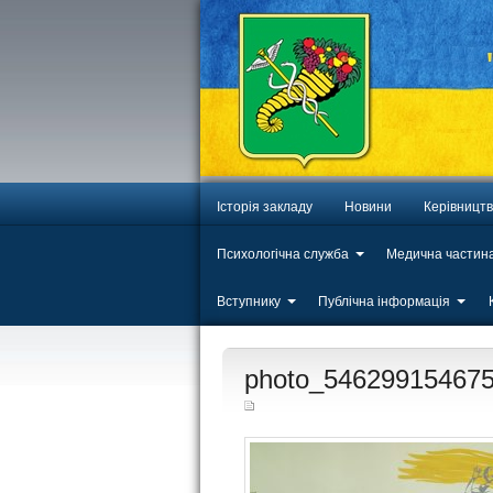
Історія закладу
Новини
Керівницт
Психологічна служба
Медична частин
Вступнику
Публічна інформація
ЛИП
photo_54629915467
20