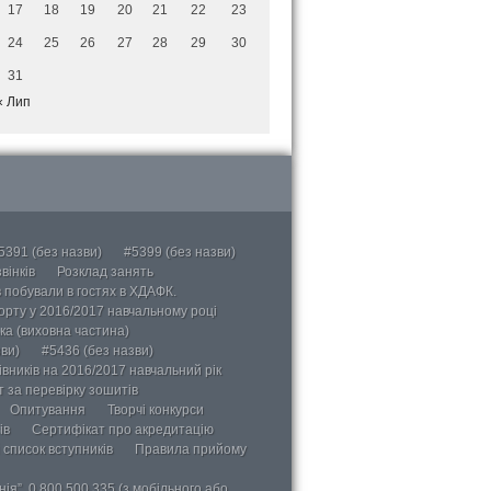
17
18
19
20
21
22
23
24
25
26
27
28
29
30
31
« Лип
5391 (без назви)
#5399 (без назви)
вінків
Розклад занять
в побували в гостях в ХДАФК.
порту у 2016/2017 навчальному році
ка (виховна частина)
ви)
#5436 (без назви)
вників на 2016/2017 навчальний рік
 за перевірку зошитів
Опитування
Творчі конкурси
ів
Сертифікат про акредитацію
 список вступників
Правила прийому
ія”, 0 800 500 335 (з мобільного або