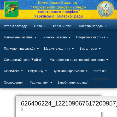
Історія закладу
Новини
Керівництво
Фаховий коледж
Навчальна частина
Виховна частина
Спортивна частина
Психологічна служба
Медична частина
Бухгалтерія
Оздоровчий табір “Чайка”
Матеріально-технічне забезпечення
Бібліотека
Вступнику
Публічна інформація
Контакти
Categories
Оголошення
Гаряча лінія
Запобігання корупції
Новини
ЛИП
626406224_122109067617200957
20