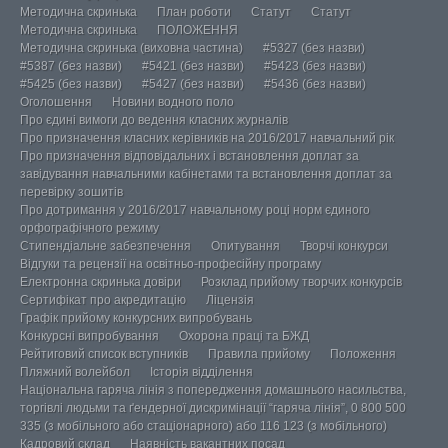
Методична скринька
План роботи
Статут
Статут
Методична скринька
ПОЛОЖЕННЯ
Методична скринька (виховна частина)
#5327 (без назви)
#5387 (без назви)
#5421 (без назви)
#5423 (без назви)
#5425 (без назви)
#5427 (без назви)
#5436 (без назви)
Оголошення
Новини водного поло
Про єдині вимоги до ведення класних журналів
Про призначення класних керівників на 2016/2017 навчальний рік
Про призначення відповідальних і встановлення доплат за
завідування навчальними кабінетами та встановлення доплат за
перевірку зошитів
Про дотримання у 2016/2017 навчальному році норм єдиного
орфографічного режиму
Стипендіальне забезпечення
Опитування
Творчі конкурси
Відгуки та рецензії на освітньо-професійну програму
Електронна скринька довіри
Розклад прийому творчих конкурсів
Сертифікат про акредитацію
Ліцензія
Графік прийому конкурсних випробувань
Конкурсні випробування
Охорона праці та БЖД
Рейтиговий список вступників
Правила прийому
Положення
Пляжний волейбол
Історія відділення
Національна гаряча лінія з попередження домашнього насильства,
торгівлі людьми та ґендерної дискримінації “гаряча лінія”, 0 800 500
335 (з мобільного або стаціонарного) або 116 123 (з мобільного)
Кадровий склад
Наявність вакантних посад