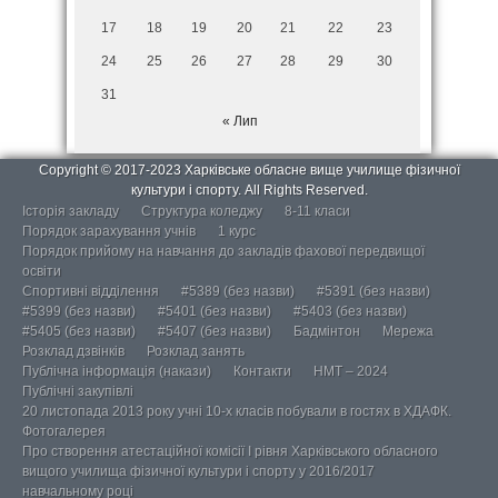
17
18
19
20
21
22
23
24
25
26
27
28
29
30
31
« Лип
Copyright © 2017-2023 Харківське обласне вище училище фізичної
культури і спорту. All Rights Reserved.
Історія закладу
Структура коледжу
8-11 класи
Порядок зарахування учнів
1 курс
Порядок прийому на навчання до закладів фахової передвищої
освіти
Спортивні відділення
#5389 (без назви)
#5391 (без назви)
#5399 (без назви)
#5401 (без назви)
#5403 (без назви)
#5405 (без назви)
#5407 (без назви)
Бадмінтон
Мережа
Розклад дзвінків
Розклад занять
Публічна інформація (накази)
Контакти
НМТ – 2024
Публічні закупівлі
20 листопада 2013 року учні 10-х класів побували в гостях в ХДАФК.
Фотогалерея
Про створення атестаційної комісії І рівня Харківського обласного
вищого училища фізичної культури і спорту у 2016/2017
навчальному році