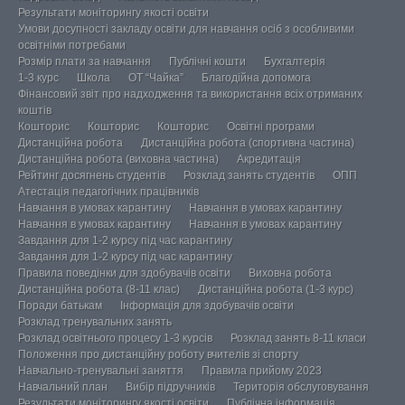
Результати моніторингу якості освіти
Умови досупності закладу освіти для навчання осіб з особливими
освітніми потребами
Розмір плати за навчання
Публічні кошти
Бухгалтерія
1-3 курс
Школа
ОТ “Чайка”
Благодійна допомога
Фінансовий звіт про надходження та використання всіх отриманих
коштів
Кошторис
Кошторис
Кошторис
Освітні програми
Дистанційна робота
Дистанційна робота (спортивна частина)
Дистанційна робота (виховна частина)
Акредитація
Рейтинг досягнень студентів
Розклад занять студентів
ОПП
Атестація педагогічних працівників
Навчання в умовах карантину
Навчання в умовах карантину
Навчання в умовах карантину
Навчання в умовах карантину
Завдання для 1-2 курсу під час карантину
Завдання для 1-2 курсу під час карантину
Правила поведінки для здобувачів освіти
Виховна робота
Дистанційна робота (8-11 клас)
Дистанційна робота (1-3 курс)
Поради батькам
Інформація для здобувачів освіти
Розклад тренувальних занять
Розклад освітнього процесу 1-3 курсів
Розклад занять 8-11 класи
Положення про дистанційну роботу вчителів зі спорту
Навчально-тренувальні заняття
Правила прийому 2023
Навчальний план
Вибір підручників
Територія обслуговування
Результати моніторингу якості освіти
Публічна інформація