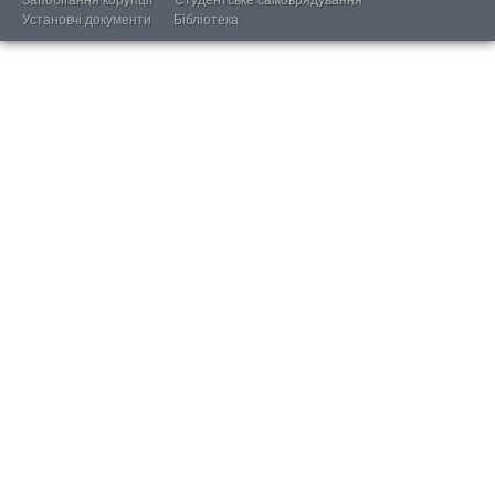
Запобігання корупції
Студентське самоврядування
Установчі документи
Бібліотека