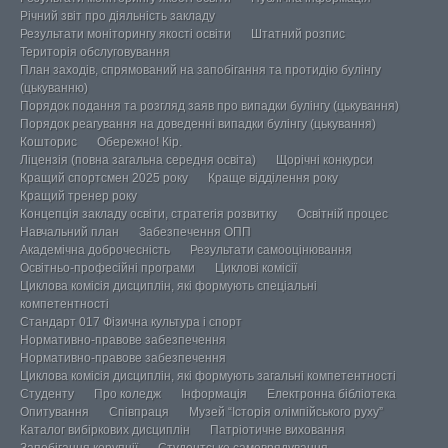
Річний звіт про діяльність закладу
Результати моніторингу якості освіти
Штатний розпис
Територія обслуговування
План заходів, спрямований на запобігання та протидію булінгу
(цькуванню)
Порядок подання та розгляд заяв про випадки булінгу (цькування)
Порядок реагування на доведенні випадки булінгу (цькування)
Кошторис
Обережно! Кір.
Ліцензія (повна загальна середня освіта)
Щорічні конкурси
Кращий спортсмен 2025 року
Краще відділення року
Кращий тренер року
Концепція закладу освіти, стратегія розвитку
Освітній процес
Навчальний план
Забезпечення ОПП
Академічна доброчесність
Результати самооцінювання
Освітньо-професійні програми
Циклові комісії
Циклова комісія дисциплін, які формують спеціальні
компетентності
Стандарт 017 Фізична культура і спорт
Нормативно-правове забезпечення
Нормативно-правове забезпечення
Циклова комісія дисциплін, які формують загальні компетентності
Студенту
Про коледж
Інформація
Електронна бібліотека
Опитування
Співпраця
Музей “Історія олімпійського руху”
Каталог вибіркових дисциплін
Патріотичне виховання