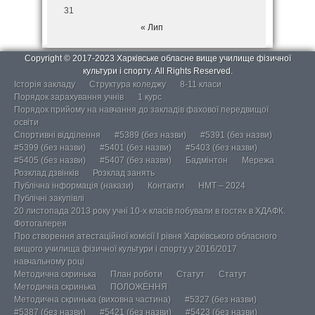
31
« Лип
Copyright © 2017-2023 Харківське обласне вище училище фізичної
культури і спорту. All Rights Reserved.
Історія закладу
Структура коледжу
8-11 класи
Порядок зарахування учнів
1 курс
Порядок прийому на навчання до закладів фахової передвищої
освіти
Спортивні відділення
#5389 (без назви)
#5391 (без назви)
#5399 (без назви)
#5401 (без назви)
#5403 (без назви)
#5405 (без назви)
#5407 (без назви)
Бадмінтон
Мережа
Розклад дзвінків
Розклад занять
Публічна інформація (накази)
Контакти
НМТ – 2024
Публічні закупівлі
20 листопада 2013 року учні 10-х класів побували в гостях в ХДАФК.
Фотогалерея
Про створення атестаційної комісії І рівня Харківського обласного
вищого училища фізичної культури і спорту у 2016/2017
навчальному році
Методична скринька
План роботи
Статут
Статут
Методична скринька
ПОЛОЖЕННЯ
Методична скринька (виховна частина)
#5327 (без назви)
#5387 (без назви)
#5421 (без назви)
#5423 (без назви)