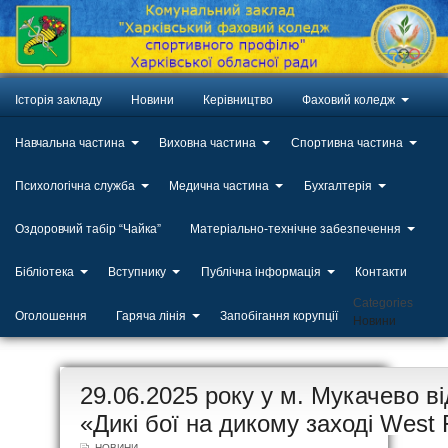
Історія закладу
Новини
Керівництво
Фаховий коледж
Навчальна частина
Виховна частина
Спортивна частина
Психологічна служба
Медична частина
Бухгалтерія
Оздоровчий табір “Чайка”
Матеріально-технічне забезпечення
Бібліотека
Вступнику
Публічна інформація
Контакти
Categories
Оголошення
Гаряча лінія
Запобігання корупції
Новини
ЛИП
29.06.2025 року у м. Мукачево ві
20
«Дикі бої на дикому заході West 
НОВИНИ