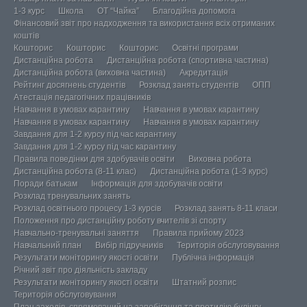
1-3 курс
Школа
ОТ “Чайка”
Благодійна допомога
Фінансовий звіт про надходження та використання всіх отриманих
коштів
Кошторис
Кошторис
Кошторис
Освітні програми
Дистанційна робота
Дистанційна робота (спортивна частина)
Дистанційна робота (виховна частина)
Акредитація
Рейтинг досягнень студентів
Розклад занять студентів
ОПП
Атестація педагогічних працівників
Навчання в умовах карантину
Навчання в умовах карантину
Навчання в умовах карантину
Навчання в умовах карантину
Завдання для 1-2 курсу під час карантину
Завдання для 1-2 курсу під час карантину
Правила поведінки для здобувачів освіти
Виховна робота
Дистанційна робота (8-11 клас)
Дистанційна робота (1-3 курс)
Поради батькам
Інформація для здобувачів освіти
Розклад тренувальних занять
Розклад освітнього процесу 1-3 курсів
Розклад занять 8-11 класи
Положення про дистанційну роботу вчителів зі спорту
Навчально-тренувальні заняття
Правила прийому 2023
Навчальний план
Вибір підручників
Територія обслуговування
Результати моніторингу якості освіти
Публічна інформація
Річний звіт про діяльність закладу
Результати моніторингу якості освіти
Штатний розпис
Територія обслуговування
План заходів, спрямований на запобігання та протидію булінгу