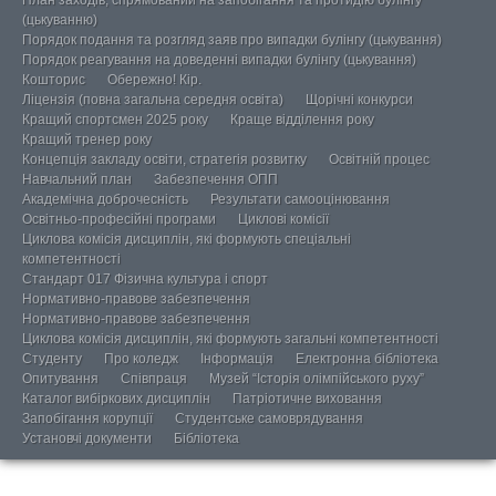
(цькуванню)
Порядок подання та розгляд заяв про випадки булінгу (цькування)
Порядок реагування на доведенні випадки булінгу (цькування)
Кошторис
Обережно! Кір.
Ліцензія (повна загальна середня освіта)
Щорічні конкурси
Кращий спортсмен 2025 року
Краще відділення року
Кращий тренер року
Концепція закладу освіти, стратегія розвитку
Освітній процес
Навчальний план
Забезпечення ОПП
Академічна доброчесність
Результати самооцінювання
Освітньо-професійні програми
Циклові комісії
Циклова комісія дисциплін, які формують спеціальні
компетентності
Стандарт 017 Фізична культура і спорт
Нормативно-правове забезпечення
Нормативно-правове забезпечення
Циклова комісія дисциплін, які формують загальні компетентності
Студенту
Про коледж
Інформація
Електронна бібліотека
Опитування
Співпраця
Музей “Історія олімпійського руху”
Каталог вибіркових дисциплін
Патріотичне виховання
Запобігання корупції
Студентське самоврядування
Установчі документи
Бібліотека