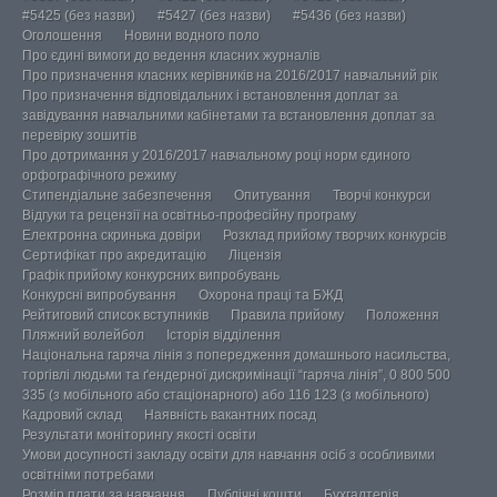
#5425 (без назви)
#5427 (без назви)
#5436 (без назви)
Оголошення
Новини водного поло
Про єдині вимоги до ведення класних журналів
Про призначення класних керівників на 2016/2017 навчальний рік
Про призначення відповідальних і встановлення доплат за
завідування навчальними кабінетами та встановлення доплат за
перевірку зошитів
Про дотримання у 2016/2017 навчальному році норм єдиного
орфографічного режиму
Стипендіальне забезпечення
Опитування
Творчі конкурси
Відгуки та рецензії на освітньо-професійну програму
Електронна скринька довіри
Розклад прийому творчих конкурсів
Сертифікат про акредитацію
Ліцензія
Графік прийому конкурсних випробувань
Конкурсні випробування
Охорона праці та БЖД
Рейтиговий список вступників
Правила прийому
Положення
Пляжний волейбол
Історія відділення
Національна гаряча лінія з попередження домашнього насильства,
торгівлі людьми та ґендерної дискримінації “гаряча лінія”, 0 800 500
335 (з мобільного або стаціонарного) або 116 123 (з мобільного)
Кадровий склад
Наявність вакантних посад
Результати моніторингу якості освіти
Умови досупності закладу освіти для навчання осіб з особливими
освітніми потребами
Розмір плати за навчання
Публічні кошти
Бухгалтерія