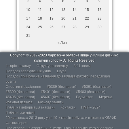
3
4
5
6
7
8
9
10
11
12
13
14
15
16
17
18
19
20
21
22
23
24
25
26
27
28
29
30
31
« Лип
Copyright © 2017-2023 Харківське обласне вище училище фізичної
культури і спорту. All Rights Reserved.
Історія закладу
Структура коледжу
8-11 класи
Порядок зарахування учнів
1 курс
Порядок прийому на навчання до закладів фахової передвищої
освіти
Спортивні відділення
#5389 (без назви)
#5391 (без назви)
#5399 (без назви)
#5401 (без назви)
#5403 (без назви)
#5405 (без назви)
#5407 (без назви)
Бадмінтон
Мережа
Розклад дзвінків
Розклад занять
Публічна інформація (накази)
Контакти
НМТ – 2024
Публічні закупівлі
20 листопада 2013 року учні 10-х класів побували в гостях в ХДАФК.
Фотогалерея
Про створення атестаційної комісії І рівня Харківського обласного