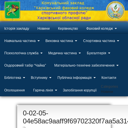
Історія закладу
Новини
Керівництво
Фаховий коледж
Навчальна частина
Виховна частина
Спортивна частина
Психологічна служба
Медична частина
Бухгалтерія
Оздоровчий табір “Чайка”
Матеріально-технічне забезпечення
Бібліотека
Вступнику
Публічна інформація
Контакти
Categories
Оголошення
Гаряча лінія
Запобігання корупції
Новини
ЛИП
0-02-05-
20
04e58ac9aaff9f69702320f7aa5a3