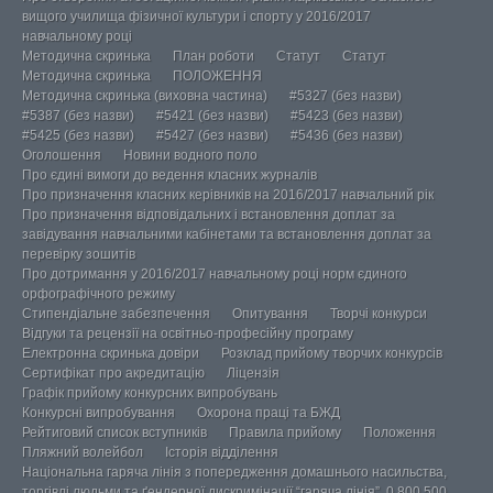
вищого училища фізичної культури і спорту у 2016/2017
навчальному році
Методична скринька
План роботи
Статут
Статут
Методична скринька
ПОЛОЖЕННЯ
Методична скринька (виховна частина)
#5327 (без назви)
#5387 (без назви)
#5421 (без назви)
#5423 (без назви)
#5425 (без назви)
#5427 (без назви)
#5436 (без назви)
Оголошення
Новини водного поло
Про єдині вимоги до ведення класних журналів
Про призначення класних керівників на 2016/2017 навчальний рік
Про призначення відповідальних і встановлення доплат за
завідування навчальними кабінетами та встановлення доплат за
перевірку зошитів
Про дотримання у 2016/2017 навчальному році норм єдиного
орфографічного режиму
Стипендіальне забезпечення
Опитування
Творчі конкурси
Відгуки та рецензії на освітньо-професійну програму
Електронна скринька довіри
Розклад прийому творчих конкурсів
Сертифікат про акредитацію
Ліцензія
Графік прийому конкурсних випробувань
Конкурсні випробування
Охорона праці та БЖД
Рейтиговий список вступників
Правила прийому
Положення
Пляжний волейбол
Історія відділення
Національна гаряча лінія з попередження домашнього насильства,
торгівлі людьми та ґендерної дискримінації “гаряча лінія”, 0 800 500