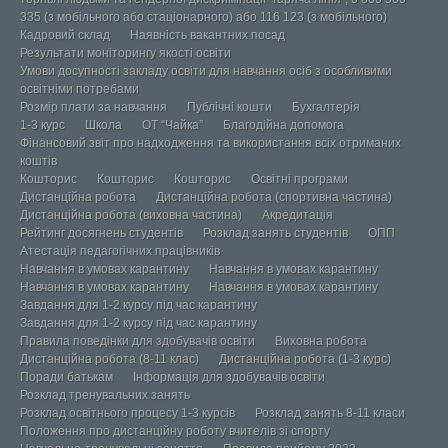
335 (з мобільного або стаціонарного) або 116 123 (з мобільного)
Кадровий склад
Наявність вакантних посад
Результати моніторингу якості освіти
Умови досупності закладу освіти для навчання осіб з особливими
освітніми потребами
Розмір плати за навчання
Публічні кошти
Бухгалтерія
1-3 курс
Школа
ОТ “Чайка”
Благодійна допомога
Фінансовий звіт про надходження та використання всіх отриманих
коштів
Кошторис
Кошторис
Кошторис
Освітні програми
Дистанційна робота
Дистанційна робота (спортивна частина)
Дистанційна робота (виховна частина)
Акредитація
Рейтинг досягнень студентів
Розклад занять студентів
ОПП
Атестація педагогічних працівників
Навчання в умовах карантину
Навчання в умовах карантину
Навчання в умовах карантину
Навчання в умовах карантину
Завдання для 1-2 курсу під час карантину
Завдання для 1-2 курсу під час карантину
Правила поведінки для здобувачів освіти
Виховна робота
Дистанційна робота (8-11 клас)
Дистанційна робота (1-3 курс)
Поради батькам
Інформація для здобувачів освіти
Розклад тренувальних занять
Розклад освітнього процесу 1-3 курсів
Розклад занять 8-11 класи
Положення про дистанційну роботу вчителів зі спорту