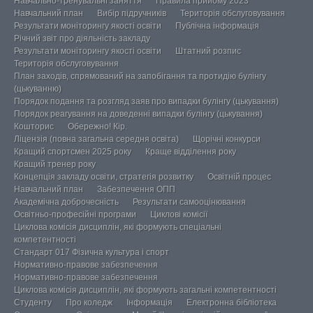
Навчально-тренувальні заняття
Правила прийому 2023
Навчальний план
Вибір підручників
Територія обслуговування
Результати моніторингу якості освіти
Публічна інформація
Річний звіт про діяльність закладу
Результати моніторингу якості освіти
Штатний розпис
Територія обслуговування
План заходів, спрямований на запобігання та протидію булінгу
(цькуванню)
Порядок подання та розгляд заяв про випадки булінгу (цькування)
Порядок реагування на доведенні випадки булінгу (цькування)
Кошторис
Обережно! Кір.
Ліцензія (повна загальна середня освіта)
Щорічні конкурси
Кращий спортсмен 2025 року
Краще відділення року
Кращий тренер року
Концепція закладу освіти, стратегія розвитку
Освітній процес
Навчальний план
Забезпечення ОПП
Академічна доброчесність
Результати самооцінювання
Освітньо-професійні програми
Циклові комісії
Циклова комісія дисциплін, які формують спеціальні
компетентності
Стандарт 017 Фізична культура і спорт
Нормативно-правове забезпечення
Нормативно-правове забезпечення
Циклова комісія дисциплін, які формують загальні компетентності
Студенту
Про коледж
Інформація
Електронна бібліотека