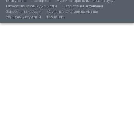
Опитування
Співпраця
Музей “Історія олімпійського руху”
Каталог вибіркових дисциплін
Патріотичне виховання
Запобігання корупції
Студентське самоврядування
Установчі документи
Бібліотека