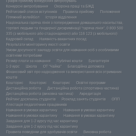
Графік прийому конкурсних випробувань
Конкурсні випробування
Охорона праці та БЖД
Рейтиговий список вступників
Правила прийому
Положення
Пляжний волейбол
Історія відділення
Національна гаряча лінія з попередження домашнього насильства,
торгівлі людьми та ґендерної дискримінації “гаряча лінія”, 0 800 500
335 (з мобільного або стаціонарного) або 116 123 (з мобільного)
Кадровий склад
Наявність вакантних посад
Результати моніторингу якості освіти
Умови досупності закладу освіти для навчання осіб з особливими
освітніми потребами
Розмір плати за навчання
Публічні кошти
Бухгалтерія
1-3 курс
Школа
ОТ “Чайка”
Благодійна допомога
Фінансовий звіт про надходження та використання всіх отриманих
коштів
Кошторис
Кошторис
Кошторис
Освітні програми
Дистанційна робота
Дистанційна робота (спортивна частина)
Дистанційна робота (виховна частина)
Акредитація
Рейтинг досягнень студентів
Розклад занять студентів
ОПП
Атестація педагогічних працівників
Навчання в умовах карантину
Навчання в умовах карантину
Навчання в умовах карантину
Навчання в умовах карантину
Завдання для 1-2 курсу під час карантину
Завдання для 1-2 курсу під час карантину
Правила поведінки для здобувачів освіти
Виховна робота