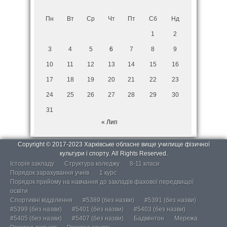
Пн
Вт
Ср
Чт
Пт
Сб
Нд
1
2
3
4
5
6
7
8
9
10
11
12
13
14
15
16
17
18
19
20
21
22
23
24
25
26
27
28
29
30
31
« Лип
Copyright © 2017-2023 Харківське обласне вище училище фізичної
культури і спорту. All Rights Reserved.
Історія закладу
Структура коледжу
8-11 класи
Порядок зарахування учнів
1 курс
Порядок прийому на навчання до закладів фахової передвищої
освіти
Спортивні відділення
#5389 (без назви)
#5391 (без назви)
#5399 (без назви)
#5401 (без назви)
#5403 (без назви)
#5405 (без назви)
#5407 (без назви)
Бадмінтон
Мережа