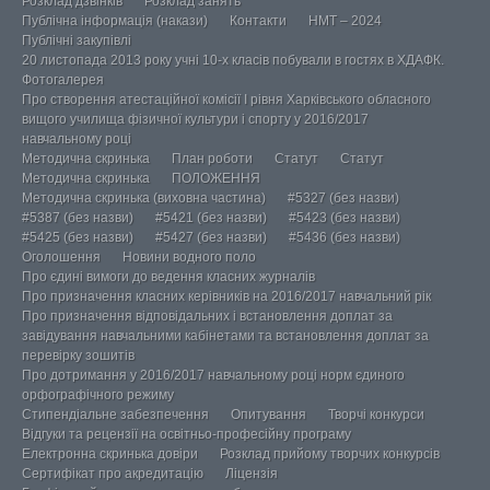
Розклад дзвінків
Розклад занять
Публічна інформація (накази)
Контакти
НМТ – 2024
Публічні закупівлі
20 листопада 2013 року учні 10-х класів побували в гостях в ХДАФК.
Фотогалерея
Про створення атестаційної комісії І рівня Харківського обласного
вищого училища фізичної культури і спорту у 2016/2017
навчальному році
Методична скринька
План роботи
Статут
Статут
Методична скринька
ПОЛОЖЕННЯ
Методична скринька (виховна частина)
#5327 (без назви)
#5387 (без назви)
#5421 (без назви)
#5423 (без назви)
#5425 (без назви)
#5427 (без назви)
#5436 (без назви)
Оголошення
Новини водного поло
Про єдині вимоги до ведення класних журналів
Про призначення класних керівників на 2016/2017 навчальний рік
Про призначення відповідальних і встановлення доплат за
завідування навчальними кабінетами та встановлення доплат за
перевірку зошитів
Про дотримання у 2016/2017 навчальному році норм єдиного
орфографічного режиму
Стипендіальне забезпечення
Опитування
Творчі конкурси
Відгуки та рецензії на освітньо-професійну програму
Електронна скринька довіри
Розклад прийому творчих конкурсів
Сертифікат про акредитацію
Ліцензія