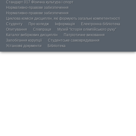
Стандарт 017 Фізична культура і спорт
Нормативно-правове забезпечення
Нормативно-правове забезпечення
Циклова комісія дисциплін, які формують загальні компетентності
Студенту
Про коледж
Інформація
Електронна бібліотека
Опитування
Співпраця
Музей “Історія олімпійського руху”
Каталог вибіркових дисциплін
Патріотичне виховання
Запобігання корупції
Студентське самоврядування
Установчі документи
Бібліотека