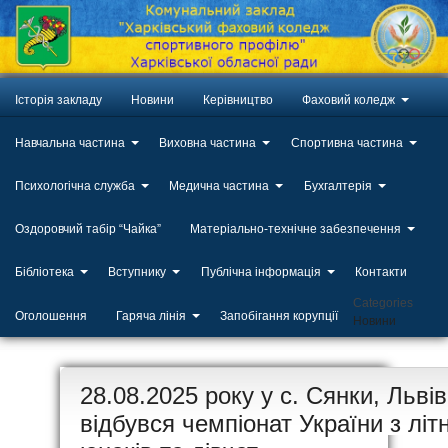
Історія закладу
Новини
Керівництво
Фаховий коледж
Навчальна частина
Виховна частина
Спортивна частина
Психологічна служба
Медична частина
Бухгалтерія
Оздоровчий табір “Чайка”
Матеріально-технічне забезпечення
Бібліотека
Вступнику
Публічна інформація
Контакти
Categories
Оголошення
Гаряча лінія
Запобігання корупції
Новини
ЛИП
28.08.2025 року у с. Сянки, Льві
20
відбувся чемпіонат України з літ