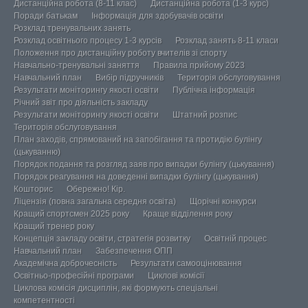
Дистанційна робота (8-11 клас)
Дистанційна робота (1-3 курс)
Поради батькам
Інформація для здобувачів освіти
Розклад тренувальних занять
Розклад освітнього процесу 1-3 курсів
Розклад занять 8-11 класи
Положення про дистанційну роботу вчителів зі спорту
Навчально-тренувальні заняття
Правила прийому 2023
Навчальний план
Вибір підручників
Територія обслуговування
Результати моніторингу якості освіти
Публічна інформація
Річний звіт про діяльність закладу
Результати моніторингу якості освіти
Штатний розпис
Територія обслуговування
План заходів, спрямований на запобігання та протидію булінгу
(цькуванню)
Порядок подання та розгляд заяв про випадки булінгу (цькування)
Порядок реагування на доведенні випадки булінгу (цькування)
Кошторис
Обережно! Кір.
Ліцензія (повна загальна середня освіта)
Щорічні конкурси
Кращий спортсмен 2025 року
Краще відділення року
Кращий тренер року
Концепція закладу освіти, стратегія розвитку
Освітній процес
Навчальний план
Забезпечення ОПП
Академічна доброчесність
Результати самооцінювання
Освітньо-професійні програми
Циклові комісії
Циклова комісія дисциплін, які формують спеціальні
компетентності