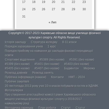
17
18
19
20
21
22
23
24
25
26
27
28
29
30
31
« Лип
Copyright © 2017-2023 Харківське обласне вище училище фізичної
культури і спорту. All Rights Reserved.
Історія закладу
Структура коледжу
8-11 класи
Порядок зарахування учнів
1 курс
Порядок прийому на навчання до закладів фахової передвищої
освіти
Спортивні відділення
#5389 (без назви)
#5391 (без назви)
#5399 (без назви)
#5401 (без назви)
#5403 (без назви)
#5405 (без назви)
#5407 (без назви)
Бадмінтон
Мережа
Розклад дзвінків
Розклад занять
Публічна інформація (накази)
Контакти
НМТ – 2024
Публічні закупівлі
20 листопада 2013 року учні 10-х класів побували в гостях в ХДАФК.
Фотогалерея
Про створення атестаційної комісії І рівня Харківського обласного
вищого училища фізичної культури і спорту у 2016/2017
навчальному році
Методична скринька
План роботи
Статут
Статут