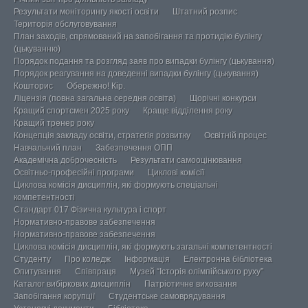
Результати моніторингу якості освіти
Штатний розпис
Територія обслуговування
План заходів, спрямований на запобігання та протидію булінгу
(цькуванню)
Порядок подання та розгляд заяв про випадки булінгу (цькування)
Порядок реагування на доведенні випадки булінгу (цькування)
Кошторис
Обережно! Кір.
Ліцензія (повна загальна середня освіта)
Щорічні конкурси
Кращий спортсмен 2025 року
Краще відділення року
Кращий тренер року
Концепція закладу освіти, стратегія розвитку
Освітній процес
Навчальний план
Забезпечення ОПП
Академічна доброчесність
Результати самооцінювання
Освітньо-професійні програми
Циклові комісії
Циклова комісія дисциплін, які формують спеціальні
компетентності
Стандарт 017 Фізична культура і спорт
Нормативно-правове забезпечення
Нормативно-правове забезпечення
Циклова комісія дисциплін, які формують загальні компетентності
Студенту
Про коледж
Інформація
Електронна бібліотека
Опитування
Співпраця
Музей “Історія олімпійського руху”
Каталог вибіркових дисциплін
Патріотичне виховання
Запобігання корупції
Студентське самоврядування