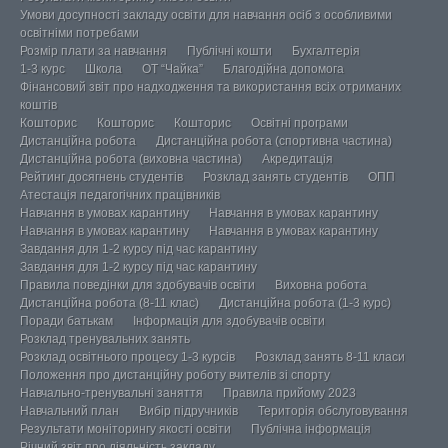
Умови досупності закладу освіти для навчання осіб з особливими
освітніми потребами
Розмір плати за навчання
Публічні кошти
Бухгалтерія
1-3 курс
Школа
ОТ “Чайка”
Благодійна допомога
Фінансовий звіт про надходження та використання всіх отриманих
коштів
Кошторис
Кошторис
Кошторис
Освітні програми
Дистанційна робота
Дистанційна робота (спортивна частина)
Дистанційна робота (виховна частина)
Акредитація
Рейтинг досягнень студентів
Розклад занять студентів
ОПП
Атестація педагогічних працівників
Навчання в умовах карантину
Навчання в умовах карантину
Навчання в умовах карантину
Навчання в умовах карантину
Завдання для 1-2 курсу під час карантину
Завдання для 1-2 курсу під час карантину
Правила поведінки для здобувачів освіти
Виховна робота
Дистанційна робота (8-11 клас)
Дистанційна робота (1-3 курс)
Поради батькам
Інформація для здобувачів освіти
Розклад тренувальних занять
Розклад освітнього процесу 1-3 курсів
Розклад занять 8-11 класи
Положення про дистанційну роботу вчителів зі спорту
Навчально-тренувальні заняття
Правила прийому 2023
Навчальний план
Вибір підручників
Територія обслуговування
Результати моніторингу якості освіти
Публічна інформація
Річний звіт про діяльність закладу