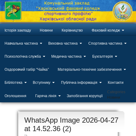
Історія закладу
Новини
Керівництво
Фаховий коледж
Навчальна частина
Виховна частина
Спортивна частина
Психологічна служба
Медична частина
Бухгалтерія
Оздоровчий табір “Чайка”
Матеріально-технічне забезпечення
Бібліотека
Вступнику
Публічна інформація
Контакти
Categories
Оголошення
Гаряча лінія
Запобігання корупції
Новини
ЛИП
WhatsApp Image 2026-04-27
20
at 14.52.36 (2)