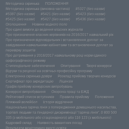
Методична скринька
ПОЛОЖЕННЯ
Методична скринька (виховна частина)
#5327 (без назви)
#5387 (без назви)
#5421 (без назви)
#5423 (без назви)
#5425 (без назви)
#5427 (без назви)
#5436 (без назви)
Оголошення
Новини водного поло
Про єдині вимоги до ведення класних журналів
Про призначення класних керівників на 2016/2017 навчальний рік
Про призначення відповідальних і встановлення доплат за
завідування навчальними кабінетами та встановлення доплат за
перевірку зошитів
Про дотримання у 2016/2017 навчальному році норм єдиного
орфографічного режиму
Стипендіальне забезпечення
Опитування
Творчі конкурси
Відгуки та рецензії на освітньо-професійну програму
Електронна скринька довіри
Розклад прийому творчих конкурсів
Сертифікат про акредитацію
Ліцензія
Графік прийому конкурсних випробувань
Конкурсні випробування
Охорона праці та БЖД
Рейтиговий список вступників
Правила прийому
Положення
Пляжний волейбол
Історія відділення
Національна гаряча лінія з попередження домашнього насильства,
торгівлі людьми та ґендерної дискримінації “гаряча лінія”, 0 800 500
335 (з мобільного або стаціонарного) або 116 123 (з мобільного)
Кадровий склад
Наявність вакантних посад
Результати моніторингу якості освіти