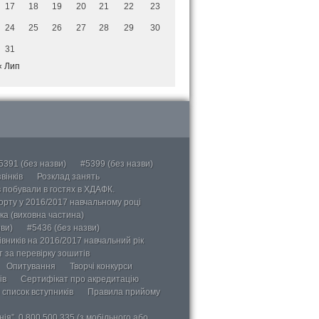
17
18
19
20
21
22
23
24
25
26
27
28
29
30
31
« Лип
5391 (без назви)
#5399 (без назви)
вінків
Розклад занять
в побували в гостях в ХДАФК.
порту у 2016/2017 навчальному році
ка (виховна частина)
ви)
#5436 (без назви)
вників на 2016/2017 навчальний рік
 за перевірку зошитів
Опитування
Творчі конкурси
ів
Сертифікат про акредитацію
 список вступників
Правила прийому
ія”, 0 800 500 335 (з мобільного або