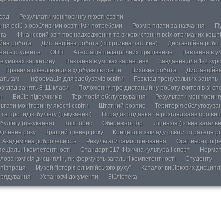
осад
Результати моніторингу якості освіти
ання осіб з особливими освітніми потребами
Розмір плати за навчання
Пу
ога
Фінансовий звіт про надходження та використання всіх отриманих кошті
йна робота
Дистанційна робота (спортивна частина)
Дистанційна робот
нять студентів
ОПП
Атестація педагогічних працівників
Навчання в у
в умовах карантину
Навчання в умовах карантину
Завдання для 1-2 курс
Правила поведінки для здобувачів освіти
Виховна робота
Дистанційна
атькам
Інформація для здобувачів освіти
Розклад тренувальних занять
озклад занять 8-11 класи
Положення про дистанційну роботу вчителів зі сп
н
Вибір підручників
Територія обслуговування
Результати моніторингу
ьтати моніторингу якості освіти
Штатний розпис
Територія обслуговува
та протидію булінгу (цькуванню)
Порядок подання та розгляд заяв про випа
булінгу (цькування)
Кошторис
Обережно! Кір.
Ліцензія (повна загальн
ділення року
Кращий тренер року
Концепція закладу освіти, стратегія р
Академічна доброчесність
Результати самооцінювання
Освітньо-профе
пеціальні компетентності
Стандарт 017 Фізична культура і спорт
Нормат
лова комісія дисциплін, які формують загальні компетентності
Студенту
півпраця
Музей “Історія олімпійського руху”
Каталог вибіркових дисципл
врядування
Установчі документи
Бібліотека