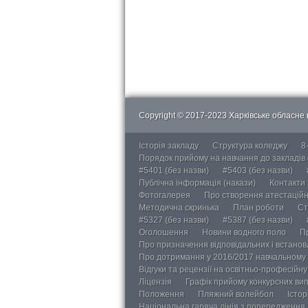
Copyright © 2017-2023 Харківське обласне в
Історія закладу
Структура коледжу
8
Порядок прийому на навчання до закладів
#5401 (без назви)
#5403 (без назви)
Публічна інформація (накази)
Контакти
Фотогалерея
Про створення атестаційно
Методична скринька
План роботи
Ст
#5327 (без назви)
#5387 (без назви)
Оголошення
Новини водного поло
П
Про призначення відповідальних і встанов
Про дотримання у 2016/2017 навчальному 
Відгуки та рецензії на освітньо-професійн
Ліцензія
Графік прийому конкурсних ви
Положення
Пляжний волейбол
Істор
Національна гаряча лінія з попередження д