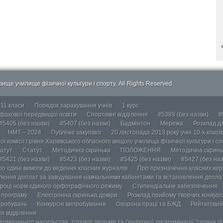
ище училище фізичної культури і спорту. All Rights Reserved.
-11 класи
Порядок зарахування учнів
1 курс
 фахової передвищої освіти
Спортивні відділення
#5389 (без назви)
#
#5405 (без назви)
#5407 (без назви)
Бадмінтон
Мережа
Розклад дз
НМТ – 2024
Публічні закупівлі
20 листопада 2013 року учні 10-х класі
ї комісії І рівня Харківського обласного вищого училища фізичної культури і с
атут
Статут
Методична скринька
ПОЛОЖЕННЯ
Методична скринь
#5421 (без назви)
#5423 (без назви)
#5425 (без назви)
#5427 (без наз
ро єдині вимоги до ведення класних журналів
Про призначення класних кері
лення доплат за завідування навчальними кабінетами та встановлення доплат
році норм єдиного орфографічного режиму
Стипендіальне забезпечення
у програму
Електронна скринька довіри
Розклад прийому творчих конкурс
пробувань
Конкурсні випробування
Охорона праці та БЖД
Рейтиговий
ія відділення
омашнього насильства, торгівлі людьми та ґендерної дискримінації “гаряча лін