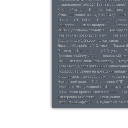
стаціонарного) або 116 123 (з мобільного)
Кадровий склад
Наявність вакантних п
Умови досупності закладу освіти для навч
Школа
ОТ “Чайка”
Благодійна допом
Кошторис
Освітні програми
Дистанці
Рейтинг досягнень студентів
Розклад за
Навчання в умовах карантину
Навчання 
Завдання для 1-2 курсу під час карантину
Дистанційна робота (1-3 курс)
Поради б
Розклад освітнього процесу 1-3 курсів
Р
Правила прийому 2023
Навчальний пла
Річний звіт про діяльність закладу
Резул
План заходів, спрямований на запобігання 
Порядок реагування на доведенні випадки 
Кращий спортсмен 2025 року
Краще від
Навчальний план
Забезпечення ОПП
Циклова комісія дисциплін, які формують с
Нормативно-правове забезпечення
Цик
Електронна бібліотека
Опитування
С
Запобігання корупції
Студентське само