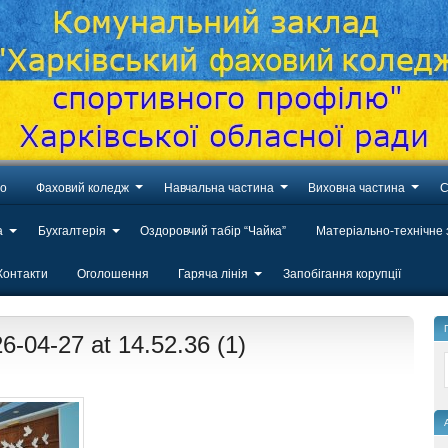
во
Фаховий коледж
Навчальна частина
Виховна частина
С
а
Бухгалтерія
Оздоровчий табір “Чайка”
Матеріально-технічне
Контакти
Оголошення
Гаряча лінія
Запобігання корупції
-04-27 at 14.52.36 (1)