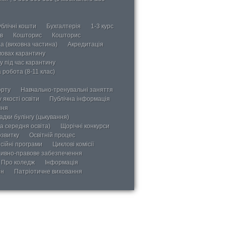
блічні кошти
Бухгалтерія
1-3 курс
в
Кошторис
Кошторис
а (виховна частина)
Акредитація
мовах карантину
у під час карантину
 робота (8-11 клас)
орту
Навчально-тренувальні заняття
 якості освіти
Публічна інформація
ння
дки булінгу (цькування)
а середня освіта)
Щорічні конкурси
озвитку
Освітній процес
сійні програми
Циклові комісії
ивно-правове забезпечення
Про коледж
Інформація
ін
Патріотичне виховання