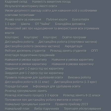
Кадровий склад
Наявність вакантних посад
Результати моніторингу якості освіти
Умови досупності закладу освіти для навчання осіб з особливими
освітніми потребами
Розмір плати за навчання
Публічні кошти
Бухгалтерія
1-3 курс
Школа
ОТ “Чайка”
Благодійна допомога
Фінансовий звіт про надходження та використання всіх отриманих
коштів
Кошторис
Кошторис
Кошторис
Освітні програми
Дистанційна робота
Дистанційна робота (спортивна частина)
Дистанційна робота (виховна частина)
Акредитація
Рейтинг досягнень студентів
Розклад занять студентів
ОПП
Атестація педагогічних працівників
Навчання в умовах карантину
Навчання в умовах карантину
Навчання в умовах карантину
Навчання в умовах карантину
Завдання для 1-2 курсу під час карантину
Завдання для 1-2 курсу під час карантину
Правила поведінки для здобувачів освіти
Виховна робота
Дистанційна робота (8-11 клас)
Дистанційна робота (1-3 курс)
Поради батькам
Інформація для здобувачів освіти
Розклад тренувальних занять
Розклад освітнього процесу 1-3 курсів
Розклад занять 8-11 класи
Положення про дистанційну роботу вчителів зі спорту
Навчально-тренувальні заняття
Правила прийому 2023
Навчальний план
Вибір підручників
Територія обслуговування