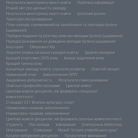
Результати моніторингу якості освіти
Публічна інформація
Річний звіт про діяльність закладу
Результати моніторингу якості освіти
Штатний розпис
Територія обслуговування
План заходів, спрямований на запобігання та протидію булінгу
(цькуванню)
Порядок подання та розгляд заяв про випадки булінгу (цькування)
Порядок реагування на доведенні випадки булінгу (цькування)
Кошторис
Обережно! Кір.
Ліцензія (повна загальна середня освіта)
Щорічні конкурси
Кращий спортсмен 2025 року
Краще відділення року
Кращий тренер року
Концепція закладу освіти, стратегія розвитку
Освітній процес
Навчальний план
Забезпечення ОПП
Академічна доброчесність
Результати самооцінювання
Освітньо-професійні програми
Циклові комісії
Циклова комісія дисциплін, які формують спеціальні
компетентності
Стандарт 017 Фізична культура і спорт
Нормативно-правове забезпечення
Нормативно-правове забезпечення
Циклова комісія дисциплін, які формують загальні компетентності
Студенту
Про коледж
Інформація
Електронна бібліотека
Опитування
Співпраця
Музей “Історія олімпійського руху”
Каталог вибіркових дисциплін
Патріотичне виховання