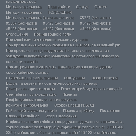
навчальному році
Методична скринька
План роботи
Статут
Статут
Методична скринька
ПОЛОЖЕННЯ
Методична скринька (виховна частина)
#5327 (без назви)
#5387 (без назви)
#5421 (без назви)
#5423 (без назви)
#5425 (без назви)
#5427 (без назви)
#5436 (без назви)
Оголошення
Новини водного поло
Про єдині вимоги до ведення класних журналів
Про призначення класних керівників на 2016/2017 навчальний рік
Про призначення відповідальних і встановлення доплат за
завідування навчальними кабінетами та встановлення доплат за
перевірку зошитів
Про дотримання у 2016/2017 навчальному році норм єдиного
орфографічного режиму
Стипендіальне забезпечення
Опитування
Творчі конкурси
Відгуки та рецензії на освітньо-професійну програму
Електронна скринька довіри
Розклад прийому творчих конкурсів
Сертифікат про акредитацію
Ліцензія
Графік прийому конкурсних випробувань
Конкурсні випробування
Охорона праці та БЖД
Рейтиговий список вступників
Правила прийому
Положення
Пляжний волейбол
Історія відділення
Національна гаряча лінія з попередження домашнього насильства,
торгівлі людьми та ґендерної дискримінації “гаряча лінія”, 0 800 500
335 (з мобільного або стаціонарного) або 116 123 (з мобільного)