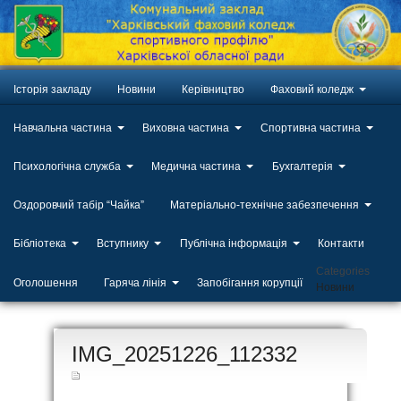
Історія закладу
Новини
Керівництво
Фаховий коледж
Навчальна частина
Виховна частина
Спортивна частина
Психологічна служба
Медична частина
Бухгалтерія
Оздоровчий табір “Чайка”
Матеріально-технічне забезпечення
Бібліотека
Вступнику
Публічна інформація
Контакти
Categories
Оголошення
Гаряча лінія
Запобігання корупції
Новини
ЛИП
IMG_20251226_112332
20