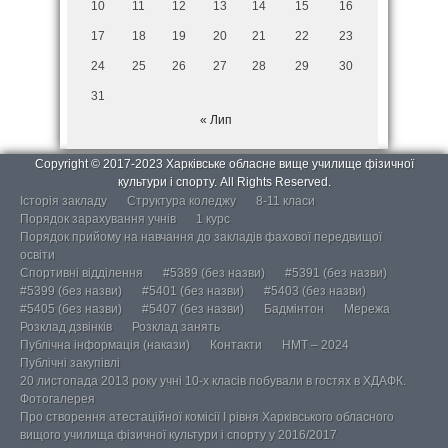
10
11
12
13
14
15
16
17
18
19
20
21
22
23
24
25
26
27
28
29
30
31
« Лип
Copyright © 2017-2023 Харківське обласне вище училище фізичної
культури і спорту. All Rights Reserved.
Історія закладу
Структура коледжу
8-11 класи
Порядок зарахування учнів
1 курс
Порядок прийому на навчання до закладів фахової передвищої
освіти
Спортивні відділення
#5389 (без назви)
#5391 (без назви)
#5399 (без назви)
#5401 (без назви)
#5403 (без назви)
#5405 (без назви)
#5407 (без назви)
Бадмінтон
Мережа
Розклад дзвінків
Розклад занять
Публічна інформація (накази)
Контакти
НМТ – 2024
Публічні закупівлі
20 листопада 2013 року учні 10-х класів побували в гостях в ХДАФК.
Фотогалерея
Про створення атестаційної комісії І рівня Харківського обласного
вищого училища фізичної культури і спорту у 2016/2017