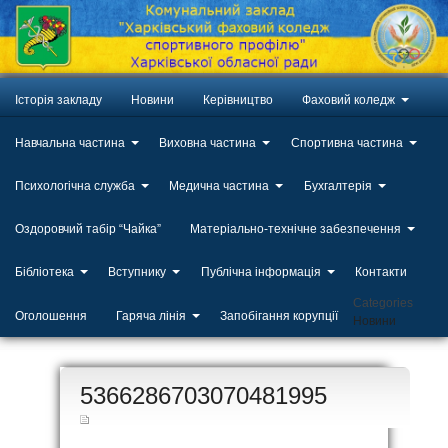
Історія закладу
Новини
Керівництво
Фаховий коледж
Навчальна частина
Виховна частина
Спортивна частина
Психологічна служба
Медична частина
Бухгалтерія
Оздоровчий табір “Чайка”
Матеріально-технічне забезпечення
Бібліотека
Вступнику
Публічна інформація
Контакти
Categories
Оголошення
Гаряча лінія
Запобігання корупції
Новини
ЛИП
5366286703070481995
20