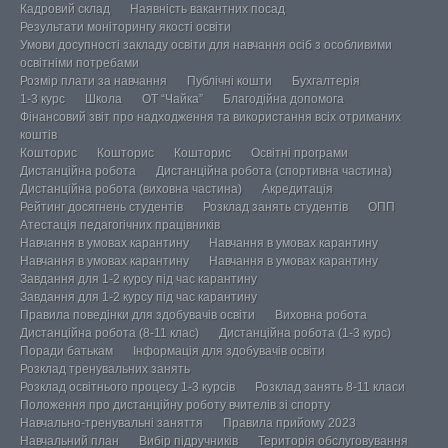
Кадровий склад
Наявність вакантних посад
Результати моніторингу якості освіти
Умови досупності закладу освіти для навчання осіб з особливими
освітніми потребами
Розмір плати за навчання
Публічні кошти
Бухгалтерія
1-3 курс
Школа
ОТ “Чайка”
Благодійна допомога
Фінансовий звіт про надходження та використання всіх отриманих
коштів
Кошторис
Кошторис
Кошторис
Освітні програми
Дистанційна робота
Дистанційна робота (спортивна частина)
Дистанційна робота (виховна частина)
Акредитація
Рейтинг досягнень студентів
Розклад занять студентів
ОПП
Атестація педагогічних працівників
Навчання в умовах карантину
Навчання в умовах карантину
Навчання в умовах карантину
Навчання в умовах карантину
Завдання для 1-2 курсу під час карантину
Завдання для 1-2 курсу під час карантину
Правила поведінки для здобувачів освіти
Виховна робота
Дистанційна робота (8-11 клас)
Дистанційна робота (1-3 курс)
Поради батькам
Інформація для здобувачів освіти
Розклад тренувальних занять
Розклад освітнього процесу 1-3 курсів
Розклад занять 8-11 класи
Положення про дистанційну роботу вчителів зі спорту
Навчально-тренувальні заняття
Правила прийому 2023
Навчальний план
Вибір підручників
Територія обслуговування