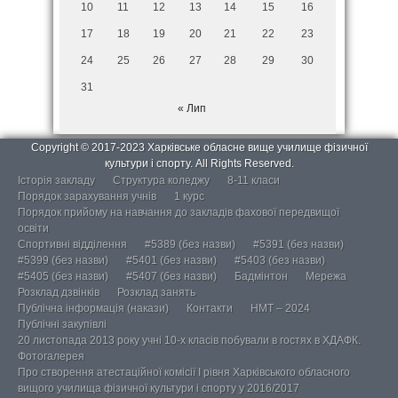
10
11
12
13
14
15
16
17
18
19
20
21
22
23
24
25
26
27
28
29
30
31
« Лип
Copyright © 2017-2023 Харківське обласне вище училище фізичної
культури і спорту. All Rights Reserved.
Історія закладу
Структура коледжу
8-11 класи
Порядок зарахування учнів
1 курс
Порядок прийому на навчання до закладів фахової передвищої
освіти
Спортивні відділення
#5389 (без назви)
#5391 (без назви)
#5399 (без назви)
#5401 (без назви)
#5403 (без назви)
#5405 (без назви)
#5407 (без назви)
Бадмінтон
Мережа
Розклад дзвінків
Розклад занять
Публічна інформація (накази)
Контакти
НМТ – 2024
Публічні закупівлі
20 листопада 2013 року учні 10-х класів побували в гостях в ХДАФК.
Фотогалерея
Про створення атестаційної комісії І рівня Харківського обласного
вищого училища фізичної культури і спорту у 2016/2017