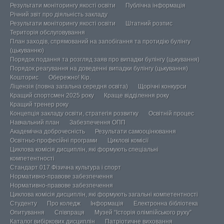
Результати моніторингу якості освіти
Публічна інформація
Річний звіт про діяльність закладу
Результати моніторингу якості освіти
Штатний розпис
Територія обслуговування
План заходів, спрямований на запобігання та протидію булінгу
(цькуванню)
Порядок подання та розгляд заяв про випадки булінгу (цькування)
Порядок реагування на доведенні випадки булінгу (цькування)
Кошторис
Обережно! Кір.
Ліцензія (повна загальна середня освіта)
Щорічні конкурси
Кращий спортсмен 2025 року
Краще відділення року
Кращий тренер року
Концепція закладу освіти, стратегія розвитку
Освітній процес
Навчальний план
Забезпечення ОПП
Академічна доброчесність
Результати самооцінювання
Освітньо-професійні програми
Циклові комісії
Циклова комісія дисциплін, які формують спеціальні
компетентності
Стандарт 017 Фізична культура і спорт
Нормативно-правове забезпечення
Нормативно-правове забезпечення
Циклова комісія дисциплін, які формують загальні компетентності
Студенту
Про коледж
Інформація
Електронна бібліотека
Опитування
Співпраця
Музей “Історія олімпійського руху”
Каталог вибіркових дисциплін
Патріотичне виховання