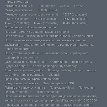
навчальному році
Методична скринька
План роботи
Статут
Статут
Методична скринька
ПОЛОЖЕННЯ
Методична скринька (виховна частина)
#5327 (без назви)
#5387 (без назви)
#5421 (без назви)
#5423 (без назви)
#5425 (без назви)
#5427 (без назви)
#5436 (без назви)
Оголошення
Новини водного поло
Про єдині вимоги до ведення класних журналів
Про призначення класних керівників на 2016/2017 навчальний рік
Про призначення відповідальних і встановлення доплат за
завідування навчальними кабінетами та встановлення доплат за
перевірку зошитів
Про дотримання у 2016/2017 навчальному році норм єдиного
орфографічного режиму
Стипендіальне забезпечення
Опитування
Творчі конкурси
Відгуки та рецензії на освітньо-професійну програму
Електронна скринька довіри
Розклад прийому творчих конкурсів
Сертифікат про акредитацію
Ліцензія
Графік прийому конкурсних випробувань
Конкурсні випробування
Охорона праці та БЖД
Рейтиговий список вступників
Правила прийому
Положення
Пляжний волейбол
Історія відділення
Національна гаряча лінія з попередження домашнього насильства,
торгівлі людьми та ґендерної дискримінації “гаряча лінія”, 0 800 500
335 (з мобільного або стаціонарного) або 116 123 (з мобільного)