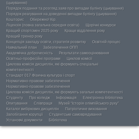
(цькуванню)
Порядок подання та розгляд заяв про випадки булінгу (цькування)
Порядок реагування на доведенні випадки булінгу (цькування)
Кошторис
Обережно! Кір.
Ліцензія (повна загальна середня освіта)
Щорічні конкурси
Кращий спортсмен 2025 року
Краще відділення року
Кращий тренер року
Концепція закладу освіти, стратегія розвитку
Освітній процес
Навчальний план
Забезпечення ОПП
Академічна доброчесність
Результати самооцінювання
Освітньо-професійні програми
Циклові комісії
Циклова комісія дисциплін, які формують спеціальні
компетентності
Стандарт 017 Фізична культура і спорт
Нормативно-правове забезпечення
Нормативно-правове забезпечення
Циклова комісія дисциплін, які формують загальні компетентності
Студенту
Про коледж
Інформація
Електронна бібліотека
Опитування
Співпраця
Музей “Історія олімпійського руху”
Каталог вибіркових дисциплін
Патріотичне виховання
Запобігання корупції
Студентське самоврядування
Установчі документи
Бібліотека