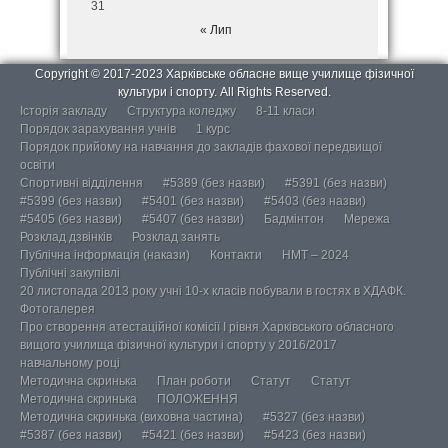
31
« Лип
Copyright © 2017-2023 Харківське обласне вище училище фізичної
культури і спорту. All Rights Reserved.
Історія закладу
Структура коледжу
8-11 класи
Порядок зарахування учнів
1 курс
Порядок прийому на навчання до закладів фахової передвищої
освіти
Спортивні відділення
#5389 (без назви)
#5391 (без назви)
#5399 (без назви)
#5401 (без назви)
#5403 (без назви)
#5405 (без назви)
#5407 (без назви)
Бадмінтон
Мережа
Розклад дзвінків
Розклад занять
Публічна інформація (накази)
Контакти
НМТ – 2024
Публічні закупівлі
20 листопада 2013 року учні 10-х класів побували в гостях в ХДАФК.
Фотогалерея
Про створення атестаційної комісії І рівня Харківського обласного
вищого училища фізичної культури і спорту у 2016/2017
навчальному році
Методична скринька
План роботи
Статут
Статут
Методична скринька
ПОЛОЖЕННЯ
Методична скринька (виховна частина)
#5327 (без назви)
#5387 (без назви)
#5421 (без назви)
#5423 (без назви)