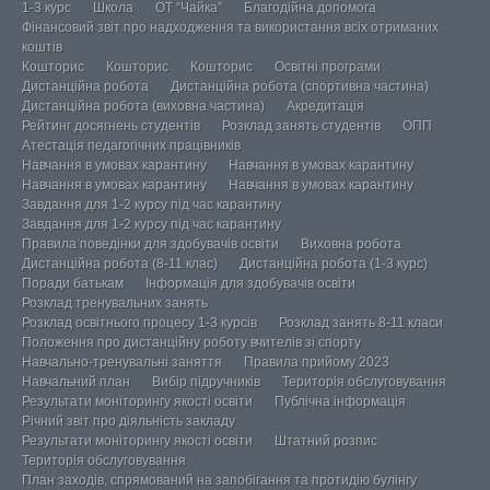
1-3 курс
Школа
ОТ “Чайка”
Благодійна допомога
Фінансовий звіт про надходження та використання всіх отриманих
коштів
Кошторис
Кошторис
Кошторис
Освітні програми
Дистанційна робота
Дистанційна робота (спортивна частина)
Дистанційна робота (виховна частина)
Акредитація
Рейтинг досягнень студентів
Розклад занять студентів
ОПП
Атестація педагогічних працівників
Навчання в умовах карантину
Навчання в умовах карантину
Навчання в умовах карантину
Навчання в умовах карантину
Завдання для 1-2 курсу під час карантину
Завдання для 1-2 курсу під час карантину
Правила поведінки для здобувачів освіти
Виховна робота
Дистанційна робота (8-11 клас)
Дистанційна робота (1-3 курс)
Поради батькам
Інформація для здобувачів освіти
Розклад тренувальних занять
Розклад освітнього процесу 1-3 курсів
Розклад занять 8-11 класи
Положення про дистанційну роботу вчителів зі спорту
Навчально-тренувальні заняття
Правила прийому 2023
Навчальний план
Вибір підручників
Територія обслуговування
Результати моніторингу якості освіти
Публічна інформація
Річний звіт про діяльність закладу
Результати моніторингу якості освіти
Штатний розпис
Територія обслуговування
План заходів, спрямований на запобігання та протидію булінгу