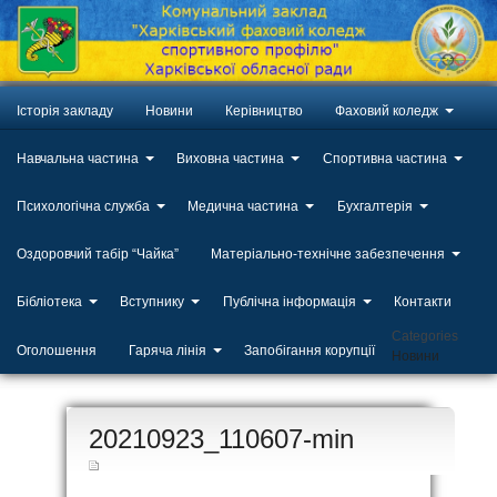
Історія закладу
Новини
Керівництво
Фаховий коледж
Навчальна частина
Виховна частина
Спортивна частина
Психологічна служба
Медична частина
Бухгалтерія
Оздоровчий табір “Чайка”
Матеріально-технічне забезпечення
Бібліотека
Вступнику
Публічна інформація
Контакти
Categories
Оголошення
Гаряча лінія
Запобігання корупції
Новини
ЛИП
20210923_110607-min
20