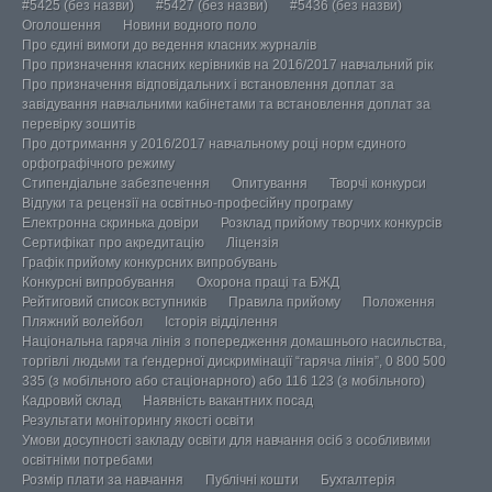
#5425 (без назви)
#5427 (без назви)
#5436 (без назви)
Оголошення
Новини водного поло
Про єдині вимоги до ведення класних журналів
Про призначення класних керівників на 2016/2017 навчальний рік
Про призначення відповідальних і встановлення доплат за
завідування навчальними кабінетами та встановлення доплат за
перевірку зошитів
Про дотримання у 2016/2017 навчальному році норм єдиного
орфографічного режиму
Стипендіальне забезпечення
Опитування
Творчі конкурси
Відгуки та рецензії на освітньо-професійну програму
Електронна скринька довіри
Розклад прийому творчих конкурсів
Сертифікат про акредитацію
Ліцензія
Графік прийому конкурсних випробувань
Конкурсні випробування
Охорона праці та БЖД
Рейтиговий список вступників
Правила прийому
Положення
Пляжний волейбол
Історія відділення
Національна гаряча лінія з попередження домашнього насильства,
торгівлі людьми та ґендерної дискримінації “гаряча лінія”, 0 800 500
335 (з мобільного або стаціонарного) або 116 123 (з мобільного)
Кадровий склад
Наявність вакантних посад
Результати моніторингу якості освіти
Умови досупності закладу освіти для навчання осіб з особливими
освітніми потребами
Розмір плати за навчання
Публічні кошти
Бухгалтерія