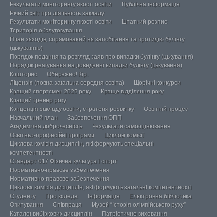
Результати моніторингу якості освіти
Публічна інформація
Річний звіт про діяльність закладу
Результати моніторингу якості освіти
Штатний розпис
Територія обслуговування
План заходів, спрямований на запобігання та протидію булінгу
(цькуванню)
Порядок подання та розгляд заяв про випадки булінгу (цькування)
Порядок реагування на доведенні випадки булінгу (цькування)
Кошторис
Обережно! Кір.
Ліцензія (повна загальна середня освіта)
Щорічні конкурси
Кращий спортсмен 2025 року
Краще відділення року
Кращий тренер року
Концепція закладу освіти, стратегія розвитку
Освітній процес
Навчальний план
Забезпечення ОПП
Академічна доброчесність
Результати самооцінювання
Освітньо-професійні програми
Циклові комісії
Циклова комісія дисциплін, які формують спеціальні
компетентності
Стандарт 017 Фізична культура і спорт
Нормативно-правове забезпечення
Нормативно-правове забезпечення
Циклова комісія дисциплін, які формують загальні компетентності
Студенту
Про коледж
Інформація
Електронна бібліотека
Опитування
Співпраця
Музей “Історія олімпійського руху”
Каталог вибіркових дисциплін
Патріотичне виховання