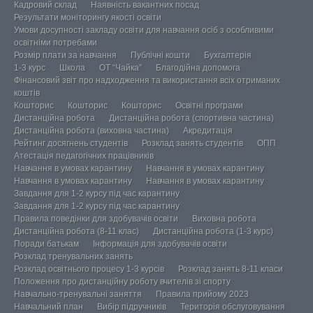
Кадровий склад
Наявність вакантних посад
Результати моніторингу якості освіти
Умови досупності закладу освіти для навчання осіб з особливими
освітніми потребами
Розмір плати за навчання
Публічні кошти
Бухгалтерія
1-3 курс
Школа
ОТ “Чайка”
Благодійна допомога
Фінансовий звіт про надходження та використання всіх отриманих
коштів
Кошторис
Кошторис
Кошторис
Освітні програми
Дистанційна робота
Дистанційна робота (спортивна частина)
Дистанційна робота (виховна частина)
Акредитація
Рейтинг досягнень студентів
Розклад занять студентів
ОПП
Атестація педагогічних працівників
Навчання в умовах карантину
Навчання в умовах карантину
Навчання в умовах карантину
Навчання в умовах карантину
Завдання для 1-2 курсу під час карантину
Завдання для 1-2 курсу під час карантину
Правила поведінки для здобувачів освіти
Виховна робота
Дистанційна робота (8-11 клас)
Дистанційна робота (1-3 курс)
Поради батькам
Інформація для здобувачів освіти
Розклад тренувальних занять
Розклад освітнього процесу 1-3 курсів
Розклад занять 8-11 класи
Положення про дистанційну роботу вчителів зі спорту
Навчально-тренувальні заняття
Правила прийому 2023
Навчальний план
Вибір підручників
Територія обслуговування