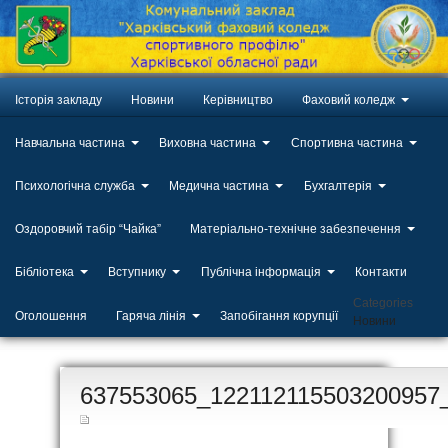
Історія закладу
Новини
Керівництво
Фаховий коледж
Навчальна частина
Виховна частина
Спортивна частина
Психологічна служба
Медична частина
Бухгалтерія
Оздоровчий табір “Чайка”
Матеріально-технічне забезпечення
Бібліотека
Вступнику
Публічна інформація
Контакти
Categories
Оголошення
Гаряча лінія
Запобігання корупції
Новини
ЛИП
637553065_122112115503200957
20