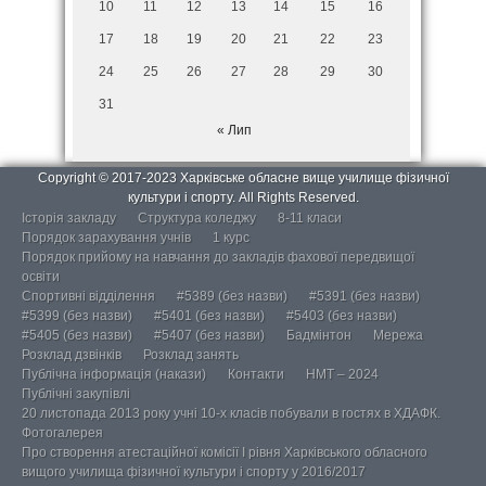
10
11
12
13
14
15
16
17
18
19
20
21
22
23
24
25
26
27
28
29
30
31
« Лип
Copyright © 2017-2023 Харківське обласне вище училище фізичної
культури і спорту. All Rights Reserved.
Історія закладу
Структура коледжу
8-11 класи
Порядок зарахування учнів
1 курс
Порядок прийому на навчання до закладів фахової передвищої
освіти
Спортивні відділення
#5389 (без назви)
#5391 (без назви)
#5399 (без назви)
#5401 (без назви)
#5403 (без назви)
#5405 (без назви)
#5407 (без назви)
Бадмінтон
Мережа
Розклад дзвінків
Розклад занять
Публічна інформація (накази)
Контакти
НМТ – 2024
Публічні закупівлі
20 листопада 2013 року учні 10-х класів побували в гостях в ХДАФК.
Фотогалерея
Про створення атестаційної комісії І рівня Харківського обласного
вищого училища фізичної культури і спорту у 2016/2017