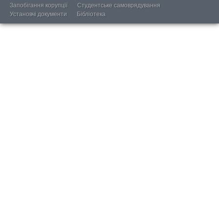
Запобігання корупції
Студентське самоврядування
Установчі документи
Бібліотека