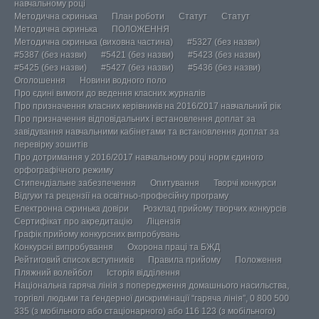
навчальному році
Методична скринька
План роботи
Статут
Статут
Методична скринька
ПОЛОЖЕННЯ
Методична скринька (виховна частина)
#5327 (без назви)
#5387 (без назви)
#5421 (без назви)
#5423 (без назви)
#5425 (без назви)
#5427 (без назви)
#5436 (без назви)
Оголошення
Новини водного поло
Про єдині вимоги до ведення класних журналів
Про призначення класних керівників на 2016/2017 навчальний рік
Про призначення відповідальних і встановлення доплат за
завідування навчальними кабінетами та встановлення доплат за
перевірку зошитів
Про дотримання у 2016/2017 навчальному році норм єдиного
орфографічного режиму
Стипендіальне забезпечення
Опитування
Творчі конкурси
Відгуки та рецензії на освітньо-професійну програму
Електронна скринька довіри
Розклад прийому творчих конкурсів
Сертифікат про акредитацію
Ліцензія
Графік прийому конкурсних випробувань
Конкурсні випробування
Охорона праці та БЖД
Рейтиговий список вступників
Правила прийому
Положення
Пляжний волейбол
Історія відділення
Національна гаряча лінія з попередження домашнього насильства,
торгівлі людьми та ґендерної дискримінації “гаряча лінія”, 0 800 500
335 (з мобільного або стаціонарного) або 116 123 (з мобільного)