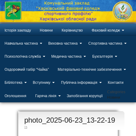
Історія закладу
Новини
Керівництво
Фаховий коледж
Навчальна частина
Виховна частина
Спортивна частина
Психологічна служба
Медична частина
Бухгалтерія
Оздоровчий табір “Чайка”
Матеріально-технічне забезпечення
Бібліотека
Вступнику
Публічна інформація
Контакти
Categories
Оголошення
Гаряча лінія
Запобігання корупції
Новини
ЛИП
photo_2025-06-23_13-22-19
20