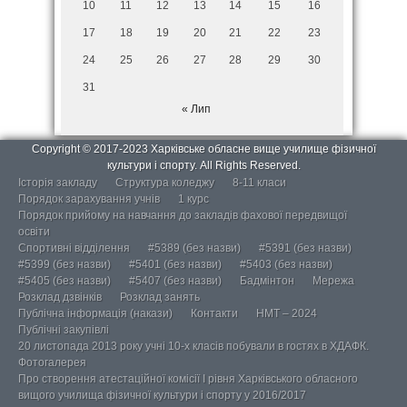
10
11
12
13
14
15
16
17
18
19
20
21
22
23
24
25
26
27
28
29
30
31
« Лип
Copyright © 2017-2023 Харківське обласне вище училище фізичної
культури і спорту. All Rights Reserved.
Історія закладу
Структура коледжу
8-11 класи
Порядок зарахування учнів
1 курс
Порядок прийому на навчання до закладів фахової передвищої
освіти
Спортивні відділення
#5389 (без назви)
#5391 (без назви)
#5399 (без назви)
#5401 (без назви)
#5403 (без назви)
#5405 (без назви)
#5407 (без назви)
Бадмінтон
Мережа
Розклад дзвінків
Розклад занять
Публічна інформація (накази)
Контакти
НМТ – 2024
Публічні закупівлі
20 листопада 2013 року учні 10-х класів побували в гостях в ХДАФК.
Фотогалерея
Про створення атестаційної комісії І рівня Харківського обласного
вищого училища фізичної культури і спорту у 2016/2017