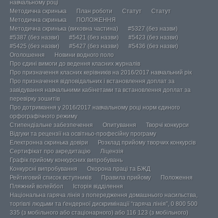
навчальному році
Методична скринька
План роботи
Статут
Статут
Методична скринька
ПОЛОЖЕННЯ
Методична скринька (виховна частина)
#5327 (без назви)
#5387 (без назви)
#5421 (без назви)
#5423 (без назви)
#5425 (без назви)
#5427 (без назви)
#5436 (без назви)
Оголошення
Новини водного поло
Про єдині вимоги до ведення класних журналів
Про призначення класних керівників на 2016/2017 навчальний рік
Про призначення відповідальних і встановлення доплат за
завідування навчальними кабінетами та встановлення доплат за
перевірку зошитів
Про дотримання у 2016/2017 навчальному році норм єдиного
орфографічного режиму
Стипендіальне забезпечення
Опитування
Творчі конкурси
Відгуки та рецензії на освітньо-професійну програму
Електронна скринька довіри
Розклад прийому творчих конкурсів
Сертифікат про акредитацію
Ліцензія
Графік прийому конкурсних випробувань
Конкурсні випробування
Охорона праці та БЖД
Рейтиговий список вступників
Правила прийому
Положення
Пляжний волейбол
Історія відділення
Національна гаряча лінія з попередження домашнього насильства,
торгівлі людьми та ґендерної дискримінації “гаряча лінія”, 0 800 500
335 (з мобільного або стаціонарного) або 116 123 (з мобільного)