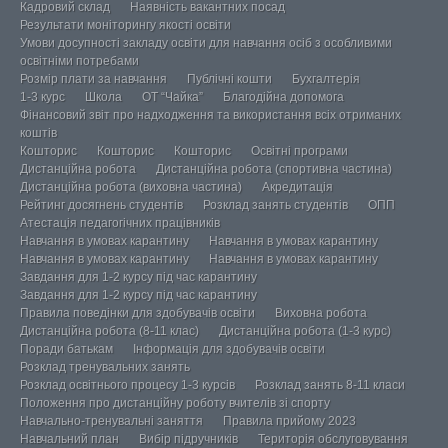
Кадровий склад
Наявність вакантних посад
Результати моніторингу якості освіти
Умови досупності закладу освіти для навчання осіб з особливими
освітніми потребами
Розмір плати за навчання
Публічні кошти
Бухгалтерія
1-3 курс
Школа
ОТ “Чайка”
Благодійна допомога
Фінансовий звіт про надходження та використання всіх отриманих
коштів
Кошторис
Кошторис
Кошторис
Освітні програми
Дистанційна робота
Дистанційна робота (спортивна частина)
Дистанційна робота (виховна частина)
Акредитація
Рейтинг досягнень студентів
Розклад занять студентів
ОПП
Атестація педагогічних працівників
Навчання в умовах карантину
Навчання в умовах карантину
Навчання в умовах карантину
Навчання в умовах карантину
Завдання для 1-2 курсу під час карантину
Завдання для 1-2 курсу під час карантину
Правила поведінки для здобувачів освіти
Виховна робота
Дистанційна робота (8-11 клас)
Дистанційна робота (1-3 курс)
Поради батькам
Інформація для здобувачів освіти
Розклад тренувальних занять
Розклад освітнього процесу 1-3 курсів
Розклад занять 8-11 класи
Положення про дистанційну роботу вчителів зі спорту
Навчально-тренувальні заняття
Правила прийому 2023
Навчальний план
Вибір підручників
Територія обслуговування