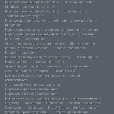
Результати моніторингу якості освіти
Публічна інформація
Річний звіт про діяльність закладу
Результати моніторингу якості освіти
Штатний розпис
Територія обслуговування
План заходів, спрямований на запобігання та протидію булінгу
(цькуванню)
Порядок подання та розгляд заяв про випадки булінгу (цькування)
Порядок реагування на доведенні випадки булінгу (цькування)
Кошторис
Обережно! Кір.
Ліцензія (повна загальна середня освіта)
Щорічні конкурси
Кращий спортсмен 2025 року
Краще відділення року
Кращий тренер року
Концепція закладу освіти, стратегія розвитку
Освітній процес
Навчальний план
Забезпечення ОПП
Академічна доброчесність
Результати самооцінювання
Освітньо-професійні програми
Циклові комісії
Циклова комісія дисциплін, які формують спеціальні
компетентності
Стандарт 017 Фізична культура і спорт
Нормативно-правове забезпечення
Нормативно-правове забезпечення
Циклова комісія дисциплін, які формують загальні компетентності
Студенту
Про коледж
Інформація
Електронна бібліотека
Опитування
Співпраця
Музей “Історія олімпійського руху”
Каталог вибіркових дисциплін
Патріотичне виховання