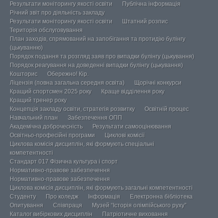
Результати моніторингу якості освіти
Публічна інформація
Річний звіт про діяльність закладу
Результати моніторингу якості освіти
Штатний розпис
Територія обслуговування
План заходів, спрямований на запобігання та протидію булінгу
(цькуванню)
Порядок подання та розгляд заяв про випадки булінгу (цькування)
Порядок реагування на доведенні випадки булінгу (цькування)
Кошторис
Обережно! Кір.
Ліцензія (повна загальна середня освіта)
Щорічні конкурси
Кращий спортсмен 2025 року
Краще відділення року
Кращий тренер року
Концепція закладу освіти, стратегія розвитку
Освітній процес
Навчальний план
Забезпечення ОПП
Академічна доброчесність
Результати самооцінювання
Освітньо-професійні програми
Циклові комісії
Циклова комісія дисциплін, які формують спеціальні
компетентності
Стандарт 017 Фізична культура і спорт
Нормативно-правове забезпечення
Нормативно-правове забезпечення
Циклова комісія дисциплін, які формують загальні компетентності
Студенту
Про коледж
Інформація
Електронна бібліотека
Опитування
Співпраця
Музей “Історія олімпійського руху”
Каталог вибіркових дисциплін
Патріотичне виховання