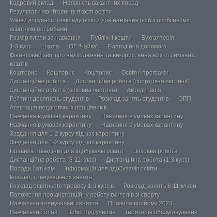
Кадровий склад
Наявність вакантних посад
Результати моніторингу якості освіти
Умови досупності закладу освіти для навчання осіб з особливими
освітніми потребами
Розмір плати за навчання
Публічні кошти
Бухгалтерія
1-3 курс
Школа
ОТ “Чайка”
Благодійна допомога
Фінансовий звіт про надходження та використання всіх отриманих
коштів
Кошторис
Кошторис
Кошторис
Освітні програми
Дистанційна робота
Дистанційна робота (спортивна частина)
Дистанційна робота (виховна частина)
Акредитація
Рейтинг досягнень студентів
Розклад занять студентів
ОПП
Атестація педагогічних працівників
Навчання в умовах карантину
Навчання в умовах карантину
Навчання в умовах карантину
Навчання в умовах карантину
Завдання для 1-2 курсу під час карантину
Завдання для 1-2 курсу під час карантину
Правила поведінки для здобувачів освіти
Виховна робота
Дистанційна робота (8-11 клас)
Дистанційна робота (1-3 курс)
Поради батькам
Інформація для здобувачів освіти
Розклад тренувальних занять
Розклад освітнього процесу 1-3 курсів
Розклад занять 8-11 класи
Положення про дистанційну роботу вчителів зі спорту
Навчально-тренувальні заняття
Правила прийому 2023
Навчальний план
Вибір підручників
Територія обслуговування