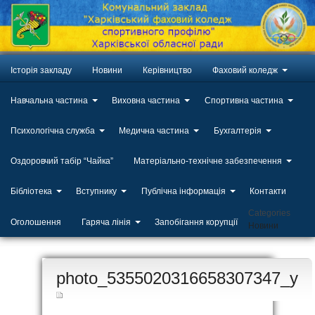
Історія закладу
Новини
Керівництво
Фаховий коледж
Навчальна частина
Виховна частина
Спортивна частина
Психологічна служба
Медична частина
Бухгалтерія
Оздоровчий табір “Чайка”
Матеріально-технічне забезпечення
Бібліотека
Вступнику
Публічна інформація
Контакти
Categories
Оголошення
Гаряча лінія
Запобігання корупції
Новини
ЛИП
photo_5355020316658307347_y
20