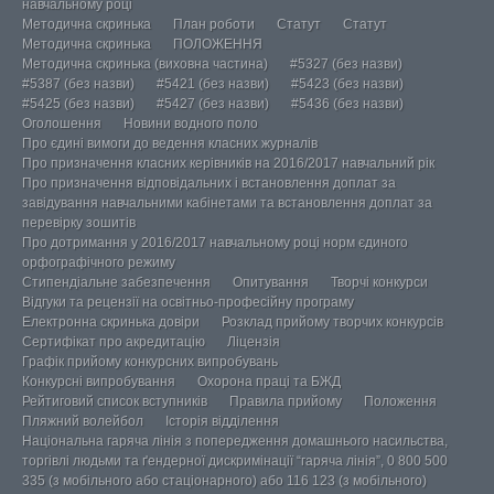
навчальному році
Методична скринька
План роботи
Статут
Статут
Методична скринька
ПОЛОЖЕННЯ
Методична скринька (виховна частина)
#5327 (без назви)
#5387 (без назви)
#5421 (без назви)
#5423 (без назви)
#5425 (без назви)
#5427 (без назви)
#5436 (без назви)
Оголошення
Новини водного поло
Про єдині вимоги до ведення класних журналів
Про призначення класних керівників на 2016/2017 навчальний рік
Про призначення відповідальних і встановлення доплат за
завідування навчальними кабінетами та встановлення доплат за
перевірку зошитів
Про дотримання у 2016/2017 навчальному році норм єдиного
орфографічного режиму
Стипендіальне забезпечення
Опитування
Творчі конкурси
Відгуки та рецензії на освітньо-професійну програму
Електронна скринька довіри
Розклад прийому творчих конкурсів
Сертифікат про акредитацію
Ліцензія
Графік прийому конкурсних випробувань
Конкурсні випробування
Охорона праці та БЖД
Рейтиговий список вступників
Правила прийому
Положення
Пляжний волейбол
Історія відділення
Національна гаряча лінія з попередження домашнього насильства,
торгівлі людьми та ґендерної дискримінації “гаряча лінія”, 0 800 500
335 (з мобільного або стаціонарного) або 116 123 (з мобільного)