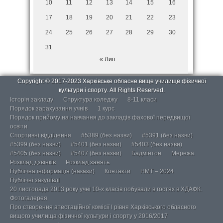
10
11
12
13
14
15
16
17
18
19
20
21
22
23
24
25
26
27
28
29
30
31
« Лип
Copyright © 2017-2023 Харківське обласне вище училище фізичної
культури і спорту. All Rights Reserved.
Історія закладу
Структура коледжу
8-11 класи
Порядок зарахування учнів
1 курс
Порядок прийому на навчання до закладів фахової передвищої
освіти
Спортивні відділення
#5389 (без назви)
#5391 (без назви)
#5399 (без назви)
#5401 (без назви)
#5403 (без назви)
#5405 (без назви)
#5407 (без назви)
Бадмінтон
Мережа
Розклад дзвінків
Розклад занять
Публічна інформація (накази)
Контакти
НМТ – 2024
Публічні закупівлі
20 листопада 2013 року учні 10-х класів побували в гостях в ХДАФК.
Фотогалерея
Про створення атестаційної комісії І рівня Харківського обласного
вищого училища фізичної культури і спорту у 2016/2017