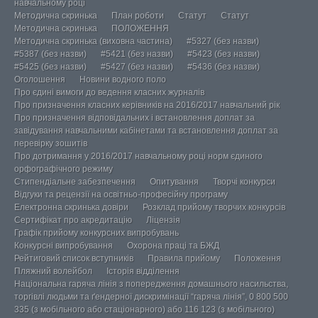
навчальному році
Методична скринька
План роботи
Статут
Статут
Методична скринька
ПОЛОЖЕННЯ
Методична скринька (виховна частина)
#5327 (без назви)
#5387 (без назви)
#5421 (без назви)
#5423 (без назви)
#5425 (без назви)
#5427 (без назви)
#5436 (без назви)
Оголошення
Новини водного поло
Про єдині вимоги до ведення класних журналів
Про призначення класних керівників на 2016/2017 навчальний рік
Про призначення відповідальних і встановлення доплат за
завідування навчальними кабінетами та встановлення доплат за
перевірку зошитів
Про дотримання у 2016/2017 навчальному році норм єдиного
орфографічного режиму
Стипендіальне забезпечення
Опитування
Творчі конкурси
Відгуки та рецензії на освітньо-професійну програму
Електронна скринька довіри
Розклад прийому творчих конкурсів
Сертифікат про акредитацію
Ліцензія
Графік прийому конкурсних випробувань
Конкурсні випробування
Охорона праці та БЖД
Рейтиговий список вступників
Правила прийому
Положення
Пляжний волейбол
Історія відділення
Національна гаряча лінія з попередження домашнього насильства,
торгівлі людьми та ґендерної дискримінації “гаряча лінія”, 0 800 500
335 (з мобільного або стаціонарного) або 116 123 (з мобільного)