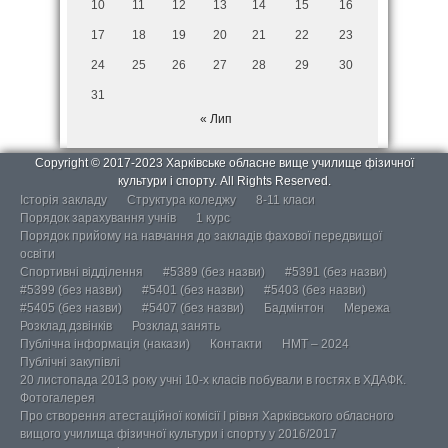
10
11
12
13
14
15
16
17
18
19
20
21
22
23
24
25
26
27
28
29
30
31
« Лип
Copyright © 2017-2023 Харківське обласне вище училище фізичної
культури і спорту. All Rights Reserved.
Історія закладу
Структура коледжу
8-11 класи
Порядок зарахування учнів
1 курс
Порядок прийому на навчання до закладів фахової передвищої
освіти
Спортивні відділення
#5389 (без назви)
#5391 (без назви)
#5399 (без назви)
#5401 (без назви)
#5403 (без назви)
#5405 (без назви)
#5407 (без назви)
Бадмінтон
Мережа
Розклад дзвінків
Розклад занять
Публічна інформація (накази)
Контакти
НМТ – 2024
Публічні закупівлі
20 листопада 2013 року учні 10-х класів побували в гостях в ХДАФК.
Фотогалерея
Про створення атестаційної комісії І рівня Харківського обласного
вищого училища фізичної культури і спорту у 2016/2017