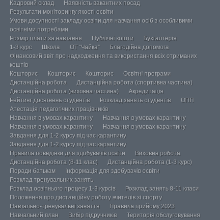
Кадровий склад
Наявність вакантних посад
Результати моніторингу якості освіти
Умови досупності закладу освіти для навчання осіб з особливими
освітніми потребами
Розмір плати за навчання
Публічні кошти
Бухгалтерія
1-3 курс
Школа
ОТ “Чайка”
Благодійна допомога
Фінансовий звіт про надходження та використання всіх отриманих
коштів
Кошторис
Кошторис
Кошторис
Освітні програми
Дистанційна робота
Дистанційна робота (спортивна частина)
Дистанційна робота (виховна частина)
Акредитація
Рейтинг досягнень студентів
Розклад занять студентів
ОПП
Атестація педагогічних працівників
Навчання в умовах карантину
Навчання в умовах карантину
Навчання в умовах карантину
Навчання в умовах карантину
Завдання для 1-2 курсу під час карантину
Завдання для 1-2 курсу під час карантину
Правила поведінки для здобувачів освіти
Виховна робота
Дистанційна робота (8-11 клас)
Дистанційна робота (1-3 курс)
Поради батькам
Інформація для здобувачів освіти
Розклад тренувальних занять
Розклад освітнього процесу 1-3 курсів
Розклад занять 8-11 класи
Положення про дистанційну роботу вчителів зі спорту
Навчально-тренувальні заняття
Правила прийому 2023
Навчальний план
Вибір підручників
Територія обслуговування