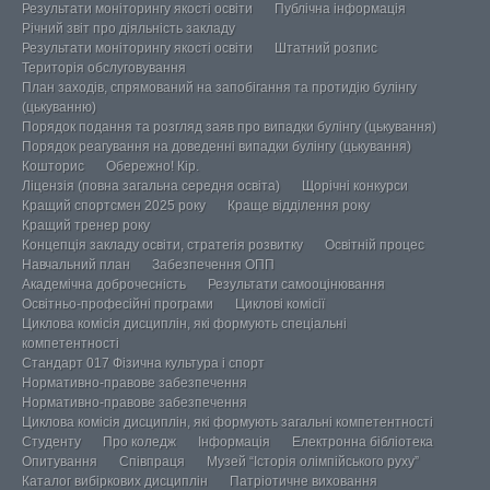
Результати моніторингу якості освіти
Публічна інформація
Річний звіт про діяльність закладу
Результати моніторингу якості освіти
Штатний розпис
Територія обслуговування
План заходів, спрямований на запобігання та протидію булінгу
(цькуванню)
Порядок подання та розгляд заяв про випадки булінгу (цькування)
Порядок реагування на доведенні випадки булінгу (цькування)
Кошторис
Обережно! Кір.
Ліцензія (повна загальна середня освіта)
Щорічні конкурси
Кращий спортсмен 2025 року
Краще відділення року
Кращий тренер року
Концепція закладу освіти, стратегія розвитку
Освітній процес
Навчальний план
Забезпечення ОПП
Академічна доброчесність
Результати самооцінювання
Освітньо-професійні програми
Циклові комісії
Циклова комісія дисциплін, які формують спеціальні
компетентності
Стандарт 017 Фізична культура і спорт
Нормативно-правове забезпечення
Нормативно-правове забезпечення
Циклова комісія дисциплін, які формують загальні компетентності
Студенту
Про коледж
Інформація
Електронна бібліотека
Опитування
Співпраця
Музей “Історія олімпійського руху”
Каталог вибіркових дисциплін
Патріотичне виховання