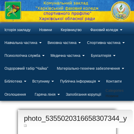
Історія закладу
Новини
Керівництво
Фаховий коледж
Навчальна частина
Виховна частина
Спортивна частина
Психологічна служба
Медична частина
Бухгалтерія
Оздоровчий табір “Чайка”
Матеріально-технічне забезпечення
Бібліотека
Вступнику
Публічна інформація
Контакти
Categories
Оголошення
Гаряча лінія
Запобігання корупції
Новини
ЛИП
photo_5355020316658307344_y
20