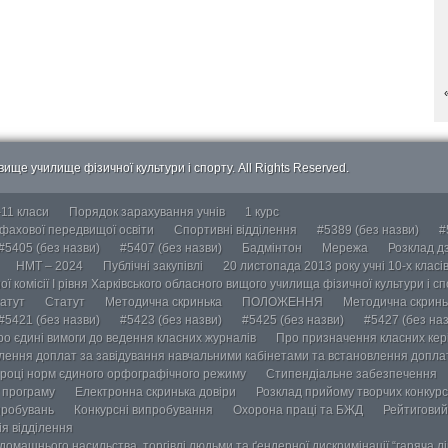
ище училище фізичної культури і спорту. All Rights Reserved.
-11 класи
Порядок зарахування учнів
1 курс
 фахової передвищої освіти
Спортивні відділення
#5389 (без назви)
#
#5405 (без назви)
#5407 (без назви)
Бадмінтон
Мережа
Розклад дз
НМТ – 2024
Публічні закупівлі
20 листопада 2013 року учні 10-х класі
ї комісії І рівня Харківського обласного вищого училища фізичної культури і с
атут
Статут
Методична скринька
ПОЛОЖЕННЯ
Методична скринь
#5421 (без назви)
#5423 (без назви)
#5425 (без назви)
#5427 (без наз
ро єдині вимоги до ведення класних журналів
Про призначення класних кері
лення доплат за завідування навчальними кабінетами та встановлення доплат
році норм єдиного орфографічного режиму
Стипендіальне забезпечення
у програму
Електронна скринька довіри
Розклад прийому творчих конкурс
пробувань
Конкурсні випробування
Охорона праці та БЖД
Рейтиговий
ія відділення
омашнього насильства, торгівлі людьми та ґендерної дискримінації “гаряча лін