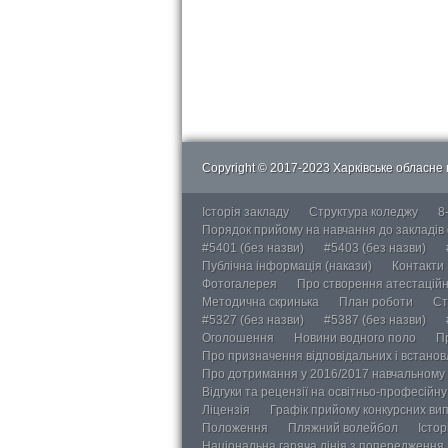
Copyright © 2017-2023 Харківське обласне в
Історія закладу
Структура коледжу
8
Порядок прийому на навчання до закладів
#5401 (без назви)
#5403 (без назви)
Публічна інформація (накази)
Контакти
Фотогалерея
Про створення атестаційно
Методична скринька
План роботи
Ст
#5327 (без назви)
#5387 (без назви)
Оголошення
Новини водного поло
П
Про призначення відповідальних і встанов
Про дотримання у 2016/2017 навчальному 
Відгуки та рецензії на освітньо-професійн
Ліцензія
Графік прийому конкурсних ви
Положення
Пляжний волейбол
Істор
Національна гаряча лінія з попередження д