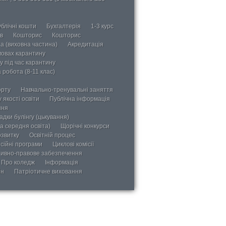
блічні кошти
Бухгалтерія
1-3 курс
в
Кошторис
Кошторис
а (виховна частина)
Акредитація
мовах карантину
у під час карантину
 робота (8-11 клас)
орту
Навчально-тренувальні заняття
 якості освіти
Публічна інформація
ння
дки булінгу (цькування)
а середня освіта)
Щорічні конкурси
озвитку
Освітній процес
сійні програми
Циклові комісії
ивно-правове забезпечення
Про коледж
Інформація
ін
Патріотичне виховання