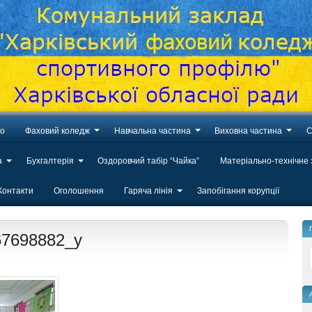
во
Фаховий коледж
Навчальна частина
Виховна частина
С
а
Бухгалтерія
Оздоровчий табір “Чайка”
Матеріально-технічне
Контакти
Оголошення
Гаряча лінія
Запобігання корупції
67698882_y