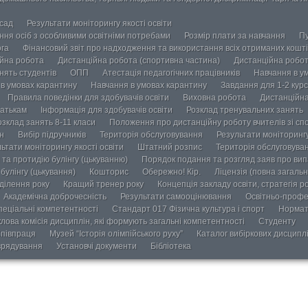
осад
Результати моніторингу якості освіти
ання осіб з особливими освітніми потребами
Розмір плати за навчання
Пу
ога
Фінансовий звіт про надходження та використання всіх отриманих кошті
йна робота
Дистанційна робота (спортивна частина)
Дистанційна робот
нять студентів
ОПП
Атестація педагогічних працівників
Навчання в у
в умовах карантину
Навчання в умовах карантину
Завдання для 1-2 курс
Правила поведінки для здобувачів освіти
Виховна робота
Дистанційна
атькам
Інформація для здобувачів освіти
Розклад тренувальних занять
озклад занять 8-11 класи
Положення про дистанційну роботу вчителів зі сп
н
Вибір підручників
Територія обслуговування
Результати моніторингу
ьтати моніторингу якості освіти
Штатний розпис
Територія обслуговува
та протидію булінгу (цькуванню)
Порядок подання та розгляд заяв про випа
булінгу (цькування)
Кошторис
Обережно! Кір.
Ліцензія (повна загальн
ділення року
Кращий тренер року
Концепція закладу освіти, стратегія р
Академічна доброчесність
Результати самооцінювання
Освітньо-профе
пеціальні компетентності
Стандарт 017 Фізична культура і спорт
Нормат
лова комісія дисциплін, які формують загальні компетентності
Студенту
півпраця
Музей “Історія олімпійського руху”
Каталог вибіркових дисципл
врядування
Установчі документи
Бібліотека