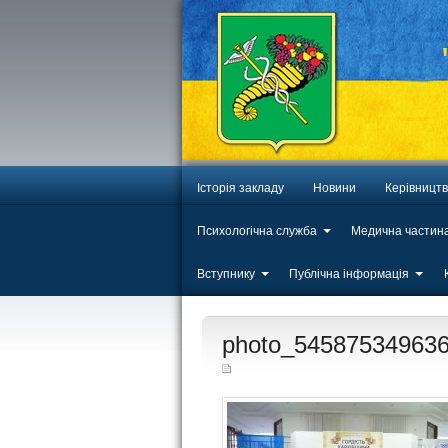
Історія закладу
Новини
Керівницт
Психологічна служба
Медична частин
Вступнику
Публічна інформація
ЛИП
photo_54587534963
20