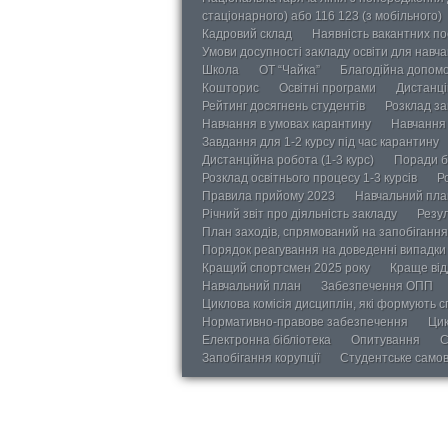
стаціонарного) або 116 123 (з мобільного)
Кадровий склад
Наявність вакантних п
Умови досупності закладу освіти для навч
Школа
ОТ “Чайка”
Благодійна допом
Кошторис
Освітні програми
Дистанці
Рейтинг досягнень студентів
Розклад за
Навчання в умовах карантину
Навчання 
Завдання для 1-2 курсу під час карантину
Дистанційна робота (1-3 курс)
Поради б
Розклад освітнього процесу 1-3 курсів
Р
Правила прийому 2023
Навчальний пла
Річний звіт про діяльність закладу
Резул
План заходів, спрямований на запобігання 
Порядок реагування на доведенні випадки 
Кращий спортсмен 2025 року
Краще від
Навчальний план
Забезпечення ОПП
Циклова комісія дисциплін, які формують с
Нормативно-правове забезпечення
Цик
Електронна бібліотека
Опитування
С
Запобігання корупції
Студентське само