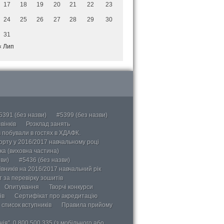
17
18
19
20
21
22
23
24
25
26
27
28
29
30
31
« Лип
5391 (без назви)
#5399 (без назви)
вінків
Розклад занять
в побували в гостях в ХДАФК.
порту у 2016/2017 навчальному році
ка (виховна частина)
ви)
#5436 (без назви)
вників на 2016/2017 навчальний рік
 за перевірку зошитів
Опитування
Творчі конкурси
ів
Сертифікат про акредитацію
 список вступників
Правила прийому
ія”, 0 800 500 335 (з мобільного або