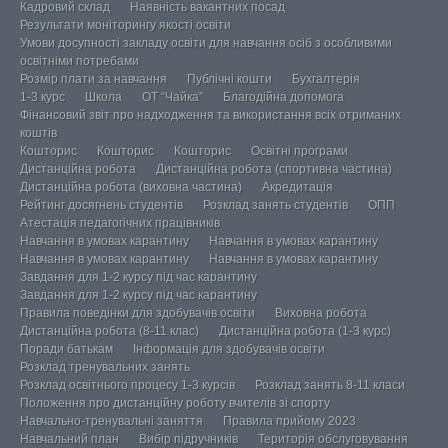
Кадровий склад
Наявність вакантних посад
Результати моніторингу якості освіти
Умови досупності закладу освіти для навчання осіб з особливими
освітніми потребами
Розмір плати за навчання
Публічні кошти
Бухгалтерія
1-3 курс
Школа
ОТ “Чайка”
Благодійна допомога
Фінансовий звіт про надходження та використання всіх отриманих
коштів
Кошторис
Кошторис
Кошторис
Освітні програми
Дистанційна робота
Дистанційна робота (спортивна частина)
Дистанційна робота (виховна частина)
Акредитація
Рейтинг досягнень студентів
Розклад занять студентів
ОПП
Атестація педагогічних працівників
Навчання в умовах карантину
Навчання в умовах карантину
Навчання в умовах карантину
Навчання в умовах карантину
Завдання для 1-2 курсу під час карантину
Завдання для 1-2 курсу під час карантину
Правила поведінки для здобувачів освіти
Виховна робота
Дистанційна робота (8-11 клас)
Дистанційна робота (1-3 курс)
Поради батькам
Інформація для здобувачів освіти
Розклад тренувальних занять
Розклад освітнього процесу 1-3 курсів
Розклад занять 8-11 класи
Положення про дистанційну роботу вчителів зі спорту
Навчально-тренувальні заняття
Правила прийому 2023
Навчальний план
Вибір підручників
Територія обслуговування