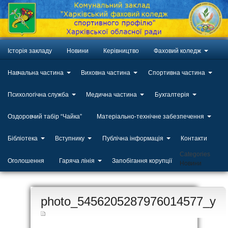
Історія закладу
Новини
Керівництво
Фаховий коледж
Навчальна частина
Виховна частина
Спортивна частина
Психологічна служба
Медична частина
Бухгалтерія
Оздоровчий табір “Чайка”
Матеріально-технічне забезпечення
Бібліотека
Вступнику
Публічна інформація
Контакти
Categories
Оголошення
Гаряча лінія
Запобігання корупції
Новини
ЛИП
photo_5456205287976014577_y
20