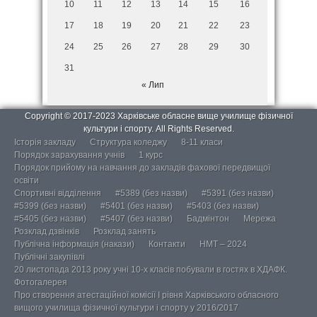
10
11
12
13
14
15
16
17
18
19
20
21
22
23
24
25
26
27
28
29
30
31
« Лип
Copyright © 2017-2023 Харківське обласне вище училище фізичної
культури і спорту. All Rights Reserved.
Історія закладу
Структура коледжу
8-11 класи
Порядок зарахування учнів
1 курс
Порядок прийому на навчання до закладів фахової передвищої
освіти
Спортивні відділення
#5389 (без назви)
#5391 (без назви)
#5399 (без назви)
#5401 (без назви)
#5403 (без назви)
#5405 (без назви)
#5407 (без назви)
Бадмінтон
Мережа
Розклад дзвінків
Розклад занять
Публічна інформація (накази)
Контакти
НМТ – 2024
Публічні закупівлі
20 листопада 2013 року учні 10-х класів побували в гостях в ХДАФК.
Фотогалерея
Про створення атестаційної комісії І рівня Харківського обласного
вищого училища фізичної культури і спорту у 2016/2017