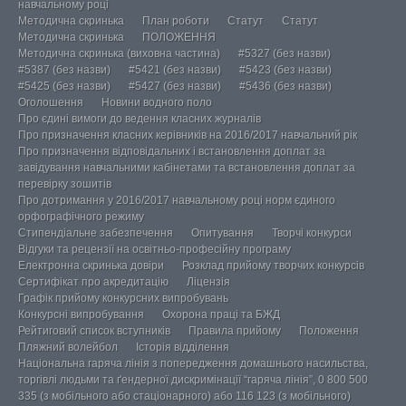
навчальному році
Методична скринька
План роботи
Статут
Статут
Методична скринька
ПОЛОЖЕННЯ
Методична скринька (виховна частина)
#5327 (без назви)
#5387 (без назви)
#5421 (без назви)
#5423 (без назви)
#5425 (без назви)
#5427 (без назви)
#5436 (без назви)
Оголошення
Новини водного поло
Про єдині вимоги до ведення класних журналів
Про призначення класних керівників на 2016/2017 навчальний рік
Про призначення відповідальних і встановлення доплат за
завідування навчальними кабінетами та встановлення доплат за
перевірку зошитів
Про дотримання у 2016/2017 навчальному році норм єдиного
орфографічного режиму
Стипендіальне забезпечення
Опитування
Творчі конкурси
Відгуки та рецензії на освітньо-професійну програму
Електронна скринька довіри
Розклад прийому творчих конкурсів
Сертифікат про акредитацію
Ліцензія
Графік прийому конкурсних випробувань
Конкурсні випробування
Охорона праці та БЖД
Рейтиговий список вступників
Правила прийому
Положення
Пляжний волейбол
Історія відділення
Національна гаряча лінія з попередження домашнього насильства,
торгівлі людьми та ґендерної дискримінації “гаряча лінія”, 0 800 500
335 (з мобільного або стаціонарного) або 116 123 (з мобільного)