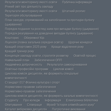
Результати моніторингу якості освіти
Публічна інформація
Річний звіт про діяльність закладу
Результати моніторингу якості освіти
Штатний розпис
Територія обслуговування
План заходів, спрямований на запобігання та протидію булінгу
(цькуванню)
Порядок подання та розгляд заяв про випадки булінгу (цькування)
Порядок реагування на доведенні випадки булінгу (цькування)
Кошторис
Обережно! Кір.
Ліцензія (повна загальна середня освіта)
Щорічні конкурси
Кращий спортсмен 2025 року
Краще відділення року
Кращий тренер року
Концепція закладу освіти, стратегія розвитку
Освітній процес
Навчальний план
Забезпечення ОПП
Академічна доброчесність
Результати самооцінювання
Освітньо-професійні програми
Циклові комісії
Циклова комісія дисциплін, які формують спеціальні
компетентності
Стандарт 017 Фізична культура і спорт
Нормативно-правове забезпечення
Нормативно-правове забезпечення
Циклова комісія дисциплін, які формують загальні компетентності
Студенту
Про коледж
Інформація
Електронна бібліотека
Опитування
Співпраця
Музей “Історія олімпійського руху”
Каталог вибіркових дисциплін
Патріотичне виховання