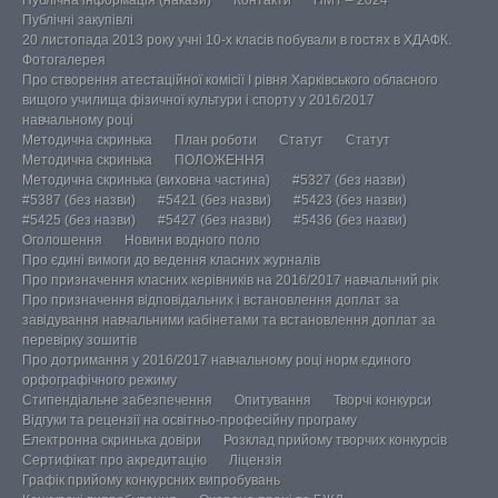
Публічна інформація (накази)
Контакти
НМТ – 2024
Публічні закупівлі
20 листопада 2013 року учні 10-х класів побували в гостях в ХДАФК.
Фотогалерея
Про створення атестаційної комісії І рівня Харківського обласного
вищого училища фізичної культури і спорту у 2016/2017
навчальному році
Методична скринька
План роботи
Статут
Статут
Методична скринька
ПОЛОЖЕННЯ
Методична скринька (виховна частина)
#5327 (без назви)
#5387 (без назви)
#5421 (без назви)
#5423 (без назви)
#5425 (без назви)
#5427 (без назви)
#5436 (без назви)
Оголошення
Новини водного поло
Про єдині вимоги до ведення класних журналів
Про призначення класних керівників на 2016/2017 навчальний рік
Про призначення відповідальних і встановлення доплат за
завідування навчальними кабінетами та встановлення доплат за
перевірку зошитів
Про дотримання у 2016/2017 навчальному році норм єдиного
орфографічного режиму
Стипендіальне забезпечення
Опитування
Творчі конкурси
Відгуки та рецензії на освітньо-професійну програму
Електронна скринька довіри
Розклад прийому творчих конкурсів
Сертифікат про акредитацію
Ліцензія
Графік прийому конкурсних випробувань