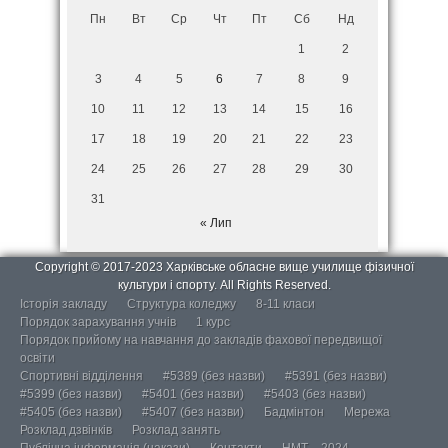
Пн
Вт
Ср
Чт
Пт
Сб
Нд
1
2
3
4
5
6
7
8
9
10
11
12
13
14
15
16
17
18
19
20
21
22
23
24
25
26
27
28
29
30
31
« Лип
Copyright © 2017-2023 Харківське обласне вище училище фізичної
культури і спорту. All Rights Reserved.
Історія закладу
Структура коледжу
8-11 класи
Порядок зарахування учнів
1 курс
Порядок прийому на навчання до закладів фахової передвищої
освіти
Спортивні відділення
#5389 (без назви)
#5391 (без назви)
#5399 (без назви)
#5401 (без назви)
#5403 (без назви)
#5405 (без назви)
#5407 (без назви)
Бадмінтон
Мережа
Розклад дзвінків
Розклад занять