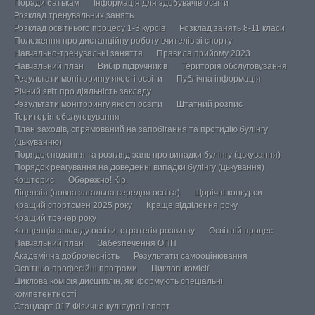
Поради батькам
Інформація для здобувачів освіти
Розклад тренувальних занять
Розклад освітнього процесу 1-3 курсів
Розклад занять 8-11 класи
Положення про дистанційну роботу вчителів зі спорту
Навчально-тренувальні заняття
Правила прийому 2023
Навчальний план
Вибір підручників
Територія обслуговування
Результати моніторингу якості освіти
Публічна інформація
Річний звіт про діяльність закладу
Результати моніторингу якості освіти
Штатний розпис
Територія обслуговування
План заходів, спрямований на запобігання та протидію булінгу
(цькуванню)
Порядок подання та розгляд заяв про випадки булінгу (цькування)
Порядок реагування на доведенні випадки булінгу (цькування)
Кошторис
Обережно! Кір.
Ліцензія (повна загальна середня освіта)
Щорічні конкурси
Кращий спортсмен 2025 року
Краще відділення року
Кращий тренер року
Концепція закладу освіти, стратегія розвитку
Освітній процес
Навчальний план
Забезпечення ОПП
Академічна доброчесність
Результати самооцінювання
Освітньо-професійні програми
Циклові комісії
Циклова комісія дисциплін, які формують спеціальні
компетентності
Стандарт 017 Фізична культура і спорт