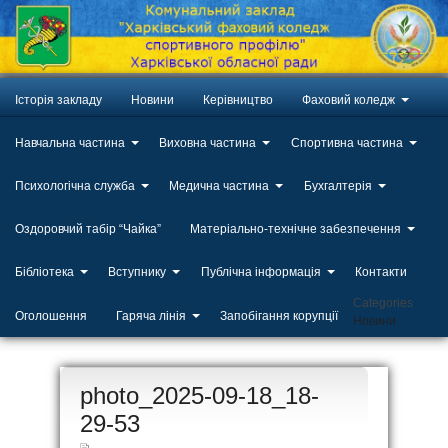
Історія закладу
Новини
Керівництво
Фаховий коледж
Навчальна частина
Виховна частина
Спортивна частина
Психологічна служба
Медична частина
Бухгалтерія
Оздоровчий табір “Чайка”
Матеріально-технічне забезпечення
Бібліотека
Вступнику
Публічна інформація
Контакти
Categories
Оголошення
Гаряча лінія
Запобігання корупції
Новини
ЛИП
photo_2025-09-18_18-
20
29-53