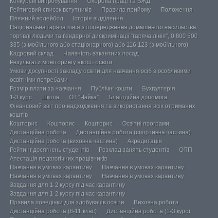
Конкурсні випробування
Охорона праці та БЖД
Рейтиговий список вступників
Правила прийому
Положення
Пляжний волейбол
Історія відділення
Національна гаряча лінія з попередження домашнього насильства,
торгівлі людьми та ґендерної дискримінації “гаряча лінія”, 0 800 500
335 (з мобільного або стаціонарного) або 116 123 (з мобільного)
Кадровий склад
Наявність вакантних посад
Результати моніторингу якості освіти
Умови досупності закладу освіти для навчання осіб з особливими
освітніми потребами
Розмір плати за навчання
Публічні кошти
Бухгалтерія
1-3 курс
Школа
ОТ “Чайка”
Благодійна допомога
Фінансовий звіт про надходження та використання всіх отриманих
коштів
Кошторис
Кошторис
Кошторис
Освітні програми
Дистанційна робота
Дистанційна робота (спортивна частина)
Дистанційна робота (виховна частина)
Акредитація
Рейтинг досягнень студентів
Розклад занять студентів
ОПП
Атестація педагогічних працівників
Навчання в умовах карантину
Навчання в умовах карантину
Навчання в умовах карантину
Навчання в умовах карантину
Завдання для 1-2 курсу під час карантину
Завдання для 1-2 курсу під час карантину
Правила поведінки для здобувачів освіти
Виховна робота
Дистанційна робота (8-11 клас)
Дистанційна робота (1-3 курс)