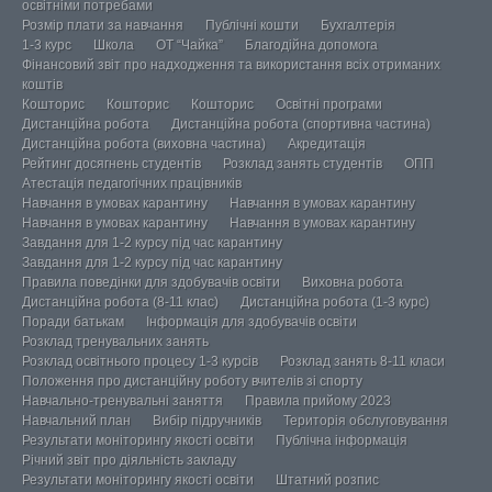
освітніми потребами
Розмір плати за навчання
Публічні кошти
Бухгалтерія
1-3 курс
Школа
ОТ “Чайка”
Благодійна допомога
Фінансовий звіт про надходження та використання всіх отриманих
коштів
Кошторис
Кошторис
Кошторис
Освітні програми
Дистанційна робота
Дистанційна робота (спортивна частина)
Дистанційна робота (виховна частина)
Акредитація
Рейтинг досягнень студентів
Розклад занять студентів
ОПП
Атестація педагогічних працівників
Навчання в умовах карантину
Навчання в умовах карантину
Навчання в умовах карантину
Навчання в умовах карантину
Завдання для 1-2 курсу під час карантину
Завдання для 1-2 курсу під час карантину
Правила поведінки для здобувачів освіти
Виховна робота
Дистанційна робота (8-11 клас)
Дистанційна робота (1-3 курс)
Поради батькам
Інформація для здобувачів освіти
Розклад тренувальних занять
Розклад освітнього процесу 1-3 курсів
Розклад занять 8-11 класи
Положення про дистанційну роботу вчителів зі спорту
Навчально-тренувальні заняття
Правила прийому 2023
Навчальний план
Вибір підручників
Територія обслуговування
Результати моніторингу якості освіти
Публічна інформація
Річний звіт про діяльність закладу
Результати моніторингу якості освіти
Штатний розпис