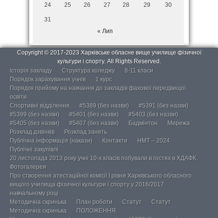
24
25
26
27
28
29
30
31
« Лип
Copyright © 2017-2023 Харківське обласне вище училище фізичної
культури і спорту. All Rights Reserved.
Історія закладу
Структура коледжу
8-11 класи
Порядок зарахування учнів
1 курс
Порядок прийому на навчання до закладів фахової передвищої
освіти
Спортивні відділення
#5389 (без назви)
#5391 (без назви)
#5399 (без назви)
#5401 (без назви)
#5403 (без назви)
#5405 (без назви)
#5407 (без назви)
Бадмінтон
Мережа
Розклад дзвінків
Розклад занять
Публічна інформація (накази)
Контакти
НМТ – 2024
Публічні закупівлі
20 листопада 2013 року учні 10-х класів побували в гостях в ХДАФК.
Фотогалерея
Про створення атестаційної комісії І рівня Харківського обласного
вищого училища фізичної культури і спорту у 2016/2017
навчальному році
Методична скринька
План роботи
Статут
Статут
Методична скринька
ПОЛОЖЕННЯ