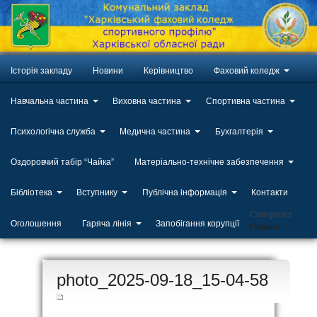
Історія закладу
Новини
Керівництво
Фаховий коледж
Навчальна частина
Виховна частина
Спортивна частина
Психологічна служба
Медична частина
Бухгалтерія
Оздоровчий табір “Чайка”
Матеріально-технічне забезпечення
Бібліотека
Вступнику
Публічна інформація
Контакти
Categories
Оголошення
Гаряча лінія
Запобігання корупції
Новини
ЛИП
photo_2025-09-18_15-04-58
20