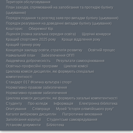
Територія обслуговування
План заходів, спрямований на запобігання та протидію булінгу
(цькуванню)
Порядок подання та розгляд заяв про випадки булінгу (цькування)
Порядок реагування на доведенні випадки булінгу (цькування)
Кошторис
Обережно! Кір.
Ліцензія (повна загальна середня освіта)
Щорічні конкурси
Кращий спортсмен 2025 року
Краще відділення року
Кращий тренер року
Концепція закладу освіти, стратегія розвитку
Освітній процес
Навчальний план
Забезпечення ОПП
Академічна доброчесність
Результати самооцінювання
Освітньо-професійні програми
Циклові комісії
Циклова комісія дисциплін, які формують спеціальні
компетентності
Стандарт 017 Фізична культура і спорт
Нормативно-правове забезпечення
Нормативно-правове забезпечення
Циклова комісія дисциплін, які формують загальні компетентності
Студенту
Про коледж
Інформація
Електронна бібліотека
Опитування
Співпраця
Музей “Історія олімпійського руху”
Каталог вибіркових дисциплін
Патріотичне виховання
Запобігання корупції
Студентське самоврядування
Установчі документи
Бібліотека