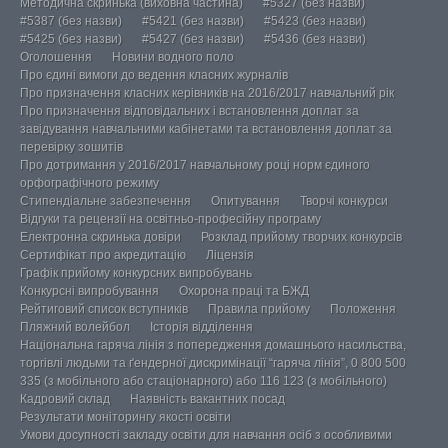
Методична скринька (виховна частина)
#5327 (без назви)
#5387 (без назви)
#5421 (без назви)
#5423 (без назви)
#5425 (без назви)
#5427 (без назви)
#5436 (без назви)
Оголошення
Новини водного поло
Про єдині вимоги до ведення класних журналів
Про призначення класних керівників на 2016/2017 навчальний рік
Про призначення відповідальних і встановлення доплат за
завідування навчальними кабінетами та встановлення доплат за
перевірку зошитів
Про дотримання у 2016/2017 навчальному році норм єдиного
орфографічного режиму
Стипендіальне забезпечення
Опитування
Творчі конкурси
Відгуки та рецензії на освітньо-професійну програму
Електронна скринька довіри
Розклад прийому творчих конкурсів
Сертифікат про акредитацію
Ліцензія
Графік прийому конкурсних випробувань
Конкурсні випробування
Охорона праці та БЖД
Рейтиговий список вступників
Правила прийому
Положення
Пляжний волейбол
Історія відділення
Національна гаряча лінія з попередження домашнього насильства,
торгівлі людьми та ґендерної дискримінації “гаряча лінія”, 0 800 500
335 (з мобільного або стаціонарного) або 116 123 (з мобільного)
Кадровий склад
Наявність вакантних посад
Результати моніторингу якості освіти
Умови досупності закладу освіти для навчання осіб з особливими