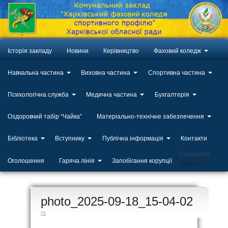
Історія закладу
Новини
Керівництво
Фаховий коледж
Навчальна частина
Виховна частина
Спортивна частина
Психологічна служба
Медична частина
Бухгалтерія
Оздоровчий табір “Чайка”
Матеріально-технічне забезпечення
Бібліотека
Вступнику
Публічна інформація
Контакти
Categories
Оголошення
Гаряча лінія
Запобігання корупції
Новини
ЛИП
photo_2025-09-18_15-04-02
20