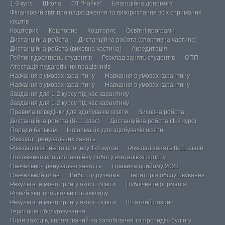
1-3 курс
Школа
ОТ “Чайка”
Благодійна допомога
Фінансовий звіт про надходження та використання всіх отриманих
коштів
Кошторис
Кошторис
Кошторис
Освітні програми
Дистанційна робота
Дистанційна робота (спортивна частина)
Дистанційна робота (виховна частина)
Акредитація
Рейтинг досягнень студентів
Розклад занять студентів
ОПП
Атестація педагогічних працівників
Навчання в умовах карантину
Навчання в умовах карантину
Навчання в умовах карантину
Навчання в умовах карантину
Завдання для 1-2 курсу під час карантину
Завдання для 1-2 курсу під час карантину
Правила поведінки для здобувачів освіти
Виховна робота
Дистанційна робота (8-11 клас)
Дистанційна робота (1-3 курс)
Поради батькам
Інформація для здобувачів освіти
Розклад тренувальних занять
Розклад освітнього процесу 1-3 курсів
Розклад занять 8-11 класи
Положення про дистанційну роботу вчителів зі спорту
Навчально-тренувальні заняття
Правила прийому 2023
Навчальний план
Вибір підручників
Територія обслуговування
Результати моніторингу якості освіти
Публічна інформація
Річний звіт про діяльність закладу
Результати моніторингу якості освіти
Штатний розпис
Територія обслуговування
План заходів, спрямований на запобігання та протидію булінгу