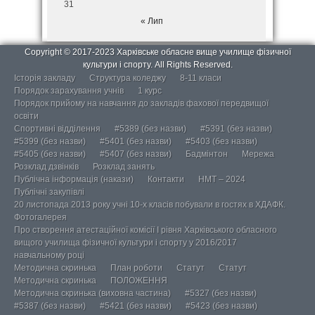
31
« Лип
Copyright © 2017-2023 Харківське обласне вище училище фізичної
культури і спорту. All Rights Reserved.
Історія закладу
Структура коледжу
8-11 класи
Порядок зарахування учнів
1 курс
Порядок прийому на навчання до закладів фахової передвищої
освіти
Спортивні відділення
#5389 (без назви)
#5391 (без назви)
#5399 (без назви)
#5401 (без назви)
#5403 (без назви)
#5405 (без назви)
#5407 (без назви)
Бадмінтон
Мережа
Розклад дзвінків
Розклад занять
Публічна інформація (накази)
Контакти
НМТ – 2024
Публічні закупівлі
20 листопада 2013 року учні 10-х класів побували в гостях в ХДАФК.
Фотогалерея
Про створення атестаційної комісії І рівня Харківського обласного
вищого училища фізичної культури і спорту у 2016/2017
навчальному році
Методична скринька
План роботи
Статут
Статут
Методична скринька
ПОЛОЖЕННЯ
Методична скринька (виховна частина)
#5327 (без назви)
#5387 (без назви)
#5421 (без назви)
#5423 (без назви)