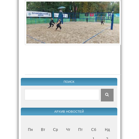
ПОИСК
АРХИВ НОВОСТЕЙ
Пн
Вт
Ср
Чт
Пт
Сб
Нд
1
2