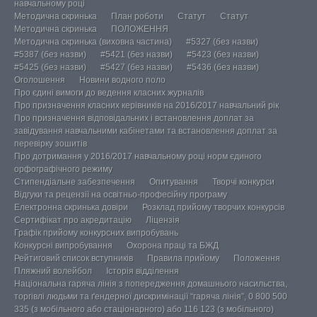
навчальному році
Методична скринька
План роботи
Статут
Статут
Методична скринька
ПОЛОЖЕННЯ
Методична скринька (виховна частина)
#5327 (без назви)
#5387 (без назви)
#5421 (без назви)
#5423 (без назви)
#5425 (без назви)
#5427 (без назви)
#5436 (без назви)
Оголошення
Новини водного поло
Про єдині вимоги до ведення класних журналів
Про призначення класних керівників на 2016/2017 навчальний рік
Про призначення відповідальних і встановлення доплат за
завідування навчальними кабінетами та встановлення доплат за
перевірку зошитів
Про дотримання у 2016/2017 навчальному році норм єдиного
орфографічного режиму
Стипендіальне забезпечення
Опитування
Творчі конкурси
Відгуки та рецензії на освітньо-професійну програму
Електронна скринька довіри
Розклад прийому творчих конкурсів
Сертифікат про акредитацію
Ліцензія
Графік прийому конкурсних випробувань
Конкурсні випробування
Охорона праці та БЖД
Рейтиговий список вступників
Правила прийому
Положення
Пляжний волейбол
Історія відділення
Національна гаряча лінія з попередження домашнього насильства,
торгівлі людьми та ґендерної дискримінації “гаряча лінія”, 0 800 500
335 (з мобільного або стаціонарного) або 116 123 (з мобільного)