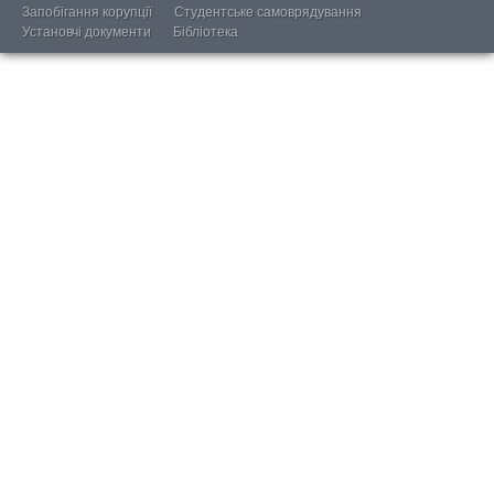
Запобігання корупції
Студентське самоврядування
Установчі документи
Бібліотека