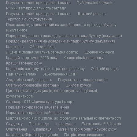
Результати моніторингу якості освіти
Публічна інформація
Річний звіт про діяльність закладу
Результати моніторингу якості освіти
Штатний розпис
Територія обслуговування
План заходів, спрямований на запобігання та протидію булінгу
(цькуванню)
Порядок подання та розгляд заяв про випадки булінгу (цькування)
Порядок реагування на доведенні випадки булінгу (цькування)
Кошторис
Обережно! Кір.
Ліцензія (повна загальна середня освіта)
Щорічні конкурси
Кращий спортсмен 2025 року
Краще відділення року
Кращий тренер року
Концепція закладу освіти, стратегія розвитку
Освітній процес
Навчальний план
Забезпечення ОПП
Академічна доброчесність
Результати самооцінювання
Освітньо-професійні програми
Циклові комісії
Циклова комісія дисциплін, які формують спеціальні
компетентності
Стандарт 017 Фізична культура і спорт
Нормативно-правове забезпечення
Нормативно-правове забезпечення
Циклова комісія дисциплін, які формують загальні компетентності
Студенту
Про коледж
Інформація
Електронна бібліотека
Опитування
Співпраця
Музей “Історія олімпійського руху”
Каталог вибіркових дисциплін
Патріотичне виховання