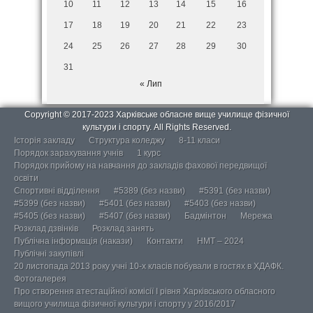
10
11
12
13
14
15
16
17
18
19
20
21
22
23
24
25
26
27
28
29
30
31
« Лип
Copyright © 2017-2023 Харківське обласне вище училище фізичної
культури і спорту. All Rights Reserved.
Історія закладу
Структура коледжу
8-11 класи
Порядок зарахування учнів
1 курс
Порядок прийому на навчання до закладів фахової передвищої
освіти
Спортивні відділення
#5389 (без назви)
#5391 (без назви)
#5399 (без назви)
#5401 (без назви)
#5403 (без назви)
#5405 (без назви)
#5407 (без назви)
Бадмінтон
Мережа
Розклад дзвінків
Розклад занять
Публічна інформація (накази)
Контакти
НМТ – 2024
Публічні закупівлі
20 листопада 2013 року учні 10-х класів побували в гостях в ХДАФК.
Фотогалерея
Про створення атестаційної комісії І рівня Харківського обласного
вищого училища фізичної культури і спорту у 2016/2017