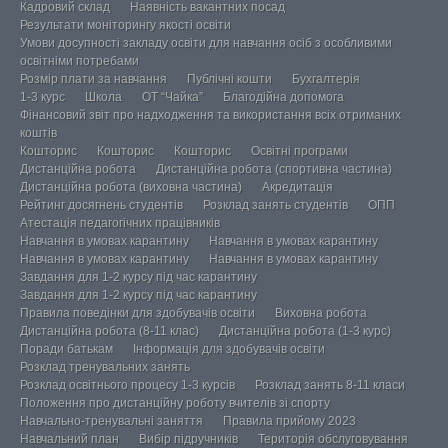
Кадровий склад
Наявність вакантних посад
Результати моніторингу якості освіти
Умови досупності закладу освіти для навчання осіб з особливими
освітніми потребами
Розмір плати за навчання
Публічні кошти
Бухгалтерія
1-3 курс
Школа
ОТ “Чайка”
Благодійна допомога
Фінансовий звіт про надходження та використання всіх отриманих
коштів
Кошторис
Кошторис
Кошторис
Освітні програми
Дистанційна робота
Дистанційна робота (спортивна частина)
Дистанційна робота (виховна частина)
Акредитація
Рейтинг досягнень студентів
Розклад занять студентів
ОПП
Атестація педагогічних працівників
Навчання в умовах карантину
Навчання в умовах карантину
Навчання в умовах карантину
Навчання в умовах карантину
Завдання для 1-2 курсу під час карантину
Завдання для 1-2 курсу під час карантину
Правила поведінки для здобувачів освіти
Виховна робота
Дистанційна робота (8-11 клас)
Дистанційна робота (1-3 курс)
Поради батькам
Інформація для здобувачів освіти
Розклад тренувальних занять
Розклад освітнього процесу 1-3 курсів
Розклад занять 8-11 класи
Положення про дистанційну роботу вчителів зі спорту
Навчально-тренувальні заняття
Правила прийому 2023
Навчальний план
Вибір підручників
Територія обслуговування