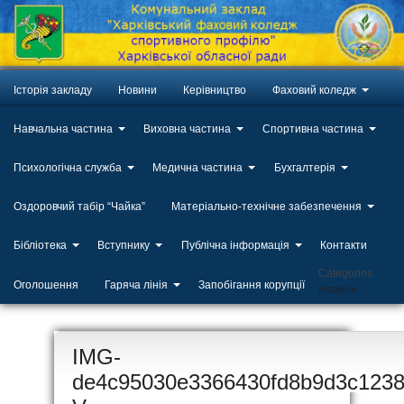
Історія закладу
Новини
Керівництво
Фаховий коледж
Навчальна частина
Виховна частина
Спортивна частина
Психологічна служба
Медична частина
Бухгалтерія
Оздоровчий табір “Чайка”
Матеріально-технічне забезпечення
Бібліотека
Вступнику
Публічна інформація
Контакти
Categories
Оголошення
Гаряча лінія
Запобігання корупції
Новини
ЛИП
IMG-
20
de4c95030e3366430fd8b9d3c1238