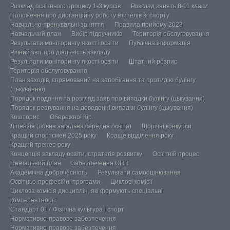
Розклад освітнього процесу 1-3 курсів
Розклад занять 8-11 класи
Положення про дистанційну роботу вчителів зі спорту
Навчально-тренувальні заняття
Правила прийому 2023
Навчальний план
Вибір підручників
Територія обслуговування
Результати моніторингу якості освіти
Публічна інформація
Річний звіт про діяльність закладу
Результати моніторингу якості освіти
Штатний розпис
Територія обслуговування
План заходів, спрямований на запобігання та протидію булінгу
(цькуванню)
Порядок подання та розгляд заяв про випадки булінгу (цькування)
Порядок реагування на доведенні випадки булінгу (цькування)
Кошторис
Обережно! Кір.
Ліцензія (повна загальна середня освіта)
Щорічні конкурси
Кращий спортсмен 2025 року
Краще відділення року
Кращий тренер року
Концепція закладу освіти, стратегія розвитку
Освітній процес
Навчальний план
Забезпечення ОПП
Академічна доброчесність
Результати самооцінювання
Освітньо-професійні програми
Циклові комісії
Циклова комісія дисциплін, які формують спеціальні
компетентності
Стандарт 017 Фізична культура і спорт
Нормативно-правове забезпечення
Нормативно-правове забезпечення