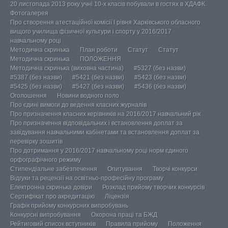
20 листопада 2013 року учні 10-х класів побували в гостях в ХДАФК.
Фотогалерея
Про створення атестаційної комісії І рівня Харківського обласного
вищого училища фізичної культури і спорту у 2016/2017
навчальному році
Методична скринька
План роботи
Статут
Статут
Методична скринька
ПОЛОЖЕННЯ
Методична скринька (виховна частина)
#5327 (без назви)
#5387 (без назви)
#5421 (без назви)
#5423 (без назви)
#5425 (без назви)
#5427 (без назви)
#5436 (без назви)
Оголошення
Новини водного поло
Про єдині вимоги до ведення класних журналів
Про призначення класних керівників на 2016/2017 навчальний рік
Про призначення відповідальних і встановлення доплат за
завідування навчальними кабінетами та встановлення доплат за
перевірку зошитів
Про дотримання у 2016/2017 навчальному році норм єдиного
орфографічного режиму
Стипендіальне забезпечення
Опитування
Творчі конкурси
Відгуки та рецензії на освітньо-професійну програму
Електронна скринька довіри
Розклад прийому творчих конкурсів
Сертифікат про акредитацію
Ліцензія
Графік прийому конкурсних випробувань
Конкурсні випробування
Охорона праці та БЖД
Рейтиговий список вступників
Правила прийому
Положення