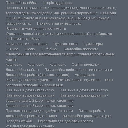
Пляжний волейбол
Історія відділення
Національна гаряча лінія з попередження домашнього насильства,
торгівлі людьми та ґендерної дискримінації “гаряча лінія”, 0 800 500
335 (з мобільного або стаціонарного) або 116 123 (з мобільного)
Кадровий склад
Наявність вакантних посад
Результати моніторингу якості освіти
Умови досупності закладу освіти для навчання осіб з особливими
освітніми потребами
Розмір плати за навчання
Публічні кошти
Бухгалтерія
1-3 курс
Школа
ОТ “Чайка”
Благодійна допомога
Фінансовий звіт про надходження та використання всіх отриманих
коштів
Кошторис
Кошторис
Кошторис
Освітні програми
Дистанційна робота
Дистанційна робота (спортивна частина)
Дистанційна робота (виховна частина)
Акредитація
Рейтинг досягнень студентів
Розклад занять студентів
ОПП
Атестація педагогічних працівників
Навчання в умовах карантину
Навчання в умовах карантину
Навчання в умовах карантину
Навчання в умовах карантину
Завдання для 1-2 курсу під час карантину
Завдання для 1-2 курсу під час карантину
Правила поведінки для здобувачів освіти
Виховна робота
Дистанційна робота (8-11 клас)
Дистанційна робота (1-3 курс)
Поради батькам
Інформація для здобувачів освіти
Розклад тренувальних занять