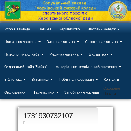
Історія закладу
Новини
Керівництво
Фаховий коледж
Навчальна частина
Виховна частина
Спортивна частина
Психологічна служба
Медична частина
Бухгалтерія
Оздоровчий табір “Чайка”
Матеріально-технічне забезпечення
Бібліотека
Вступнику
Публічна інформація
Контакти
Categories
Оголошення
Гаряча лінія
Запобігання корупції
Новини
ЛИП
1731930732107
20