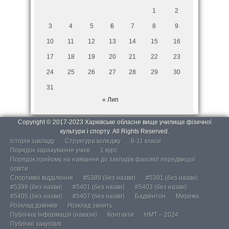
1
2
3
4
5
6
7
8
9
10
11
12
13
14
15
16
17
18
19
20
21
22
23
24
25
26
27
28
29
30
31
« Лип
Copyright © 2017-2023 Харківське обласне вище училище фізичної
культури і спорту. All Rights Reserved.
Історія закладу
Структура коледжу
8-11 класи
Порядок зарахування учнів
1 курс
Порядок прийому на навчання до закладів фахової передвищої
освіти
Спортивні відділення
#5389 (без назви)
#5391 (без назви)
#5399 (без назви)
#5401 (без назви)
#5403 (без назви)
#5405 (без назви)
#5407 (без назви)
Бадмінтон
Мережа
Розклад дзвінків
Розклад занять
Публічна інформація (накази)
Контакти
НМТ – 2024
Публічні закупівлі