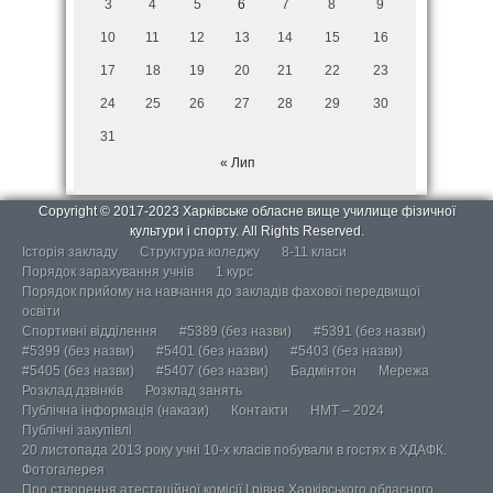
3
4
5
6
7
8
9
10
11
12
13
14
15
16
17
18
19
20
21
22
23
24
25
26
27
28
29
30
31
« Лип
Copyright © 2017-2023 Харківське обласне вище училище фізичної
культури і спорту. All Rights Reserved.
Історія закладу
Структура коледжу
8-11 класи
Порядок зарахування учнів
1 курс
Порядок прийому на навчання до закладів фахової передвищої
освіти
Спортивні відділення
#5389 (без назви)
#5391 (без назви)
#5399 (без назви)
#5401 (без назви)
#5403 (без назви)
#5405 (без назви)
#5407 (без назви)
Бадмінтон
Мережа
Розклад дзвінків
Розклад занять
Публічна інформація (накази)
Контакти
НМТ – 2024
Публічні закупівлі
20 листопада 2013 року учні 10-х класів побували в гостях в ХДАФК.
Фотогалерея
Про створення атестаційної комісії І рівня Харківського обласного