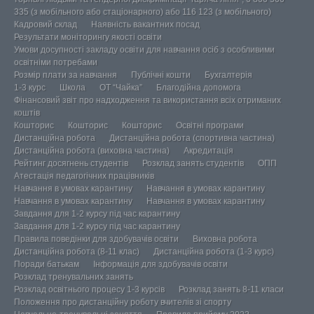
335 (з мобільного або стаціонарного) або 116 123 (з мобільного)
Кадровий склад
Наявність вакантних посад
Результати моніторингу якості освіти
Умови досупності закладу освіти для навчання осіб з особливими
освітніми потребами
Розмір плати за навчання
Публічні кошти
Бухгалтерія
1-3 курс
Школа
ОТ “Чайка”
Благодійна допомога
Фінансовий звіт про надходження та використання всіх отриманих
коштів
Кошторис
Кошторис
Кошторис
Освітні програми
Дистанційна робота
Дистанційна робота (спортивна частина)
Дистанційна робота (виховна частина)
Акредитація
Рейтинг досягнень студентів
Розклад занять студентів
ОПП
Атестація педагогічних працівників
Навчання в умовах карантину
Навчання в умовах карантину
Навчання в умовах карантину
Навчання в умовах карантину
Завдання для 1-2 курсу під час карантину
Завдання для 1-2 курсу під час карантину
Правила поведінки для здобувачів освіти
Виховна робота
Дистанційна робота (8-11 клас)
Дистанційна робота (1-3 курс)
Поради батькам
Інформація для здобувачів освіти
Розклад тренувальних занять
Розклад освітнього процесу 1-3 курсів
Розклад занять 8-11 класи
Положення про дистанційну роботу вчителів зі спорту