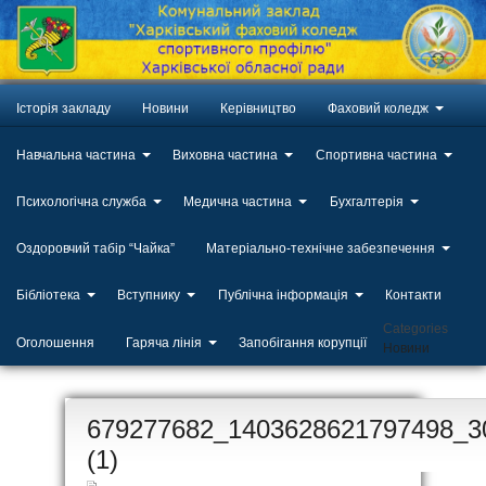
Історія закладу
Новини
Керівництво
Фаховий коледж
Навчальна частина
Виховна частина
Спортивна частина
Психологічна служба
Медична частина
Бухгалтерія
Оздоровчий табір “Чайка”
Матеріально-технічне забезпечення
Бібліотека
Вступнику
Публічна інформація
Контакти
Categories
Оголошення
Гаряча лінія
Запобігання корупції
Новини
ЛИП
679277682_1403628621797498_3
20
(1)