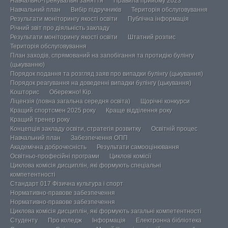
Навчально-тренувальні заняття
Правила прийому 2023
Навчальний план
Вибір підручників
Територія обслуговування
Результати моніторингу якості освіти
Публічна інформація
Річний звіт про діяльність закладу
Результати моніторингу якості освіти
Штатний розпис
Територія обслуговування
План заходів, спрямований на запобігання та протидію булінгу
(цькуванню)
Порядок подання та розгляд заяв про випадки булінгу (цькування)
Порядок реагування на доведенні випадки булінгу (цькування)
Кошторис
Обережно! Кір.
Ліцензія (повна загальна середня освіта)
Щорічні конкурси
Кращий спортсмен 2025 року
Краще відділення року
Кращий тренер року
Концепція закладу освіти, стратегія розвитку
Освітній процес
Навчальний план
Забезпечення ОПП
Академічна доброчесність
Результати самооцінювання
Освітньо-професійні програми
Циклові комісії
Циклова комісія дисциплін, які формують спеціальні
компетентності
Стандарт 017 Фізична культура і спорт
Нормативно-правове забезпечення
Нормативно-правове забезпечення
Циклова комісія дисциплін, які формують загальні компетентності
Студенту
Про коледж
Інформація
Електронна бібліотека