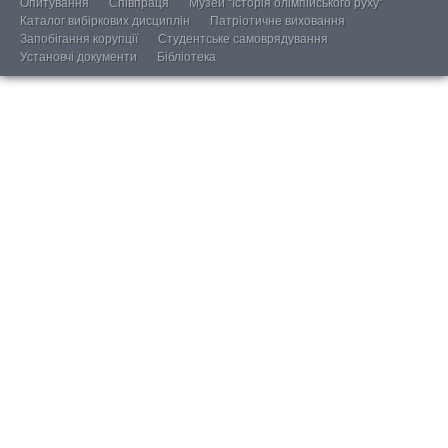
Опитування
Співпраця
Музей “Історія олімпійського руху”
Каталог вибіркових дисциплін
Патріотичне виховання
Запобігання корупції
Студентське самоврядування
Установчі документи
Бібліотека