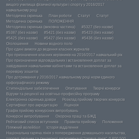
вищого училища фізичної культури і спорту у 2016/2017
навчальному році
Методична скринька
План роботи
Статут
Статут
Методична скринька
ПОЛОЖЕННЯ
Методична скринька (виховна частина)
#5327 (без назви)
#5387 (без назви)
#5421 (без назви)
#5423 (без назви)
#5425 (без назви)
#5427 (без назви)
#5436 (без назви)
Оголошення
Новини водного поло
Про єдині вимоги до ведення класних журналів
Про призначення класних керівників на 2016/2017 навчальний рік
Про призначення відповідальних і встановлення доплат за
завідування навчальними кабінетами та встановлення доплат за
перевірку зошитів
Про дотримання у 2016/2017 навчальному році норм єдиного
орфографічного режиму
Стипендіальне забезпечення
Опитування
Творчі конкурси
Відгуки та рецензії на освітньо-професійну програму
Електронна скринька довіри
Розклад прийому творчих конкурсів
Сертифікат про акредитацію
Ліцензія
Графік прийому конкурсних випробувань
Конкурсні випробування
Охорона праці та БЖД
Рейтиговий список вступників
Правила прийому
Положення
Пляжний волейбол
Історія відділення
Національна гаряча лінія з попередження домашнього насильства,
торгівлі людьми та ґендерної дискримінації “гаряча лінія”, 0 800 500