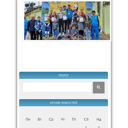
ПОИСК
АРХИВ НОВОСТЕЙ
Пн
Вт
Ср
Чт
Пт
Сб
Нд
1
2