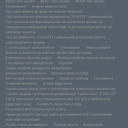
#5425 (без назви)
#5427 (без назви)
#5436 (без назви)
Оголошення
Новини водного поло
Про єдині вимоги до ведення класних журналів
Про призначення класних керівників на 2016/2017 навчальний рік
Про призначення відповідальних і встановлення доплат за
завідування навчальними кабінетами та встановлення доплат за
перевірку зошитів
Про дотримання у 2016/2017 навчальному році норм єдиного
орфографічного режиму
Стипендіальне забезпечення
Опитування
Творчі конкурси
Відгуки та рецензії на освітньо-професійну програму
Електронна скринька довіри
Розклад прийому творчих конкурсів
Сертифікат про акредитацію
Ліцензія
Графік прийому конкурсних випробувань
Конкурсні випробування
Охорона праці та БЖД
Рейтиговий список вступників
Правила прийому
Положення
Пляжний волейбол
Історія відділення
Національна гаряча лінія з попередження домашнього насильства,
торгівлі людьми та ґендерної дискримінації “гаряча лінія”, 0 800 500
335 (з мобільного або стаціонарного) або 116 123 (з мобільного)
Кадровий склад
Наявність вакантних посад
Результати моніторингу якості освіти
Умови досупності закладу освіти для навчання осіб з особливими
освітніми потребами
Розмір плати за навчання
Публічні кошти
Бухгалтерія