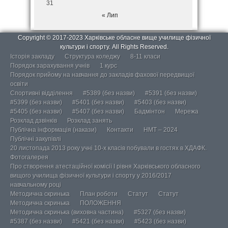
31
« Лип
Copyright © 2017-2023 Харківське обласне вище училище фізичної
культури і спорту. All Rights Reserved.
Історія закладу
Структура коледжу
8-11 класи
Порядок зарахування учнів
1 курс
Порядок прийому на навчання до закладів фахової передвищої
освіти
Спортивні відділення
#5389 (без назви)
#5391 (без назви)
#5399 (без назви)
#5401 (без назви)
#5403 (без назви)
#5405 (без назви)
#5407 (без назви)
Бадмінтон
Мережа
Розклад дзвінків
Розклад занять
Публічна інформація (накази)
Контакти
НМТ – 2024
Публічні закупівлі
20 листопада 2013 року учні 10-х класів побували в гостях в ХДАФК.
Фотогалерея
Про створення атестаційної комісії І рівня Харківського обласного
вищого училища фізичної культури і спорту у 2016/2017
навчальному році
Методична скринька
План роботи
Статут
Статут
Методична скринька
ПОЛОЖЕННЯ
Методична скринька (виховна частина)
#5327 (без назви)
#5387 (без назви)
#5421 (без назви)
#5423 (без назви)