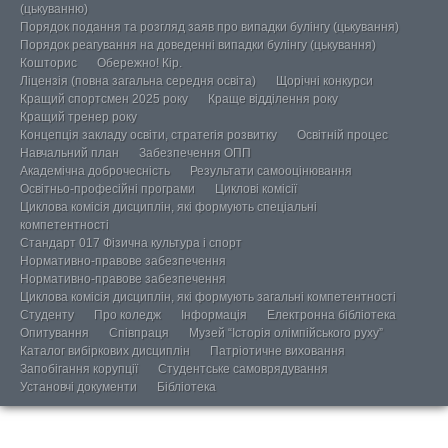
(цькуванню)
Порядок подання та розгляд заяв про випадки булінгу (цькування)
Порядок реагування на доведенні випадки булінгу (цькування)
Кошторис
Обережно! Кір.
Ліцензія (повна загальна середня освіта)
Щорічні конкурси
Кращий спортсмен 2025 року
Краще відділення року
Кращий тренер року
Концепція закладу освіти, стратегія розвитку
Освітній процес
Навчальний план
Забезпечення ОПП
Академічна доброчесність
Результати самооцінювання
Освітньо-професійні програми
Циклові комісії
Циклова комісія дисциплін, які формують спеціальні
компетентності
Стандарт 017 Фізична культура і спорт
Нормативно-правове забезпечення
Нормативно-правове забезпечення
Циклова комісія дисциплін, які формують загальні компетентності
Студенту
Про коледж
Інформація
Електронна бібліотека
Опитування
Співпраця
Музей “Історія олімпійського руху”
Каталог вибіркових дисциплін
Патріотичне виховання
Запобігання корупції
Студентське самоврядування
Установчі документи
Бібліотека