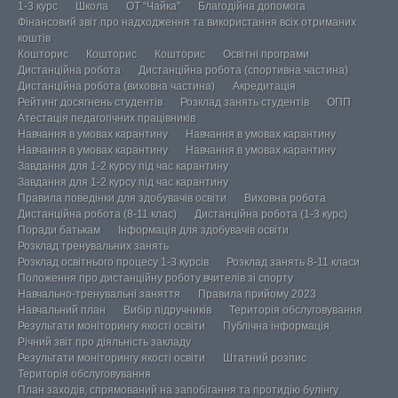
1-3 курс
Школа
ОТ “Чайка”
Благодійна допомога
Фінансовий звіт про надходження та використання всіх отриманих
коштів
Кошторис
Кошторис
Кошторис
Освітні програми
Дистанційна робота
Дистанційна робота (спортивна частина)
Дистанційна робота (виховна частина)
Акредитація
Рейтинг досягнень студентів
Розклад занять студентів
ОПП
Атестація педагогічних працівників
Навчання в умовах карантину
Навчання в умовах карантину
Навчання в умовах карантину
Навчання в умовах карантину
Завдання для 1-2 курсу під час карантину
Завдання для 1-2 курсу під час карантину
Правила поведінки для здобувачів освіти
Виховна робота
Дистанційна робота (8-11 клас)
Дистанційна робота (1-3 курс)
Поради батькам
Інформація для здобувачів освіти
Розклад тренувальних занять
Розклад освітнього процесу 1-3 курсів
Розклад занять 8-11 класи
Положення про дистанційну роботу вчителів зі спорту
Навчально-тренувальні заняття
Правила прийому 2023
Навчальний план
Вибір підручників
Територія обслуговування
Результати моніторингу якості освіти
Публічна інформація
Річний звіт про діяльність закладу
Результати моніторингу якості освіти
Штатний розпис
Територія обслуговування
План заходів, спрямований на запобігання та протидію булінгу