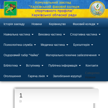
Історія закладу
Новини
Керівництво
Фаховий коледж
Навчальна частина
Виховна частина
Спортивна частина
Психологічна служба
Медична частина
Бухгалтерія
Оздоровчий табір “Чайка”
Матеріально-технічне забезпечення
Бібліотека
Вступнику
Публічна інформація
Контакти
Categories
Оголошення
Гаряча лінія
Запобігання корупції
Новини
ЛИП
1
20