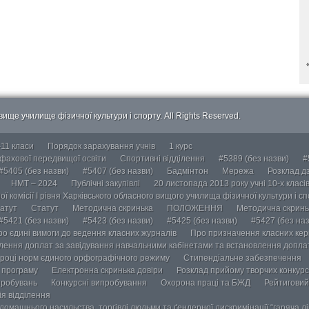
ище училище фізичної культури і спорту. All Rights Reserved.
-11 класи
Порядок зарахування учнів
1 курс
 фахової передвищої освіти
Спортивні відділення
#5389 (без назви)
#
#5405 (без назви)
#5407 (без назви)
Бадмінтон
Мережа
Розклад дз
НМТ – 2024
Публічні закупівлі
20 листопада 2013 року учні 10-х класі
ї комісії І рівня Харківського обласного вищого училища фізичної культури і с
атут
Статут
Методична скринька
ПОЛОЖЕННЯ
Методична скринь
#5421 (без назви)
#5423 (без назви)
#5425 (без назви)
#5427 (без наз
ро єдині вимоги до ведення класних журналів
Про призначення класних кері
лення доплат за завідування навчальними кабінетами та встановлення доплат
році норм єдиного орфографічного режиму
Стипендіальне забезпечення
у програму
Електронна скринька довіри
Розклад прийому творчих конкурс
пробувань
Конкурсні випробування
Охорона праці та БЖД
Рейтиговий
ія відділення
омашнього насильства, торгівлі людьми та ґендерної дискримінації “гаряча лін