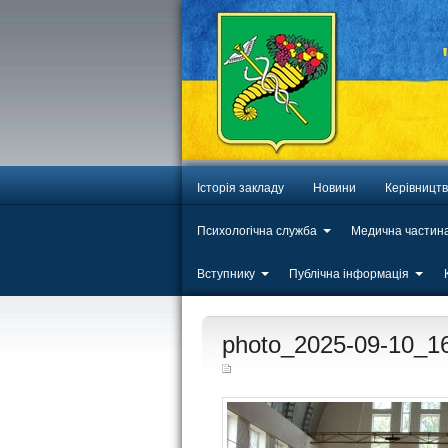
Історія закладу
Новини
Керівницт
Психологічна служба
Медична частин
Вступнику
Публічна інформація
ЛИП
photo_2025-09-10_1
20