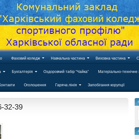
во
Фаховий коледж
Навчальна частина
Виховна частина
С
а
Бухгалтерія
Оздоровчий табір “Чайка”
Матеріально-технічне
Контакти
Оголошення
Гаряча лінія
Запобігання корупції
6-32-39