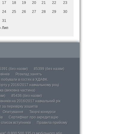
17
18
19
20
21
22
23
24
25
26
27
28
29
30
31
« Лип
5391 (без назви)
#5399 (без назви)
вінків
Розклад занять
в побували в гостях в ХДАФК.
порту у 2016/2017 навчальному році
ка (виховна частина)
ви)
#5436 (без назви)
вників на 2016/2017 навчальний рік
 за перевірку зошитів
Опитування
Творчі конкурси
ів
Сертифікат про акредитацію
 список вступників
Правила прийому
ія”, 0 800 500 335 (з мобільного або