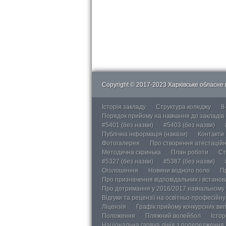
Copyright © 2017-2023 Харківське обласне в
Історія закладу
Структура коледжу
8
Порядок прийому на навчання до закладів
#5401 (без назви)
#5403 (без назви)
Публічна інформація (накази)
Контакти
Фотогалерея
Про створення атестаційно
Методична скринька
План роботи
Ст
#5327 (без назви)
#5387 (без назви)
Оголошення
Новини водного поло
П
Про призначення відповідальних і встанов
Про дотримання у 2016/2017 навчальному 
Відгуки та рецензії на освітньо-професійн
Ліцензія
Графік прийому конкурсних ви
Положення
Пляжний волейбол
Істор
Національна гаряча лінія з попередження д