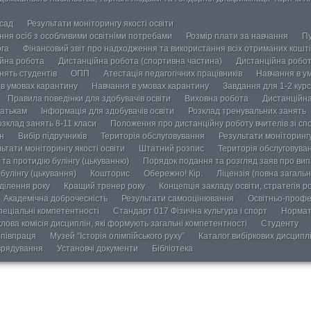
осад
Результати моніторингу якості освіти
ання осіб з особливими освітніми потребами
Розмір плати за навчання
Пу
ога
Фінансовий звіт про надходження та використання всіх отриманих кошті
йна робота
Дистанційна робота (спортивна частина)
Дистанційна робот
нять студентів
ОПП
Атестація педагогічних працівників
Навчання в у
в умовах карантину
Навчання в умовах карантину
Завдання для 1-2 курс
Правила поведінки для здобувачів освіти
Виховна робота
Дистанційна
атькам
Інформація для здобувачів освіти
Розклад тренувальних занять
озклад занять 8-11 класи
Положення про дистанційну роботу вчителів зі сп
н
Вибір підручників
Територія обслуговування
Результати моніторингу
ьтати моніторингу якості освіти
Штатний розпис
Територія обслуговува
та протидію булінгу (цькуванню)
Порядок подання та розгляд заяв про випа
булінгу (цькування)
Кошторис
Обережно! Кір.
Ліцензія (повна загальн
ділення року
Кращий тренер року
Концепція закладу освіти, стратегія р
Академічна доброчесність
Результати самооцінювання
Освітньо-профе
пеціальні компетентності
Стандарт 017 Фізична культура і спорт
Нормат
лова комісія дисциплін, які формують загальні компетентності
Студенту
півпраця
Музей “Історія олімпійського руху”
Каталог вибіркових дисципл
врядування
Установчі документи
Бібліотека