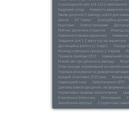
стаціонарного) або 116 123 (з мобільного)
Кадровий склад
Наявність вакантних п
Умови досупності закладу освіти для навч
Школа
ОТ “Чайка”
Благодійна допом
Кошторис
Освітні програми
Дистанці
Рейтинг досягнень студентів
Розклад за
Навчання в умовах карантину
Навчання 
Завдання для 1-2 курсу під час карантину
Дистанційна робота (1-3 курс)
Поради б
Розклад освітнього процесу 1-3 курсів
Р
Правила прийому 2023
Навчальний пла
Річний звіт про діяльність закладу
Резул
План заходів, спрямований на запобігання 
Порядок реагування на доведенні випадки 
Кращий спортсмен 2025 року
Краще від
Навчальний план
Забезпечення ОПП
Циклова комісія дисциплін, які формують с
Нормативно-правове забезпечення
Цик
Електронна бібліотека
Опитування
С
Запобігання корупції
Студентське само