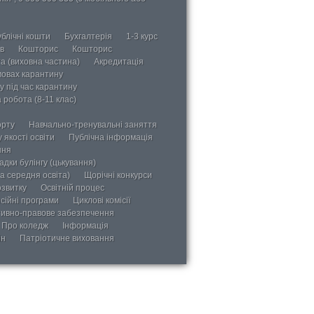
блічні кошти
Бухгалтерія
1-3 курс
в
Кошторис
Кошторис
а (виховна частина)
Акредитація
мовах карантину
у під час карантину
 робота (8-11 клас)
орту
Навчально-тренувальні заняття
 якості освіти
Публічна інформація
ння
дки булінгу (цькування)
а середня освіта)
Щорічні конкурси
озвитку
Освітній процес
сійні програми
Циклові комісії
ивно-правове забезпечення
Про коледж
Інформація
ін
Патріотичне виховання