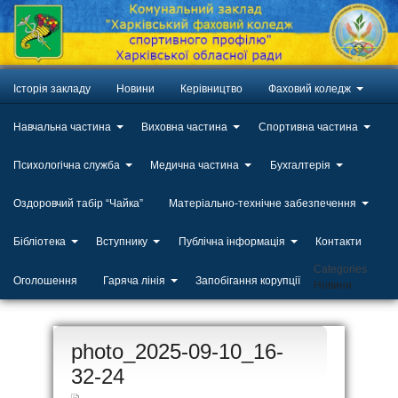
Історія закладу
Новини
Керівництво
Фаховий коледж
Навчальна частина
Виховна частина
Спортивна частина
Психологічна служба
Медична частина
Бухгалтерія
Оздоровчий табір “Чайка”
Матеріально-технічне забезпечення
Бібліотека
Вступнику
Публічна інформація
Контакти
Categories
Оголошення
Гаряча лінія
Запобігання корупції
Новини
ЛИП
photo_2025-09-10_16-
20
32-24