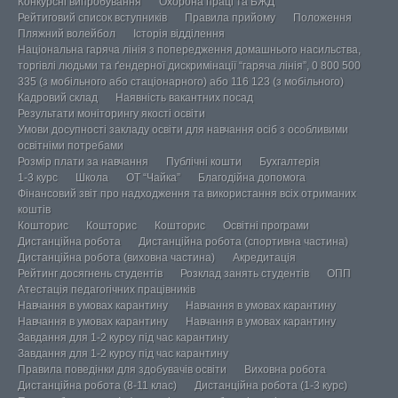
Конкурсні випробування
Охорона праці та БЖД
Рейтиговий список вступників
Правила прийому
Положення
Пляжний волейбол
Історія відділення
Національна гаряча лінія з попередження домашнього насильства,
торгівлі людьми та ґендерної дискримінації “гаряча лінія”, 0 800 500
335 (з мобільного або стаціонарного) або 116 123 (з мобільного)
Кадровий склад
Наявність вакантних посад
Результати моніторингу якості освіти
Умови досупності закладу освіти для навчання осіб з особливими
освітніми потребами
Розмір плати за навчання
Публічні кошти
Бухгалтерія
1-3 курс
Школа
ОТ “Чайка”
Благодійна допомога
Фінансовий звіт про надходження та використання всіх отриманих
коштів
Кошторис
Кошторис
Кошторис
Освітні програми
Дистанційна робота
Дистанційна робота (спортивна частина)
Дистанційна робота (виховна частина)
Акредитація
Рейтинг досягнень студентів
Розклад занять студентів
ОПП
Атестація педагогічних працівників
Навчання в умовах карантину
Навчання в умовах карантину
Навчання в умовах карантину
Навчання в умовах карантину
Завдання для 1-2 курсу під час карантину
Завдання для 1-2 курсу під час карантину
Правила поведінки для здобувачів освіти
Виховна робота
Дистанційна робота (8-11 клас)
Дистанційна робота (1-3 курс)