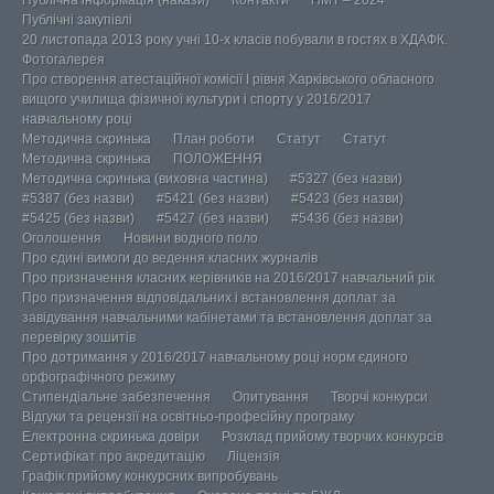
Публічна інформація (накази)
Контакти
НМТ – 2024
Публічні закупівлі
20 листопада 2013 року учні 10-х класів побували в гостях в ХДАФК.
Фотогалерея
Про створення атестаційної комісії І рівня Харківського обласного
вищого училища фізичної культури і спорту у 2016/2017
навчальному році
Методична скринька
План роботи
Статут
Статут
Методична скринька
ПОЛОЖЕННЯ
Методична скринька (виховна частина)
#5327 (без назви)
#5387 (без назви)
#5421 (без назви)
#5423 (без назви)
#5425 (без назви)
#5427 (без назви)
#5436 (без назви)
Оголошення
Новини водного поло
Про єдині вимоги до ведення класних журналів
Про призначення класних керівників на 2016/2017 навчальний рік
Про призначення відповідальних і встановлення доплат за
завідування навчальними кабінетами та встановлення доплат за
перевірку зошитів
Про дотримання у 2016/2017 навчальному році норм єдиного
орфографічного режиму
Стипендіальне забезпечення
Опитування
Творчі конкурси
Відгуки та рецензії на освітньо-професійну програму
Електронна скринька довіри
Розклад прийому творчих конкурсів
Сертифікат про акредитацію
Ліцензія
Графік прийому конкурсних випробувань