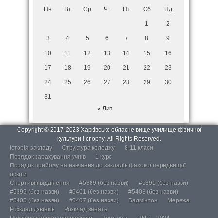
Пн
Вт
Ср
Чт
Пт
Сб
Нд
1
2
3
4
5
6
7
8
9
10
11
12
13
14
15
16
17
18
19
20
21
22
23
24
25
26
27
28
29
30
31
« Лип
Copyright © 2017-2023 Харківське обласне вище училище фізичної
культури і спорту. All Rights Reserved.
Історія закладу
Структура коледжу
8-11 класи
Порядок зарахування учнів
1 курс
Порядок прийому на навчання до закладів фахової передвищої
освіти
Спортивні відділення
#5389 (без назви)
#5391 (без назви)
#5399 (без назви)
#5401 (без назви)
#5403 (без назви)
#5405 (без назви)
#5407 (без назви)
Бадмінтон
Мережа
Розклад дзвінків
Розклад занять