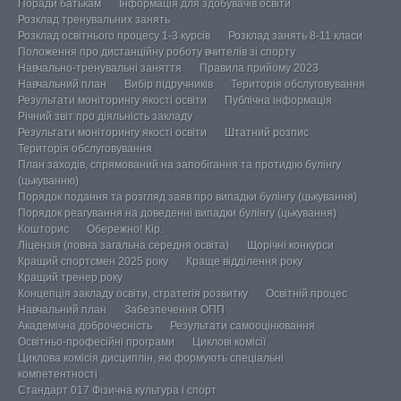
Поради батькам
Інформація для здобувачів освіти
Розклад тренувальних занять
Розклад освітнього процесу 1-3 курсів
Розклад занять 8-11 класи
Положення про дистанційну роботу вчителів зі спорту
Навчально-тренувальні заняття
Правила прийому 2023
Навчальний план
Вибір підручників
Територія обслуговування
Результати моніторингу якості освіти
Публічна інформація
Річний звіт про діяльність закладу
Результати моніторингу якості освіти
Штатний розпис
Територія обслуговування
План заходів, спрямований на запобігання та протидію булінгу
(цькуванню)
Порядок подання та розгляд заяв про випадки булінгу (цькування)
Порядок реагування на доведенні випадки булінгу (цькування)
Кошторис
Обережно! Кір.
Ліцензія (повна загальна середня освіта)
Щорічні конкурси
Кращий спортсмен 2025 року
Краще відділення року
Кращий тренер року
Концепція закладу освіти, стратегія розвитку
Освітній процес
Навчальний план
Забезпечення ОПП
Академічна доброчесність
Результати самооцінювання
Освітньо-професійні програми
Циклові комісії
Циклова комісія дисциплін, які формують спеціальні
компетентності
Стандарт 017 Фізична культура і спорт