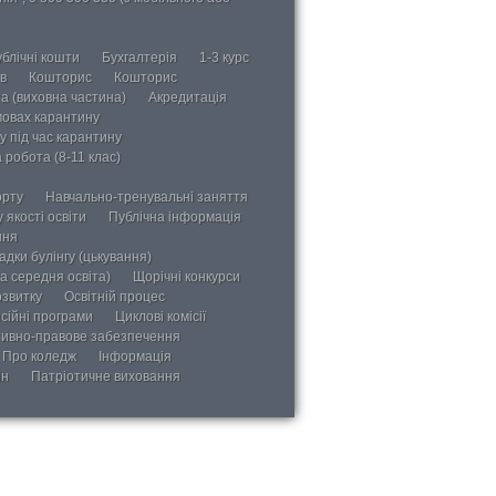
блічні кошти
Бухгалтерія
1-3 курс
в
Кошторис
Кошторис
а (виховна частина)
Акредитація
мовах карантину
у під час карантину
 робота (8-11 клас)
орту
Навчально-тренувальні заняття
 якості освіти
Публічна інформація
ння
дки булінгу (цькування)
а середня освіта)
Щорічні конкурси
озвитку
Освітній процес
сійні програми
Циклові комісії
ивно-правове забезпечення
Про коледж
Інформація
ін
Патріотичне виховання