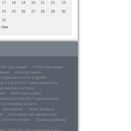
17
18
19
20
21
22
23
24
25
26
27
28
29
30
31
« Лип
5391 (без назви)
#5399 (без назви)
вінків
Розклад занять
в побували в гостях в ХДАФК.
порту у 2016/2017 навчальному році
ка (виховна частина)
ви)
#5436 (без назви)
вників на 2016/2017 навчальний рік
 за перевірку зошитів
Опитування
Творчі конкурси
ів
Сертифікат про акредитацію
 список вступників
Правила прийому
ія”, 0 800 500 335 (з мобільного або