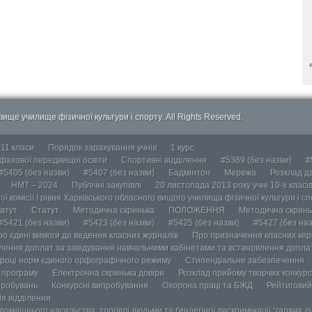
ище училище фізичної культури і спорту. All Rights Reserved.
-11 класи
Порядок зарахування учнів
1 курс
 фахової передвищої освіти
Спортивні відділення
#5389 (без назви)
#
#5405 (без назви)
#5407 (без назви)
Бадмінтон
Мережа
Розклад дз
НМТ – 2024
Публічні закупівлі
20 листопада 2013 року учні 10-х класі
ї комісії І рівня Харківського обласного вищого училища фізичної культури і с
атут
Статут
Методична скринька
ПОЛОЖЕННЯ
Методична скринь
#5421 (без назви)
#5423 (без назви)
#5425 (без назви)
#5427 (без наз
ро єдині вимоги до ведення класних журналів
Про призначення класних кері
лення доплат за завідування навчальними кабінетами та встановлення доплат
році норм єдиного орфографічного режиму
Стипендіальне забезпечення
у програму
Електронна скринька довіри
Розклад прийому творчих конкурс
пробувань
Конкурсні випробування
Охорона праці та БЖД
Рейтиговий
ія відділення
омашнього насильства, торгівлі людьми та ґендерної дискримінації “гаряча лін