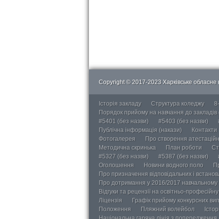
Copyright © 2017-2023 Харківське обласне в
Історія закладу
Структура коледжу
8
Порядок прийому на навчання до закладів
#5401 (без назви)
#5403 (без назви)
Публічна інформація (накази)
Контакти
Фотогалерея
Про створення атестаційно
Методична скринька
План роботи
Ст
#5327 (без назви)
#5387 (без назви)
Оголошення
Новини водного поло
П
Про призначення відповідальних і встанов
Про дотримання у 2016/2017 навчальному 
Відгуки та рецензії на освітньо-професійн
Ліцензія
Графік прийому конкурсних ви
Положення
Пляжний волейбол
Істор
Національна гаряча лінія з попередження д