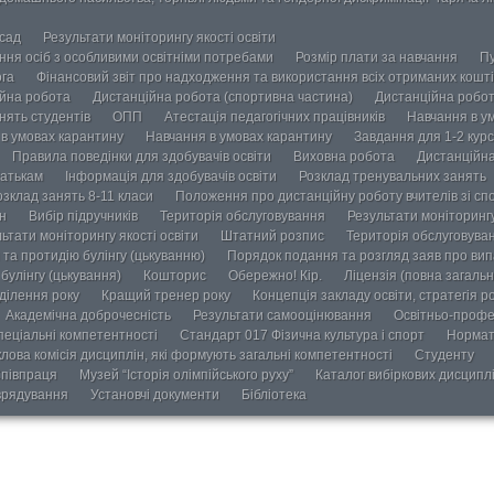
осад
Результати моніторингу якості освіти
ання осіб з особливими освітніми потребами
Розмір плати за навчання
Пу
ога
Фінансовий звіт про надходження та використання всіх отриманих кошті
йна робота
Дистанційна робота (спортивна частина)
Дистанційна робот
нять студентів
ОПП
Атестація педагогічних працівників
Навчання в у
в умовах карантину
Навчання в умовах карантину
Завдання для 1-2 курс
Правила поведінки для здобувачів освіти
Виховна робота
Дистанційна
атькам
Інформація для здобувачів освіти
Розклад тренувальних занять
озклад занять 8-11 класи
Положення про дистанційну роботу вчителів зі сп
н
Вибір підручників
Територія обслуговування
Результати моніторингу
ьтати моніторингу якості освіти
Штатний розпис
Територія обслуговува
та протидію булінгу (цькуванню)
Порядок подання та розгляд заяв про випа
булінгу (цькування)
Кошторис
Обережно! Кір.
Ліцензія (повна загальн
ділення року
Кращий тренер року
Концепція закладу освіти, стратегія р
Академічна доброчесність
Результати самооцінювання
Освітньо-профе
пеціальні компетентності
Стандарт 017 Фізична культура і спорт
Нормат
лова комісія дисциплін, які формують загальні компетентності
Студенту
півпраця
Музей “Історія олімпійського руху”
Каталог вибіркових дисципл
врядування
Установчі документи
Бібліотека