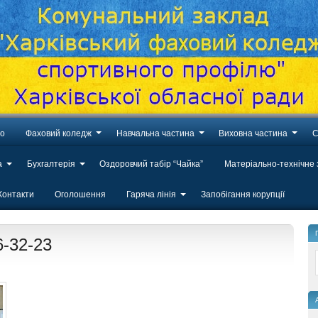
во
Фаховий коледж
Навчальна частина
Виховна частина
С
а
Бухгалтерія
Оздоровчий табір “Чайка”
Матеріально-технічне
Контакти
Оголошення
Гаряча лінія
Запобігання корупції
6-32-23