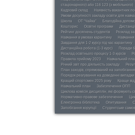
стаціонарного) або 116 123 (з мобільного)
Кадровий склад
Наявність вакантних п
Умови досупності закладу освіти для навч
Школа
ОТ “Чайка”
Благодійна допом
Кошторис
Освітні програми
Дистанці
Рейтинг досягнень студентів
Розклад за
Навчання в умовах карантину
Навчання 
Завдання для 1-2 курсу під час карантину
Дистанційна робота (1-3 курс)
Поради б
Розклад освітнього процесу 1-3 курсів
Р
Правила прийому 2023
Навчальний пла
Річний звіт про діяльність закладу
Резул
План заходів, спрямований на запобігання 
Порядок реагування на доведенні випадки 
Кращий спортсмен 2025 року
Краще від
Навчальний план
Забезпечення ОПП
Циклова комісія дисциплін, які формують с
Нормативно-правове забезпечення
Цик
Електронна бібліотека
Опитування
С
Запобігання корупції
Студентське само