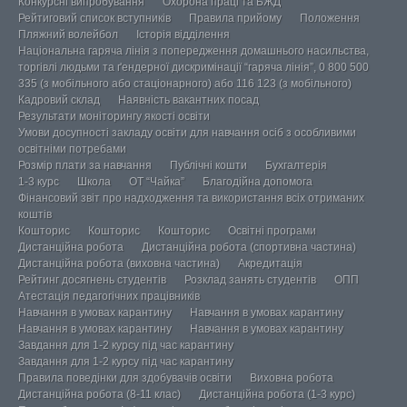
Конкурсні випробування
Охорона праці та БЖД
Рейтиговий список вступників
Правила прийому
Положення
Пляжний волейбол
Історія відділення
Національна гаряча лінія з попередження домашнього насильства,
торгівлі людьми та ґендерної дискримінації “гаряча лінія”, 0 800 500
335 (з мобільного або стаціонарного) або 116 123 (з мобільного)
Кадровий склад
Наявність вакантних посад
Результати моніторингу якості освіти
Умови досупності закладу освіти для навчання осіб з особливими
освітніми потребами
Розмір плати за навчання
Публічні кошти
Бухгалтерія
1-3 курс
Школа
ОТ “Чайка”
Благодійна допомога
Фінансовий звіт про надходження та використання всіх отриманих
коштів
Кошторис
Кошторис
Кошторис
Освітні програми
Дистанційна робота
Дистанційна робота (спортивна частина)
Дистанційна робота (виховна частина)
Акредитація
Рейтинг досягнень студентів
Розклад занять студентів
ОПП
Атестація педагогічних працівників
Навчання в умовах карантину
Навчання в умовах карантину
Навчання в умовах карантину
Навчання в умовах карантину
Завдання для 1-2 курсу під час карантину
Завдання для 1-2 курсу під час карантину
Правила поведінки для здобувачів освіти
Виховна робота
Дистанційна робота (8-11 клас)
Дистанційна робота (1-3 курс)