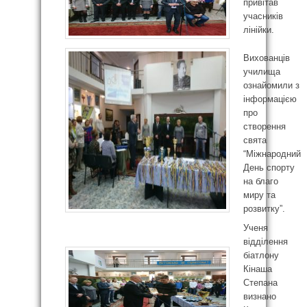
привітав
учасників
лінійки.
Вихованців
училища
ознайомили з
інформацією
про
створення
свята
“Міжнародний
День спорту
на благо
миру та
розвитку”.
Ученя
відділення
біатлону
Кінаша
Степана
визнано