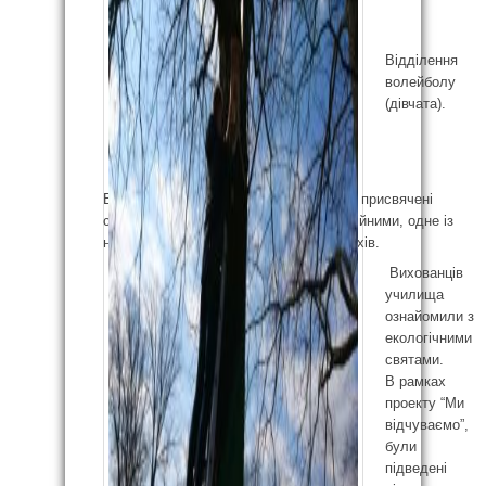
Відділення
волейболу
(дівчата).
В училищі проходять лінійки не тільки присвячені
спорту, але і святам, які стали традиційними, одне із
них – Міжнародний День прильоту птахів.
Вихованців
училища
ознайомили з
екологічними
святами.
В рамках
проекту “Ми
відчуваємо”,
були
підведені