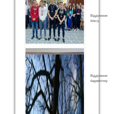
Відділення
боксу.
Відділення
бадмінтону.