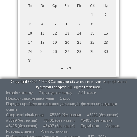
Пн
Вт
Ср
Чт
Пт
Сб
Нд
1
2
3
4
5
6
7
8
9
10
11
12
13
14
15
16
17
18
19
20
21
22
23
24
25
26
27
28
29
30
31
« Лип
Copyright © 2017-2023 Харківське обласне вище училище фізичної
культури і спорту. All Rights Reserved.
Історія закладу
Структура коледжу
8-11 класи
Порядок зарахування учнів
1 курс
Порядок прийому на навчання до закладів фахової передвищої
освіти
Спортивні відділення
#5389 (без назви)
#5391 (без назви)
#5399 (без назви)
#5401 (без назви)
#5403 (без назви)
#5405 (без назви)
#5407 (без назви)
Бадмінтон
Мережа
Розклад дзвінків
Розклад занять