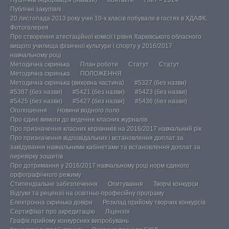
Публічна інформація (накази)
Контакти
НМТ – 2024
Публічні закупівлі
20 листопада 2013 року учні 10-х класів побували в гостях в ХДАФК.
Фотогалерея
Про створення атестаційної комісії І рівня Харківського обласного
вищого училища фізичної культури і спорту у 2016/2017
навчальному році
Методична скринька
План роботи
Статут
Статут
Методична скринька
ПОЛОЖЕННЯ
Методична скринька (виховна частина)
#5327 (без назви)
#5387 (без назви)
#5421 (без назви)
#5423 (без назви)
#5425 (без назви)
#5427 (без назви)
#5436 (без назви)
Оголошення
Новини водного поло
Про єдині вимоги до ведення класних журналів
Про призначення класних керівників на 2016/2017 навчальний рік
Про призначення відповідальних і встановлення доплат за
завідування навчальними кабінетами та встановлення доплат за
перевірку зошитів
Про дотримання у 2016/2017 навчальному році норм єдиного
орфографічного режиму
Стипендіальне забезпечення
Опитування
Творчі конкурси
Відгуки та рецензії на освітньо-професійну програму
Електронна скринька довіри
Розклад прийому творчих конкурсів
Сертифікат про акредитацію
Ліцензія
Графік прийому конкурсних випробувань