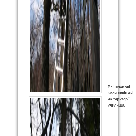
Всі шпаківні
були вивішені
на території
училища.