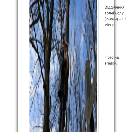
Відділення
волейболу
(юнаки) – ІІІ
місце.
Фото на
згадку.