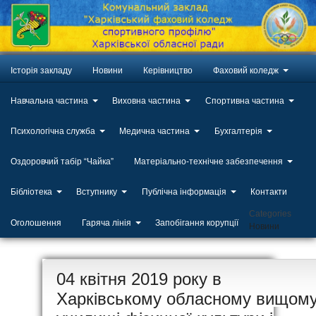
Історія закладу
Новини
Керівництво
Фаховий коледж
Навчальна частина
Виховна частина
Спортивна частина
Психологічна служба
Медична частина
Бухгалтерія
Оздоровчий табір “Чайка”
Матеріально-технічне забезпечення
Бібліотека
Вступнику
Публічна інформація
Контакти
Categories
Оголошення
Гаряча лінія
Запобігання корупції
Новини
ЛИП
04 квітня 2019 року в
20
Харківському обласному вищом