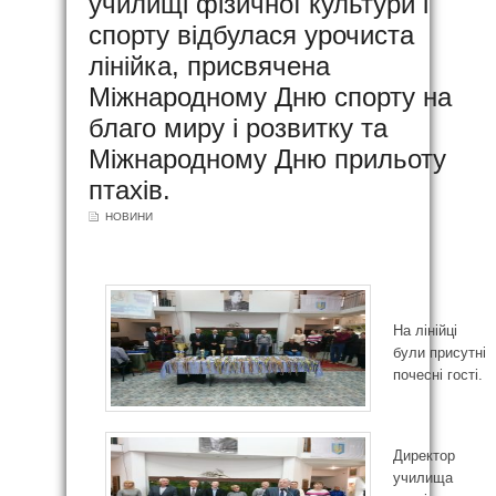
училищі фізичної культури і
спорту відбулася урочиста
лінійка, присвячена
Міжнародному Дню спорту на
благо миру і розвитку та
Міжнародному Дню прильоту
птахів.
НОВИНИ
На лінійці
були присутні
почесні гості.
Директор
училища