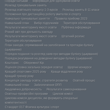
Поради батькам
Інформація для здобувачів освіти
Розклад тренувальних занять
Розклад освітнього процесу 1-3 курсів
Розклад занять 8-11 класи
Положення про дистанційну роботу вчителів зі спорту
Навчально-тренувальні заняття
Правила прийому 2023
Навчальний план
Вибір підручників
Територія обслуговування
Результати моніторингу якості освіти
Публічна інформація
Річний звіт про діяльність закладу
Результати моніторингу якості освіти
Штатний розпис
Територія обслуговування
План заходів, спрямований на запобігання та протидію булінгу
(цькуванню)
Порядок подання та розгляд заяв про випадки булінгу (цькування)
Порядок реагування на доведенні випадки булінгу (цькування)
Кошторис
Обережно! Кір.
Ліцензія (повна загальна середня освіта)
Щорічні конкурси
Кращий спортсмен 2025 року
Краще відділення року
Кращий тренер року
Концепція закладу освіти, стратегія розвитку
Освітній процес
Навчальний план
Забезпечення ОПП
Академічна доброчесність
Результати самооцінювання
Освітньо-професійні програми
Циклові комісії
Циклова комісія дисциплін, які формують спеціальні
компетентності
Стандарт 017 Фізична культура і спорт