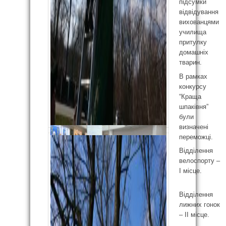
підсумки
відвідування
вихованцями
училища
притулку
домашніх
тварин.
В рамках
конкурсу
“Краща
шпаківня”
були
визначені
переможці.
Відділення
велоспорту –
І місце.
Відділення
лижних гонок
– ІІ місце.