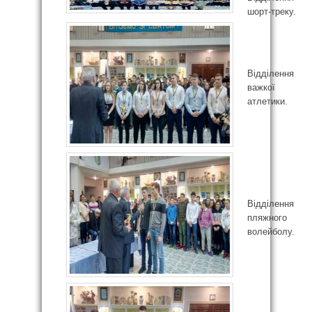
шорт-треку.
Відділення
важкої
атлетики.
Відділення
пляжного
волейболу.