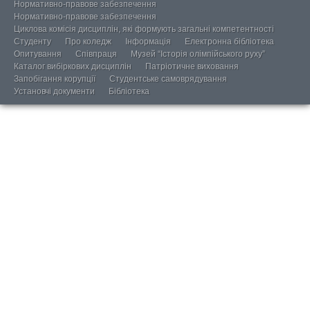
Нормативно-правове забезпечення
Нормативно-правове забезпечення
Циклова комісія дисциплін, які формують загальні компетентності
Студенту
Про коледж
Інформація
Електронна бібліотека
Опитування
Співпраця
Музей “Історія олімпійського руху”
Каталог вибіркових дисциплін
Патріотичне виховання
Запобігання корупції
Студентське самоврядування
Установчі документи
Бібліотека