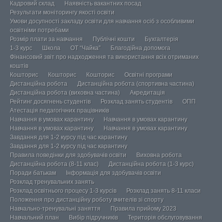
Кадровий склад
Наявність вакантних посад
Результати моніторингу якості освіти
Умови досупності закладу освіти для навчання осіб з особливими
освітніми потребами
Розмір плати за навчання
Публічні кошти
Бухгалтерія
1-3 курс
Школа
ОТ “Чайка”
Благодійна допомога
Фінансовий звіт про надходження та використання всіх отриманих
коштів
Кошторис
Кошторис
Кошторис
Освітні програми
Дистанційна робота
Дистанційна робота (спортивна частина)
Дистанційна робота (виховна частина)
Акредитація
Рейтинг досягнень студентів
Розклад занять студентів
ОПП
Атестація педагогічних працівників
Навчання в умовах карантину
Навчання в умовах карантину
Навчання в умовах карантину
Навчання в умовах карантину
Завдання для 1-2 курсу під час карантину
Завдання для 1-2 курсу під час карантину
Правила поведінки для здобувачів освіти
Виховна робота
Дистанційна робота (8-11 клас)
Дистанційна робота (1-3 курс)
Поради батькам
Інформація для здобувачів освіти
Розклад тренувальних занять
Розклад освітнього процесу 1-3 курсів
Розклад занять 8-11 класи
Положення про дистанційну роботу вчителів зі спорту
Навчально-тренувальні заняття
Правила прийому 2023
Навчальний план
Вибір підручників
Територія обслуговування