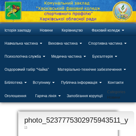
Історія закладу
Новини
Керівництво
Фаховий коледж
Навчальна частина
Виховна частина
Спортивна частина
Психологічна служба
Медична частина
Бухгалтерія
Оздоровчий табір “Чайка”
Матеріально-технічне забезпечення
Бібліотека
Вступнику
Публічна інформація
Контакти
Categories
Оголошення
Гаряча лінія
Запобігання корупції
Новини
ЛИП
photo_5237775302975943511_y
20