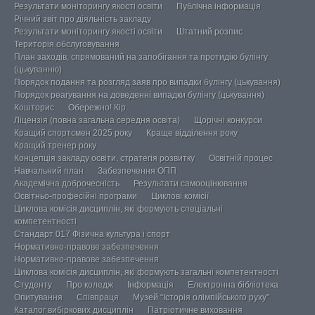
Результати моніторингу якості освіти
Публічна інформація
Річний звіт про діяльність закладу
Результати моніторингу якості освіти
Штатний розпис
Територія обслуговування
План заходів, спрямований на запобігання та протидію булінгу
(цькуванню)
Порядок подання та розгляд заяв про випадки булінгу (цькування)
Порядок реагування на доведенні випадки булінгу (цькування)
Кошторис
Обережно! Кір.
Ліцензія (повна загальна середня освіта)
Щорічні конкурси
Кращий спортсмен 2025 року
Краще відділення року
Кращий тренер року
Концепція закладу освіти, стратегія розвитку
Освітній процес
Навчальний план
Забезпечення ОПП
Академічна доброчесність
Результати самооцінювання
Освітньо-професійні програми
Циклові комісії
Циклова комісія дисциплін, які формують спеціальні
компетентності
Стандарт 017 Фізична культура і спорт
Нормативно-правове забезпечення
Нормативно-правове забезпечення
Циклова комісія дисциплін, які формують загальні компетентності
Студенту
Про коледж
Інформація
Електронна бібліотека
Опитування
Співпраця
Музей “Історія олімпійського руху”
Каталог вибіркових дисциплін
Патріотичне виховання