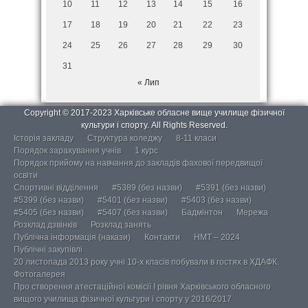
10
11
12
13
14
15
16
17
18
19
20
21
22
23
24
25
26
27
28
29
30
31
« Лип
Copyright © 2017-2023 Харківське обласне вище училище фізичної
культури і спорту. All Rights Reserved.
Історія закладу
Структура коледжу
8-11 класи
Порядок зарахування учнів
1 курс
Порядок прийому на навчання до закладів фахової передвищої
освіти
Спортивні відділення
#5389 (без назви)
#5391 (без назви)
#5399 (без назви)
#5401 (без назви)
#5403 (без назви)
#5405 (без назви)
#5407 (без назви)
Бадмінтон
Мережа
Розклад дзвінків
Розклад занять
Публічна інформація (накази)
Контакти
НМТ – 2024
Публічні закупівлі
20 листопада 2013 року учні 10-х класів побували в гостях в ХДАФК.
Фотогалерея
Про створення атестаційної комісії І рівня Харківського обласного
вищого училища фізичної культури і спорту у 2016/2017