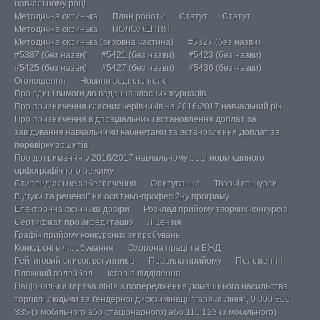
навчальному році
Методична скринька
План роботи
Статут
Статут
Методична скринька
ПОЛОЖЕННЯ
Методична скринька (виховна частина)
#5327 (без назви)
#5387 (без назви)
#5421 (без назви)
#5423 (без назви)
#5425 (без назви)
#5427 (без назви)
#5436 (без назви)
Оголошення
Новини водного поло
Про єдині вимоги до ведення класних журналів
Про призначення класних керівників на 2016/2017 навчальний рік
Про призначення відповідальних і встановлення доплат за
завідування навчальними кабінетами та встановлення доплат за
перевірку зошитів
Про дотримання у 2016/2017 навчальному році норм єдиного
орфографічного режиму
Стипендіальне забезпечення
Опитування
Творчі конкурси
Відгуки та рецензії на освітньо-професійну програму
Електронна скринька довіри
Розклад прийому творчих конкурсів
Сертифікат про акредитацію
Ліцензія
Графік прийому конкурсних випробувань
Конкурсні випробування
Охорона праці та БЖД
Рейтиговий список вступників
Правила прийому
Положення
Пляжний волейбол
Історія відділення
Національна гаряча лінія з попередження домашнього насильства,
торгівлі людьми та ґендерної дискримінації “гаряча лінія”, 0 800 500
335 (з мобільного або стаціонарного) або 116 123 (з мобільного)