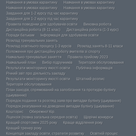
Навчання в умовах карантину
Навчання в умовах карантину
Навчання в умовах карантину
Навчання в умовах карантину
Завдання для 1-2 курсу під час карантину
Завдання для 1-2 курсу під час карантину
Правила поведінки для здобувачів освіти
Виховна робота
Дистанційна робота (8-11 клас)
Дистанційна робота (1-3 курс)
Поради батькам
Інформація для здобувачів освіти
Розклад тренувальних занять
Розклад освітнього процесу 1-3 курсів
Розклад занять 8-11 класи
Положення про дистанційну роботу вчителів зі спорту
Навчально-тренувальні заняття
Правила прийому 2023
Навчальний план
Вибір підручників
Територія обслуговування
Результати моніторингу якості освіти
Публічна інформація
Річний звіт про діяльність закладу
Результати моніторингу якості освіти
Штатний розпис
Територія обслуговування
План заходів, спрямований на запобігання та протидію булінгу
(цькуванню)
Порядок подання та розгляд заяв про випадки булінгу (цькування)
Порядок реагування на доведенні випадки булінгу (цькування)
Кошторис
Обережно! Кір.
Ліцензія (повна загальна середня освіта)
Щорічні конкурси
Кращий спортсмен 2025 року
Краще відділення року
Кращий тренер року
Концепція закладу освіти, стратегія розвитку
Освітній процес