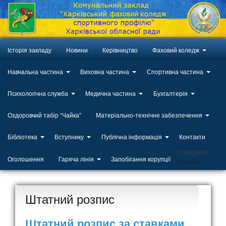
Історія закладу
Новини
Керівництво
Фаховий коледж
Навчальна частина
Виховна частина
Спортивна частина
Психологічна служба
Медична частина
Бухгалтерія
Оздоровчий табір “Чайка”
Матеріально-технічне забезпечення
Бібліотека
Вступнику
Публічна інформація
Контакти
Categories
Оголошення
Гаряча лінія
Запобігання корупції
Новини
Штатний розпис
Штатний розпис за ставками