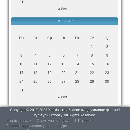
31
« Лип
CALENDAR
Пн
Вт
Ср
Чт
Пт
Сб
Нд
1
2
3
4
5
6
7
8
9
10
11
12
13
14
15
16
17
18
19
20
21
22
23
24
25
26
27
28
29
30
31
« Лип
Copyright © 2017-2023 Харківське обласне вище училище фізичної
культури і спорту. All Rights Reserved.
Історія закладу
Структура коледжу
8-11 класи
Порядок зарахування учнів
1 курс