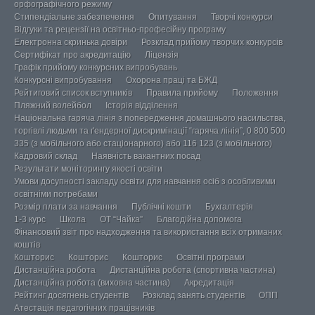
орфографічного режиму
Стипендіальне забезпечення
Опитування
Творчі конкурси
Відгуки та рецензії на освітньо-професійну програму
Електронна скринька довіри
Розклад прийому творчих конкурсів
Сертифікат про акредитацію
Ліцензія
Графік прийому конкурсних випробувань
Конкурсні випробування
Охорона праці та БЖД
Рейтиговий список вступників
Правила прийому
Положення
Пляжний волейбол
Історія відділення
Національна гаряча лінія з попередження домашнього насильства,
торгівлі людьми та ґендерної дискримінації “гаряча лінія”, 0 800 500
335 (з мобільного або стаціонарного) або 116 123 (з мобільного)
Кадровий склад
Наявність вакантних посад
Результати моніторингу якості освіти
Умови досупності закладу освіти для навчання осіб з особливими
освітніми потребами
Розмір плати за навчання
Публічні кошти
Бухгалтерія
1-3 курс
Школа
ОТ “Чайка”
Благодійна допомога
Фінансовий звіт про надходження та використання всіх отриманих
коштів
Кошторис
Кошторис
Кошторис
Освітні програми
Дистанційна робота
Дистанційна робота (спортивна частина)
Дистанційна робота (виховна частина)
Акредитація
Рейтинг досягнень студентів
Розклад занять студентів
ОПП
Атестація педагогічних працівників