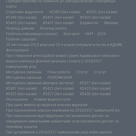
Порядок прийому на навчання до закладів фахової передвищої
освіти
Спортивні відділення
#5389 (без назви)
#5391 (без назви)
#5399 (без назви)
#5401 (без назви)
#5403 (без назви)
#5405 (без назви)
#5407 (без назви)
Бадмінтон
Мережа
Розклад дзвінків
Розклад занять
Публічна інформація (накази)
Контакти
НМТ – 2024
Публічні закупівлі
20 листопада 2013 року учні 10-х класів побували в гостях в ХДАФК.
Фотогалерея
Про створення атестаційної комісії І рівня Харківського обласного
вищого училища фізичної культури і спорту у 2016/2017
навчальному році
Методична скринька
План роботи
Статут
Статут
Методична скринька
ПОЛОЖЕННЯ
Методична скринька (виховна частина)
#5327 (без назви)
#5387 (без назви)
#5421 (без назви)
#5423 (без назви)
#5425 (без назви)
#5427 (без назви)
#5436 (без назви)
Оголошення
Новини водного поло
Про єдині вимоги до ведення класних журналів
Про призначення класних керівників на 2016/2017 навчальний рік
Про призначення відповідальних і встановлення доплат за
завідування навчальними кабінетами та встановлення доплат за
перевірку зошитів
Про дотримання у 2016/2017 навчальному році норм єдиного