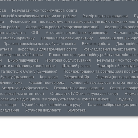
осад
Результати моніторингу якості освіти
ання осіб з особливими освітніми потребами
Розмір плати за навчання
Пу
ога
Фінансовий звіт про надходження та використання всіх отриманих кошті
йна робота
Дистанційна робота (спортивна частина)
Дистанційна робот
нять студентів
ОПП
Атестація педагогічних працівників
Навчання в у
в умовах карантину
Навчання в умовах карантину
Завдання для 1-2 курс
Правила поведінки для здобувачів освіти
Виховна робота
Дистанційна
атькам
Інформація для здобувачів освіти
Розклад тренувальних занять
озклад занять 8-11 класи
Положення про дистанційну роботу вчителів зі сп
н
Вибір підручників
Територія обслуговування
Результати моніторингу
ьтати моніторингу якості освіти
Штатний розпис
Територія обслуговува
та протидію булінгу (цькуванню)
Порядок подання та розгляд заяв про випа
булінгу (цькування)
Кошторис
Обережно! Кір.
Ліцензія (повна загальн
ділення року
Кращий тренер року
Концепція закладу освіти, стратегія р
Академічна доброчесність
Результати самооцінювання
Освітньо-профе
пеціальні компетентності
Стандарт 017 Фізична культура і спорт
Нормат
лова комісія дисциплін, які формують загальні компетентності
Студенту
півпраця
Музей “Історія олімпійського руху”
Каталог вибіркових дисципл
врядування
Установчі документи
Бібліотека