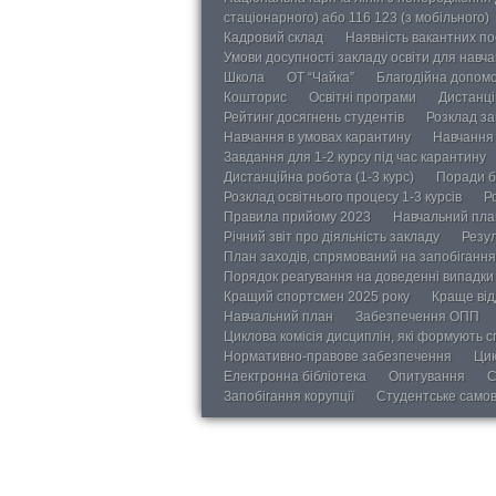
стаціонарного) або 116 123 (з мобільного)
Кадровий склад
Наявність вакантних п
Умови досупності закладу освіти для навч
Школа
ОТ “Чайка”
Благодійна допом
Кошторис
Освітні програми
Дистанці
Рейтинг досягнень студентів
Розклад за
Навчання в умовах карантину
Навчання 
Завдання для 1-2 курсу під час карантину
Дистанційна робота (1-3 курс)
Поради б
Розклад освітнього процесу 1-3 курсів
Р
Правила прийому 2023
Навчальний пла
Річний звіт про діяльність закладу
Резул
План заходів, спрямований на запобігання 
Порядок реагування на доведенні випадки 
Кращий спортсмен 2025 року
Краще від
Навчальний план
Забезпечення ОПП
Циклова комісія дисциплін, які формують с
Нормативно-правове забезпечення
Цик
Електронна бібліотека
Опитування
С
Запобігання корупції
Студентське само