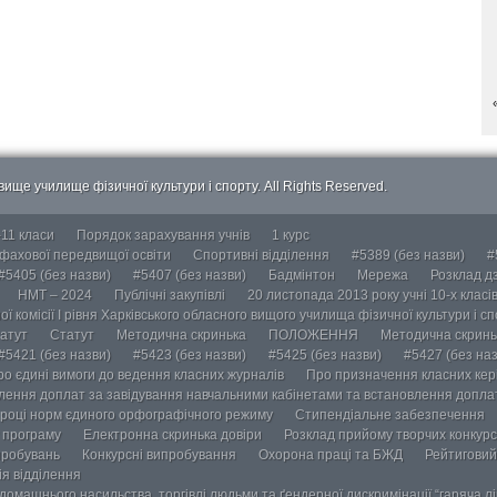
ище училище фізичної культури і спорту. All Rights Reserved.
-11 класи
Порядок зарахування учнів
1 курс
 фахової передвищої освіти
Спортивні відділення
#5389 (без назви)
#
#5405 (без назви)
#5407 (без назви)
Бадмінтон
Мережа
Розклад дз
НМТ – 2024
Публічні закупівлі
20 листопада 2013 року учні 10-х класі
ї комісії І рівня Харківського обласного вищого училища фізичної культури і с
атут
Статут
Методична скринька
ПОЛОЖЕННЯ
Методична скринь
#5421 (без назви)
#5423 (без назви)
#5425 (без назви)
#5427 (без наз
ро єдині вимоги до ведення класних журналів
Про призначення класних кері
лення доплат за завідування навчальними кабінетами та встановлення доплат
році норм єдиного орфографічного режиму
Стипендіальне забезпечення
у програму
Електронна скринька довіри
Розклад прийому творчих конкурс
пробувань
Конкурсні випробування
Охорона праці та БЖД
Рейтиговий
ія відділення
омашнього насильства, торгівлі людьми та ґендерної дискримінації “гаряча лін