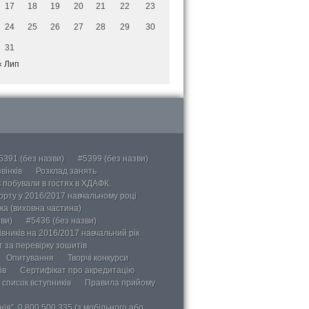
17
18
19
20
21
22
23
24
25
26
27
28
29
30
31
« Лип
5391 (без назви)
#5399 (без назви)
вінків
Розклад занять
в побували в гостях в ХДАФК.
порту у 2016/2017 навчальному році
ка (виховна частина)
ви)
#5436 (без назви)
вників на 2016/2017 навчальний рік
 за перевірку зошитів
Опитування
Творчі конкурси
ів
Сертифікат про акредитацію
 список вступників
Правила прийому
ія”, 0 800 500 335 (з мобільного або