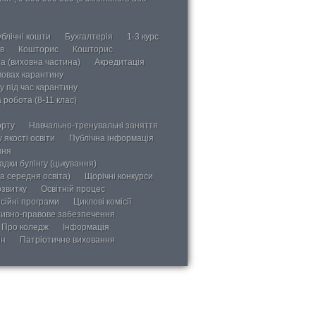
блічні кошти
Бухгалтерія
1-3 курс
в
Кошторис
Кошторис
а (виховна частина)
Акредитація
мовах карантину
у під час карантину
 робота (8-11 клас)
орту
Навчально-тренувальні заняття
 якості освіти
Публічна інформація
ння
дки булінгу (цькування)
а середня освіта)
Щорічні конкурси
озвитку
Освітній процес
сійні програми
Циклові комісії
ивно-правове забезпечення
Про коледж
Інформація
ін
Патріотичне виховання