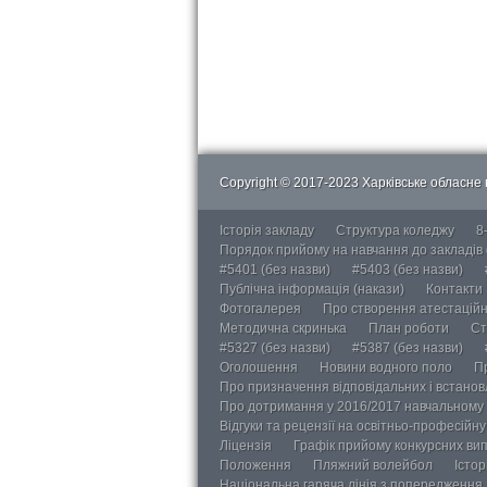
Copyright © 2017-2023 Харківське обласне в
Історія закладу
Структура коледжу
8
Порядок прийому на навчання до закладів
#5401 (без назви)
#5403 (без назви)
Публічна інформація (накази)
Контакти
Фотогалерея
Про створення атестаційно
Методична скринька
План роботи
Ст
#5327 (без назви)
#5387 (без назви)
Оголошення
Новини водного поло
П
Про призначення відповідальних і встанов
Про дотримання у 2016/2017 навчальному 
Відгуки та рецензії на освітньо-професійн
Ліцензія
Графік прийому конкурсних ви
Положення
Пляжний волейбол
Істор
Національна гаряча лінія з попередження д