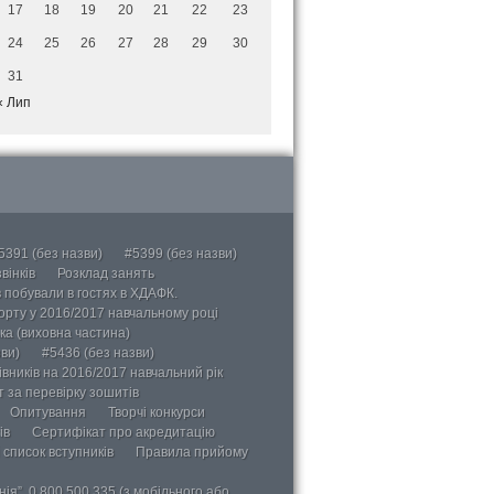
17
18
19
20
21
22
23
24
25
26
27
28
29
30
31
« Лип
5391 (без назви)
#5399 (без назви)
вінків
Розклад занять
в побували в гостях в ХДАФК.
порту у 2016/2017 навчальному році
ка (виховна частина)
ви)
#5436 (без назви)
вників на 2016/2017 навчальний рік
 за перевірку зошитів
Опитування
Творчі конкурси
ів
Сертифікат про акредитацію
 список вступників
Правила прийому
ія”, 0 800 500 335 (з мобільного або