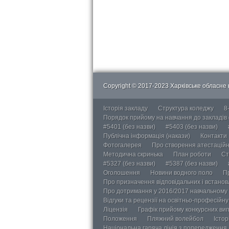
Copyright © 2017-2023 Харківське обласне в
Історія закладу
Структура коледжу
8
Порядок прийому на навчання до закладів
#5401 (без назви)
#5403 (без назви)
Публічна інформація (накази)
Контакти
Фотогалерея
Про створення атестаційно
Методична скринька
План роботи
Ст
#5327 (без назви)
#5387 (без назви)
Оголошення
Новини водного поло
П
Про призначення відповідальних і встанов
Про дотримання у 2016/2017 навчальному 
Відгуки та рецензії на освітньо-професійн
Ліцензія
Графік прийому конкурсних ви
Положення
Пляжний волейбол
Істор
Національна гаряча лінія з попередження д