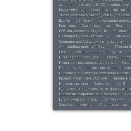
стаціонарного) або 116 123 (з мобільного)
Кадровий склад
Наявність вакантних п
Умови досупності закладу освіти для навч
Школа
ОТ “Чайка”
Благодійна допом
Кошторис
Освітні програми
Дистанці
Рейтинг досягнень студентів
Розклад за
Навчання в умовах карантину
Навчання 
Завдання для 1-2 курсу під час карантину
Дистанційна робота (1-3 курс)
Поради б
Розклад освітнього процесу 1-3 курсів
Р
Правила прийому 2023
Навчальний пла
Річний звіт про діяльність закладу
Резул
План заходів, спрямований на запобігання 
Порядок реагування на доведенні випадки 
Кращий спортсмен 2025 року
Краще від
Навчальний план
Забезпечення ОПП
Циклова комісія дисциплін, які формують с
Нормативно-правове забезпечення
Цик
Електронна бібліотека
Опитування
С
Запобігання корупції
Студентське само