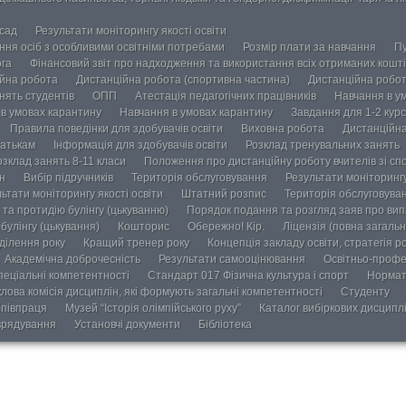
осад
Результати моніторингу якості освіти
ання осіб з особливими освітніми потребами
Розмір плати за навчання
Пу
ога
Фінансовий звіт про надходження та використання всіх отриманих кошті
йна робота
Дистанційна робота (спортивна частина)
Дистанційна робот
нять студентів
ОПП
Атестація педагогічних працівників
Навчання в у
в умовах карантину
Навчання в умовах карантину
Завдання для 1-2 курс
Правила поведінки для здобувачів освіти
Виховна робота
Дистанційна
атькам
Інформація для здобувачів освіти
Розклад тренувальних занять
озклад занять 8-11 класи
Положення про дистанційну роботу вчителів зі сп
н
Вибір підручників
Територія обслуговування
Результати моніторингу
ьтати моніторингу якості освіти
Штатний розпис
Територія обслуговува
та протидію булінгу (цькуванню)
Порядок подання та розгляд заяв про випа
булінгу (цькування)
Кошторис
Обережно! Кір.
Ліцензія (повна загальн
ділення року
Кращий тренер року
Концепція закладу освіти, стратегія р
Академічна доброчесність
Результати самооцінювання
Освітньо-профе
пеціальні компетентності
Стандарт 017 Фізична культура і спорт
Нормат
лова комісія дисциплін, які формують загальні компетентності
Студенту
півпраця
Музей “Історія олімпійського руху”
Каталог вибіркових дисципл
врядування
Установчі документи
Бібліотека