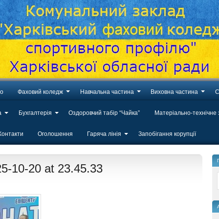
во
Фаховий коледж
Навчальна частина
Виховна частина
С
а
Бухгалтерія
Оздоровчий табір “Чайка”
Матеріально-технічне
Контакти
Оголошення
Гаряча лінія
Запобігання корупції
-10-20 at 23.45.33