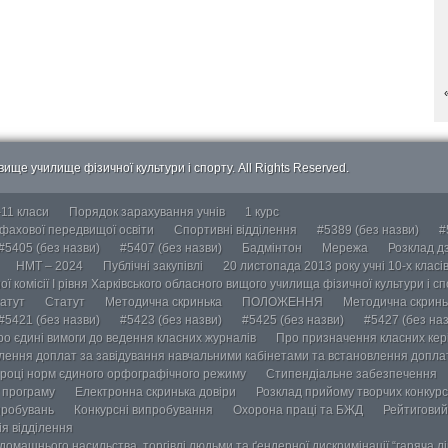
ище училище фізичної культури і спорту. All Rights Reserved.
-11 класи
Порядок зарахування учнів
1 курс
 фахової передвищої освіти
Спортивні відділення
#5389 (без назви)
#
#5405 (без назви)
#5407 (без назви)
Бадмінтон
Мережа
Розклад дз
НМТ – 2024
Публічні закупівлі
20 листопада 2013 року учні 10-х класі
ї комісії І рівня Харківського обласного вищого училища фізичної культури і с
атут
Статут
Методична скринька
ПОЛОЖЕННЯ
Методична скринь
#5421 (без назви)
#5423 (без назви)
#5425 (без назви)
#5427 (без наз
ро єдині вимоги до ведення класних журналів
Про призначення класних кері
лення доплат за завідування навчальними кабінетами та встановлення доплат
році норм єдиного орфографічного режиму
Стипендіальне забезпечення
у програму
Електронна скринька довіри
Розклад прийому творчих конкурс
пробувань
Конкурсні випробування
Охорона праці та БЖД
Рейтиговий
ія відділення
омашнього насильства, торгівлі людьми та ґендерної дискримінації “гаряча лін