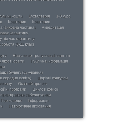
блічні кошти
Бухгалтерія
1-3 курс
в
Кошторис
Кошторис
а (виховна частина)
Акредитація
мовах карантину
у під час карантину
 робота (8-11 клас)
орту
Навчально-тренувальні заняття
 якості освіти
Публічна інформація
ння
дки булінгу (цькування)
а середня освіта)
Щорічні конкурси
озвитку
Освітній процес
сійні програми
Циклові комісії
ивно-правове забезпечення
Про коледж
Інформація
ін
Патріотичне виховання