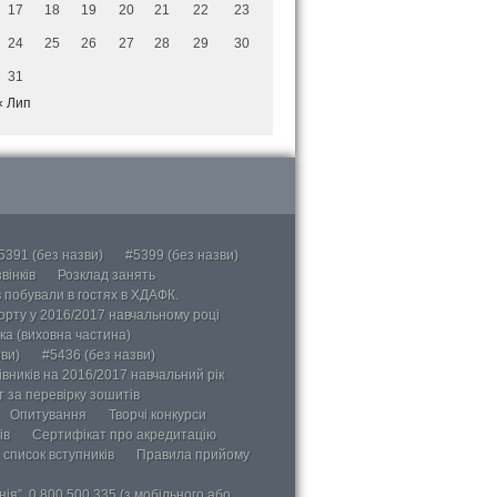
17
18
19
20
21
22
23
24
25
26
27
28
29
30
31
« Лип
5391 (без назви)
#5399 (без назви)
вінків
Розклад занять
в побували в гостях в ХДАФК.
порту у 2016/2017 навчальному році
ка (виховна частина)
ви)
#5436 (без назви)
вників на 2016/2017 навчальний рік
 за перевірку зошитів
Опитування
Творчі конкурси
ів
Сертифікат про акредитацію
 список вступників
Правила прийому
ія”, 0 800 500 335 (з мобільного або