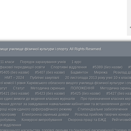
ище училище фізичної культури і спорту. All Rights Reserved.
-11 класи
Порядок зарахування учнів
1 курс
 фахової передвищої освіти
Спортивні відділення
#5389 (без назви)
#
#5405 (без назви)
#5407 (без назви)
Бадмінтон
Мережа
Розклад дз
НМТ – 2024
Публічні закупівлі
20 листопада 2013 року учні 10-х класі
ї комісії І рівня Харківського обласного вищого училища фізичної культури і с
атут
Статут
Методична скринька
ПОЛОЖЕННЯ
Методична скринь
#5421 (без назви)
#5423 (без назви)
#5425 (без назви)
#5427 (без наз
ро єдині вимоги до ведення класних журналів
Про призначення класних кері
лення доплат за завідування навчальними кабінетами та встановлення доплат
році норм єдиного орфографічного режиму
Стипендіальне забезпечення
у програму
Електронна скринька довіри
Розклад прийому творчих конкурс
пробувань
Конкурсні випробування
Охорона праці та БЖД
Рейтиговий
ія відділення
омашнього насильства, торгівлі людьми та ґендерної дискримінації “гаряча лін