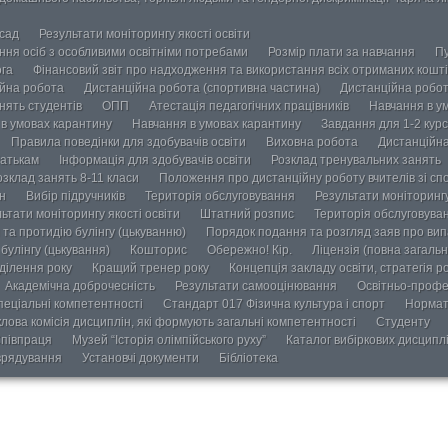
осад
Результати моніторингу якості освіти
ання осіб з особливими освітніми потребами
Розмір плати за навчання
Пу
ога
Фінансовий звіт про надходження та використання всіх отриманих кошті
йна робота
Дистанційна робота (спортивна частина)
Дистанційна робот
нять студентів
ОПП
Атестація педагогічних працівників
Навчання в у
в умовах карантину
Навчання в умовах карантину
Завдання для 1-2 курс
Правила поведінки для здобувачів освіти
Виховна робота
Дистанційна
атькам
Інформація для здобувачів освіти
Розклад тренувальних занять
озклад занять 8-11 класи
Положення про дистанційну роботу вчителів зі сп
н
Вибір підручників
Територія обслуговування
Результати моніторингу
ьтати моніторингу якості освіти
Штатний розпис
Територія обслуговува
та протидію булінгу (цькуванню)
Порядок подання та розгляд заяв про випа
булінгу (цькування)
Кошторис
Обережно! Кір.
Ліцензія (повна загальн
ділення року
Кращий тренер року
Концепція закладу освіти, стратегія р
Академічна доброчесність
Результати самооцінювання
Освітньо-профе
пеціальні компетентності
Стандарт 017 Фізична культура і спорт
Нормат
лова комісія дисциплін, які формують загальні компетентності
Студенту
півпраця
Музей “Історія олімпійського руху”
Каталог вибіркових дисципл
врядування
Установчі документи
Бібліотека