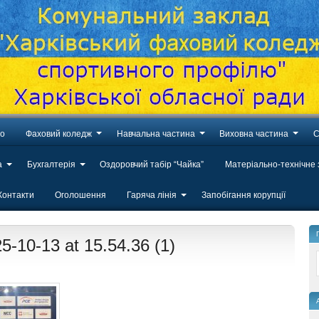
во
Фаховий коледж
Навчальна частина
Виховна частина
С
а
Бухгалтерія
Оздоровчий табір “Чайка”
Матеріально-технічне
Контакти
Оголошення
Гаряча лінія
Запобігання корупції
-10-13 at 15.54.36 (1)