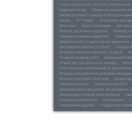
стаціонарного) або 116 123 (з мобільного)
Кадровий склад
Наявність вакантних п
Умови досупності закладу освіти для навч
Школа
ОТ “Чайка”
Благодійна допом
Кошторис
Освітні програми
Дистанці
Рейтинг досягнень студентів
Розклад за
Навчання в умовах карантину
Навчання 
Завдання для 1-2 курсу під час карантину
Дистанційна робота (1-3 курс)
Поради б
Розклад освітнього процесу 1-3 курсів
Р
Правила прийому 2023
Навчальний пла
Річний звіт про діяльність закладу
Резул
План заходів, спрямований на запобігання 
Порядок реагування на доведенні випадки 
Кращий спортсмен 2025 року
Краще від
Навчальний план
Забезпечення ОПП
Циклова комісія дисциплін, які формують с
Нормативно-правове забезпечення
Цик
Електронна бібліотека
Опитування
С
Запобігання корупції
Студентське само