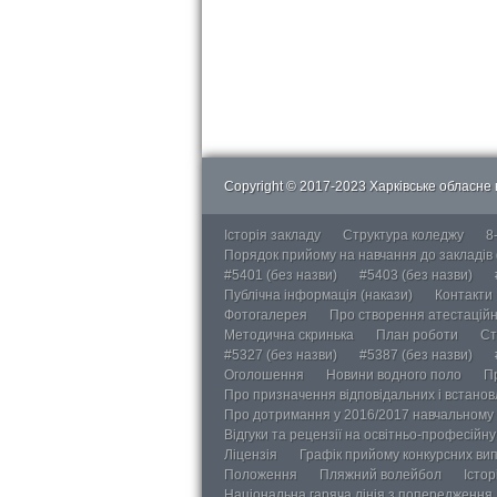
Copyright © 2017-2023 Харківське обласне в
Історія закладу
Структура коледжу
8
Порядок прийому на навчання до закладів
#5401 (без назви)
#5403 (без назви)
Публічна інформація (накази)
Контакти
Фотогалерея
Про створення атестаційно
Методична скринька
План роботи
Ст
#5327 (без назви)
#5387 (без назви)
Оголошення
Новини водного поло
П
Про призначення відповідальних і встанов
Про дотримання у 2016/2017 навчальному 
Відгуки та рецензії на освітньо-професійн
Ліцензія
Графік прийому конкурсних ви
Положення
Пляжний волейбол
Істор
Національна гаряча лінія з попередження д