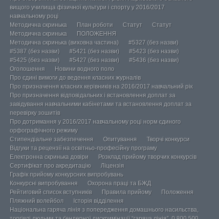
вищого училища фізичної культури і спорту у 2016/2017
навчальному році
Методична скринька
План роботи
Статут
Статут
Методична скринька
ПОЛОЖЕННЯ
Методична скринька (виховна частина)
#5327 (без назви)
#5387 (без назви)
#5421 (без назви)
#5423 (без назви)
#5425 (без назви)
#5427 (без назви)
#5436 (без назви)
Оголошення
Новини водного поло
Про єдині вимоги до ведення класних журналів
Про призначення класних керівників на 2016/2017 навчальний рік
Про призначення відповідальних і встановлення доплат за
завідування навчальними кабінетами та встановлення доплат за
перевірку зошитів
Про дотримання у 2016/2017 навчальному році норм єдиного
орфографічного режиму
Стипендіальне забезпечення
Опитування
Творчі конкурси
Відгуки та рецензії на освітньо-професійну програму
Електронна скринька довіри
Розклад прийому творчих конкурсів
Сертифікат про акредитацію
Ліцензія
Графік прийому конкурсних випробувань
Конкурсні випробування
Охорона праці та БЖД
Рейтиговий список вступників
Правила прийому
Положення
Пляжний волейбол
Історія відділення
Національна гаряча лінія з попередження домашнього насильства,
торгівлі людьми та ґендерної дискримінації “гаряча лінія”, 0 800 500