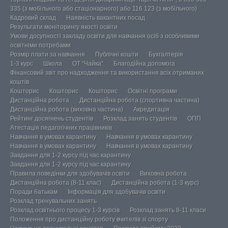
335 (з мобільного або стаціонарного) або 116 123 (з мобільного)
Кадровий склад
Наявність вакантних посад
Результати моніторингу якості освіти
Умови досупності закладу освіти для навчання осіб з особливими
освітніми потребами
Розмір плати за навчання
Публічні кошти
Бухгалтерія
1-3 курс
Школа
ОТ “Чайка”
Благодійна допомога
Фінансовий звіт про надходження та використання всіх отриманих
коштів
Кошторис
Кошторис
Кошторис
Освітні програми
Дистанційна робота
Дистанційна робота (спортивна частина)
Дистанційна робота (виховна частина)
Акредитація
Рейтинг досягнень студентів
Розклад занять студентів
ОПП
Атестація педагогічних працівників
Навчання в умовах карантину
Навчання в умовах карантину
Навчання в умовах карантину
Навчання в умовах карантину
Завдання для 1-2 курсу під час карантину
Завдання для 1-2 курсу під час карантину
Правила поведінки для здобувачів освіти
Виховна робота
Дистанційна робота (8-11 клас)
Дистанційна робота (1-3 курс)
Поради батькам
Інформація для здобувачів освіти
Розклад тренувальних занять
Розклад освітнього процесу 1-3 курсів
Розклад занять 8-11 класи
Положення про дистанційну роботу вчителів зі спорту