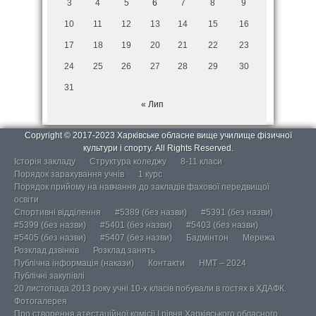
3
4
5
6
7
8
9
10
11
12
13
14
15
16
17
18
19
20
21
22
23
24
25
26
27
28
29
30
31
« Лип
Copyright © 2017-2023 Харківське обласне вище училище фізичної
культури і спорту. All Rights Reserved.
Історія закладу
Структура коледжу
8-11 класи
Порядок зарахування учнів
1 курс
Порядок прийому на навчання до закладів фахової передвищої
освіти
Спортивні відділення
#5389 (без назви)
#5391 (без назви)
#5399 (без назви)
#5401 (без назви)
#5403 (без назви)
#5405 (без назви)
#5407 (без назви)
Бадмінтон
Мережа
Розклад дзвінків
Розклад занять
Публічна інформація (накази)
Контакти
НМТ – 2024
Публічні закупівлі
20 листопада 2013 року учні 10-х класів побували в гостях в ХДАФК.
Фотогалерея
Про створення атестаційної комісії І рівня Харківського обласного