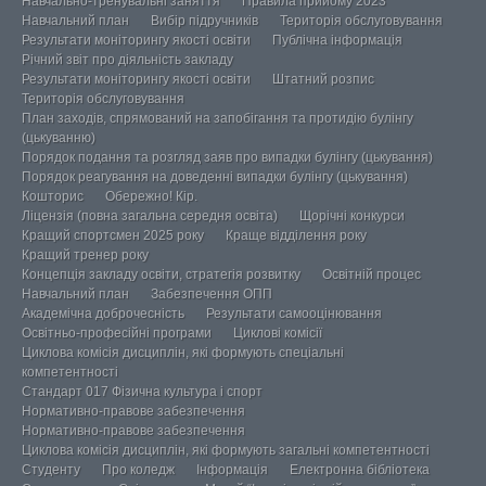
Навчально-тренувальні заняття
Правила прийому 2023
Навчальний план
Вибір підручників
Територія обслуговування
Результати моніторингу якості освіти
Публічна інформація
Річний звіт про діяльність закладу
Результати моніторингу якості освіти
Штатний розпис
Територія обслуговування
План заходів, спрямований на запобігання та протидію булінгу
(цькуванню)
Порядок подання та розгляд заяв про випадки булінгу (цькування)
Порядок реагування на доведенні випадки булінгу (цькування)
Кошторис
Обережно! Кір.
Ліцензія (повна загальна середня освіта)
Щорічні конкурси
Кращий спортсмен 2025 року
Краще відділення року
Кращий тренер року
Концепція закладу освіти, стратегія розвитку
Освітній процес
Навчальний план
Забезпечення ОПП
Академічна доброчесність
Результати самооцінювання
Освітньо-професійні програми
Циклові комісії
Циклова комісія дисциплін, які формують спеціальні
компетентності
Стандарт 017 Фізична культура і спорт
Нормативно-правове забезпечення
Нормативно-правове забезпечення
Циклова комісія дисциплін, які формують загальні компетентності
Студенту
Про коледж
Інформація
Електронна бібліотека