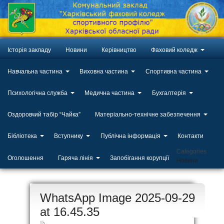
Історія закладу
Новини
Керівництво
Фаховий коледж
Навчальна частина
Виховна частина
Спортивна частина
Психологічна служба
Медична частина
Бухгалтерія
Оздоровчий табір “Чайка”
Матеріально-технічне забезпечення
Бібліотека
Вступнику
Публічна інформація
Контакти
Categories
Оголошення
Гаряча лінія
Запобігання корупції
Новини
ЛИП
WhatsApp Image 2025-09-29
20
at 16.45.35