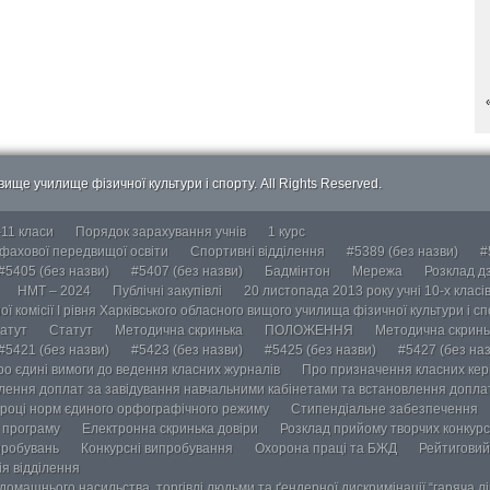
ище училище фізичної культури і спорту. All Rights Reserved.
-11 класи
Порядок зарахування учнів
1 курс
 фахової передвищої освіти
Спортивні відділення
#5389 (без назви)
#
#5405 (без назви)
#5407 (без назви)
Бадмінтон
Мережа
Розклад дз
НМТ – 2024
Публічні закупівлі
20 листопада 2013 року учні 10-х класі
ї комісії І рівня Харківського обласного вищого училища фізичної культури і с
атут
Статут
Методична скринька
ПОЛОЖЕННЯ
Методична скринь
#5421 (без назви)
#5423 (без назви)
#5425 (без назви)
#5427 (без наз
ро єдині вимоги до ведення класних журналів
Про призначення класних кері
лення доплат за завідування навчальними кабінетами та встановлення доплат
році норм єдиного орфографічного режиму
Стипендіальне забезпечення
у програму
Електронна скринька довіри
Розклад прийому творчих конкурс
пробувань
Конкурсні випробування
Охорона праці та БЖД
Рейтиговий
ія відділення
омашнього насильства, торгівлі людьми та ґендерної дискримінації “гаряча лін