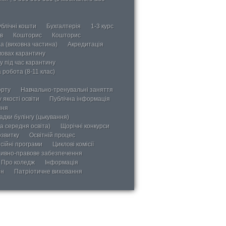
блічні кошти
Бухгалтерія
1-3 курс
в
Кошторис
Кошторис
а (виховна частина)
Акредитація
мовах карантину
у під час карантину
 робота (8-11 клас)
орту
Навчально-тренувальні заняття
 якості освіти
Публічна інформація
ння
дки булінгу (цькування)
а середня освіта)
Щорічні конкурси
озвитку
Освітній процес
сійні програми
Циклові комісії
ивно-правове забезпечення
Про коледж
Інформація
ін
Патріотичне виховання