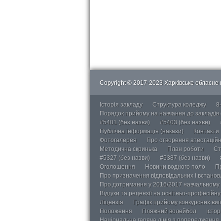
Copyright © 2017-2023 Харківське обласне в
Історія закладу
Структура коледжу
8
Порядок прийому на навчання до закладів
#5401 (без назви)
#5403 (без назви)
Публічна інформація (накази)
Контакти
Фотогалерея
Про створення атестаційно
Методична скринька
План роботи
Ст
#5327 (без назви)
#5387 (без назви)
Оголошення
Новини водного поло
П
Про призначення відповідальних і встанов
Про дотримання у 2016/2017 навчальному 
Відгуки та рецензії на освітньо-професійн
Ліцензія
Графік прийому конкурсних ви
Положення
Пляжний волейбол
Істор
Національна гаряча лінія з попередження д