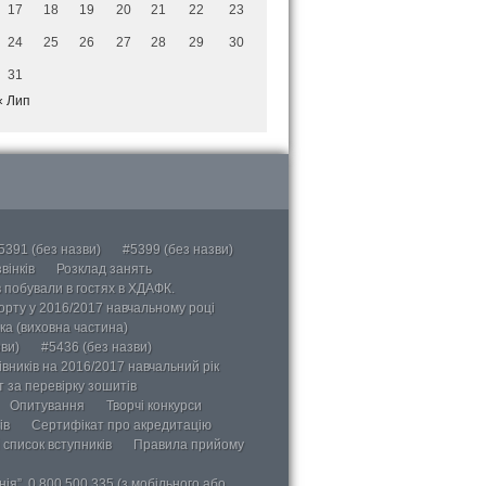
17
18
19
20
21
22
23
24
25
26
27
28
29
30
31
« Лип
5391 (без назви)
#5399 (без назви)
вінків
Розклад занять
в побували в гостях в ХДАФК.
порту у 2016/2017 навчальному році
ка (виховна частина)
ви)
#5436 (без назви)
вників на 2016/2017 навчальний рік
 за перевірку зошитів
Опитування
Творчі конкурси
ів
Сертифікат про акредитацію
 список вступників
Правила прийому
ія”, 0 800 500 335 (з мобільного або