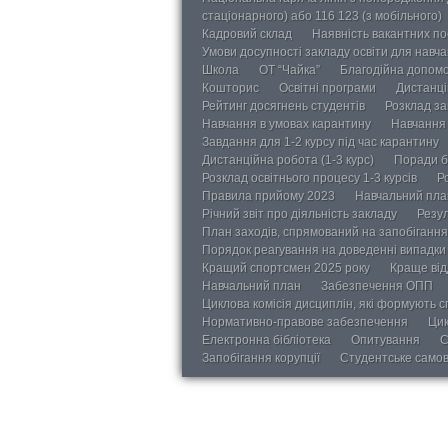
стаціонарного) або 116 123 (з мобільного)
Кадровий склад
Наявність вакантних п
Умови досупності закладу освіти для навч
Школа
ОТ “Чайка”
Благодійна допом
Кошторис
Освітні програми
Дистанці
Рейтинг досягнень студентів
Розклад за
Навчання в умовах карантину
Навчання 
Завдання для 1-2 курсу під час карантину
Дистанційна робота (1-3 курс)
Поради б
Розклад освітнього процесу 1-3 курсів
Р
Правила прийому 2023
Навчальний пла
Річний звіт про діяльність закладу
Резул
План заходів, спрямований на запобігання 
Порядок реагування на доведенні випадки 
Кращий спортсмен 2025 року
Краще від
Навчальний план
Забезпечення ОПП
Циклова комісія дисциплін, які формують с
Нормативно-правове забезпечення
Цик
Електронна бібліотека
Опитування
С
Запобігання корупції
Студентське само