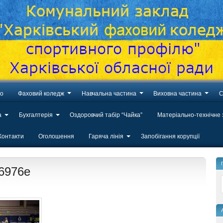
во
Фаховий коледж
Навчальна частина
Виховна частина
С
а
Бухгалтерія
Оздоровчий табір “Чайка”
Матеріально-технічне
Контакти
Оголошення
Гаряча лінія
Запобігання корупції
6976e