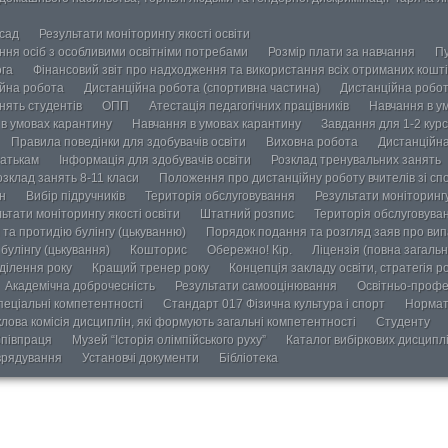
осад
Результати моніторингу якості освіти
ання осіб з особливими освітніми потребами
Розмір плати за навчання
Пу
ога
Фінансовий звіт про надходження та використання всіх отриманих кошті
йна робота
Дистанційна робота (спортивна частина)
Дистанційна робот
нять студентів
ОПП
Атестація педагогічних працівників
Навчання в у
в умовах карантину
Навчання в умовах карантину
Завдання для 1-2 курс
Правила поведінки для здобувачів освіти
Виховна робота
Дистанційна
атькам
Інформація для здобувачів освіти
Розклад тренувальних занять
озклад занять 8-11 класи
Положення про дистанційну роботу вчителів зі сп
н
Вибір підручників
Територія обслуговування
Результати моніторингу
ьтати моніторингу якості освіти
Штатний розпис
Територія обслуговува
та протидію булінгу (цькуванню)
Порядок подання та розгляд заяв про випа
булінгу (цькування)
Кошторис
Обережно! Кір.
Ліцензія (повна загальн
ділення року
Кращий тренер року
Концепція закладу освіти, стратегія р
Академічна доброчесність
Результати самооцінювання
Освітньо-профе
пеціальні компетентності
Стандарт 017 Фізична культура і спорт
Нормат
лова комісія дисциплін, які формують загальні компетентності
Студенту
півпраця
Музей “Історія олімпійського руху”
Каталог вибіркових дисципл
врядування
Установчі документи
Бібліотека