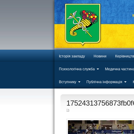
Історія закладу
Новини
Керівницт
Психологічна служба
Медична частин
Вступнику
Публічна інформація
ЛИП
17524313756873fb0f
20