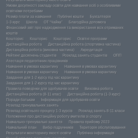
Результати моніторингу якості освіти
Умови досупності закладу освіти для навчання осіб з особливими
освітніми потребами
Розмір плати за навчання
Публічні кошти
Бухгалтерія
1-3 курс
Школа
ОТ “Чайка”
Благодійна допомога
Фінансовий звіт про надходження та використання всіх отриманих
коштів
Кошторис
Кошторис
Кошторис
Освітні програми
Дистанційна робота
Дистанційна робота (спортивна частина)
Дистанційна робота (виховна частина)
Акредитація
Рейтинг досягнень студентів
Розклад занять студентів
ОПП
Атестація педагогічних працівників
Навчання в умовах карантину
Навчання в умовах карантину
Навчання в умовах карантину
Навчання в умовах карантину
Завдання для 1-2 курсу під час карантину
Завдання для 1-2 курсу під час карантину
Правила поведінки для здобувачів освіти
Виховна робота
Дистанційна робота (8-11 клас)
Дистанційна робота (1-3 курс)
Поради батькам
Інформація для здобувачів освіти
Розклад тренувальних занять
Розклад освітнього процесу 1-3 курсів
Розклад занять 8-11 класи
Положення про дистанційну роботу вчителів зі спорту
Навчально-тренувальні заняття
Правила прийому 2023
Навчальний план
Вибір підручників
Територія обслуговування
Результати моніторингу якості освіти
Публічна інформація