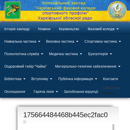
Історія закладу
Новини
Керівництво
Фаховий коледж
Навчальна частина
Виховна частина
Спортивна частина
Психологічна служба
Медична частина
Бухгалтерія
Оздоровчий табір “Чайка”
Матеріально-технічне забезпечення
Бібліотека
Вступнику
Публічна інформація
Контакти
Categories
Оголошення
Гаряча лінія
Запобігання корупції
Новини
ЛИП
175664484468b445ec2fac0
20