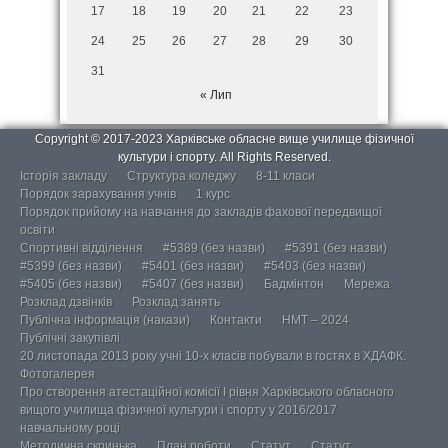
17
18
19
20
21
22
23
24
25
26
27
28
29
30
31
« Лип
Copyright © 2017-2023 Харківське обласне вище училище фізичної
культури і спорту. All Rights Reserved.
Історія закладу
Структура коледжу
8-11 класи
Порядок зарахування учнів
1 курс
Порядок прийому на навчання до закладів фахової передвищої
освіти
Спортивні відділення
#5389 (без назви)
#5391 (без назви)
#5399 (без назви)
#5401 (без назви)
#5403 (без назви)
#5405 (без назви)
#5407 (без назви)
Бадмінтон
Мережа
Розклад дзвінків
Розклад занять
Публічна інформація (накази)
Контакти
НМТ – 2024
Публічні закупівлі
20 листопада 2013 року учні 10-х класів побували в гостях в ХДАФК.
Фотогалерея
Про створення атестаційної комісії І рівня Харківського обласного
вищого училища фізичної культури і спорту у 2016/2017
навчальному році
Методична скринька
План роботи
Статут
Статут