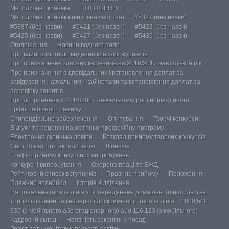
Методична скринька
ПОЛОЖЕННЯ
Методична скринька (виховна частина)
#5327 (без назви)
#5387 (без назви)
#5421 (без назви)
#5423 (без назви)
#5425 (без назви)
#5427 (без назви)
#5436 (без назви)
Оголошення
Новини водного поло
Про єдині вимоги до ведення класних журналів
Про призначення класних керівників на 2016/2017 навчальний рік
Про призначення відповідальних і встановлення доплат за
завідування навчальними кабінетами та встановлення доплат за
перевірку зошитів
Про дотримання у 2016/2017 навчальному році норм єдиного
орфографічного режиму
Стипендіальне забезпечення
Опитування
Творчі конкурси
Відгуки та рецензії на освітньо-професійну програму
Електронна скринька довіри
Розклад прийому творчих конкурсів
Сертифікат про акредитацію
Ліцензія
Графік прийому конкурсних випробувань
Конкурсні випробування
Охорона праці та БЖД
Рейтиговий список вступників
Правила прийому
Положення
Пляжний волейбол
Історія відділення
Національна гаряча лінія з попередження домашнього насильства,
торгівлі людьми та ґендерної дискримінації “гаряча лінія”, 0 800 500
335 (з мобільного або стаціонарного) або 116 123 (з мобільного)
Кадровий склад
Наявність вакантних посад