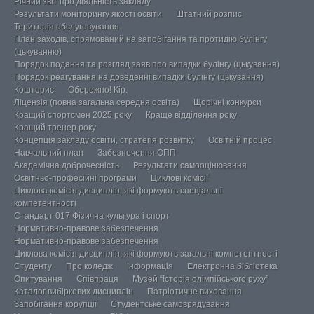
Річний звіт про діяльність закладу
Результати моніторингу якості освіти
Штатний розпис
Територія обслуговування
План заходів, спрямований на запобігання та протидію булінгу
(цькуванню)
Порядок подання та розгляд заяв про випадки булінгу (цькування)
Порядок реагування на доведенні випадки булінгу (цькування)
Кошторис
Обережно! Кір.
Ліцензія (повна загальна середня освіта)
Щорічні конкурси
Кращий спортсмен 2025 року
Краще відділення року
Кращий тренер року
Концепція закладу освіти, стратегія розвитку
Освітній процес
Навчальний план
Забезпечення ОПП
Академічна доброчесність
Результати самооцінювання
Освітньо-професійні програми
Циклові комісії
Циклова комісія дисциплін, які формують спеціальні
компетентності
Стандарт 017 Фізична культура і спорт
Нормативно-правове забезпечення
Нормативно-правове забезпечення
Циклова комісія дисциплін, які формують загальні компетентності
Студенту
Про коледж
Інформація
Електронна бібліотека
Опитування
Співпраця
Музей “Історія олімпійського руху”
Каталог вибіркових дисциплін
Патріотичне виховання
Запобігання корупції
Студентське самоврядування