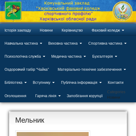
Історія закладу
Новини
Керівництво
Фаховий коледж
Навчальна частина
Виховна частина
Спортивна частина
Психологічна служба
Медична частина
Бухгалтерія
Оздоровчий табір “Чайка”
Матеріально-технічне забезпечення
Бібліотека
Вступнику
Публічна інформація
Контакти
Categories
Оголошення
Гаряча лінія
Запобігання корупції
Новини
Мельник