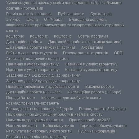
Умови досупності закладу освіти для навчання осіб з особливими
освітніми потребами
Розмір плати за навчання
Публічні кошти
Бухгалтерія
1-3 курс
Школа
ОТ “Чайка”
Благодійна допомога
Фінансовий звіт про надходження та використання всіх отриманих
коштів
Кошторис
Кошторис
Кошторис
Освітні програми
Дистанційна робота
Дистанційна робота (спортивна частина)
Дистанційна робота (виховна частина)
Акредитація
Рейтинг досягнень студентів
Розклад занять студентів
ОПП
Атестація педагогічних працівників
Навчання в умовах карантину
Навчання в умовах карантину
Навчання в умовах карантину
Навчання в умовах карантину
Завдання для 1-2 курсу під час карантину
Завдання для 1-2 курсу під час карантину
Правила поведінки для здобувачів освіти
Виховна робота
Дистанційна робота (8-11 клас)
Дистанційна робота (1-3 курс)
Поради батькам
Інформація для здобувачів освіти
Розклад тренувальних занять
Розклад освітнього процесу 1-3 курсів
Розклад занять 8-11 класи
Положення про дистанційну роботу вчителів зі спорту
Навчально-тренувальні заняття
Правила прийому 2023
Навчальний план
Вибір підручників
Територія обслуговування
Результати моніторингу якості освіти
Публічна інформація
Річний звіт про діяльність закладу