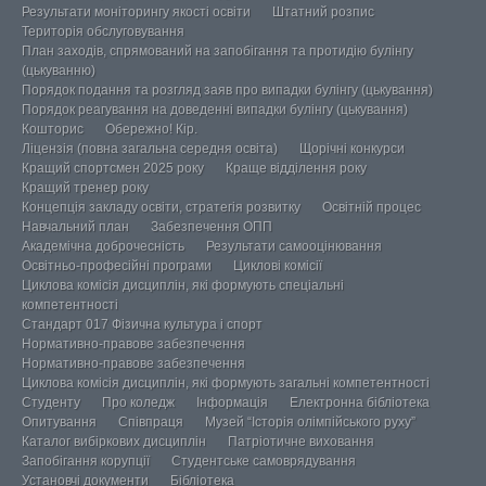
Результати моніторингу якості освіти
Штатний розпис
Територія обслуговування
План заходів, спрямований на запобігання та протидію булінгу
(цькуванню)
Порядок подання та розгляд заяв про випадки булінгу (цькування)
Порядок реагування на доведенні випадки булінгу (цькування)
Кошторис
Обережно! Кір.
Ліцензія (повна загальна середня освіта)
Щорічні конкурси
Кращий спортсмен 2025 року
Краще відділення року
Кращий тренер року
Концепція закладу освіти, стратегія розвитку
Освітній процес
Навчальний план
Забезпечення ОПП
Академічна доброчесність
Результати самооцінювання
Освітньо-професійні програми
Циклові комісії
Циклова комісія дисциплін, які формують спеціальні
компетентності
Стандарт 017 Фізична культура і спорт
Нормативно-правове забезпечення
Нормативно-правове забезпечення
Циклова комісія дисциплін, які формують загальні компетентності
Студенту
Про коледж
Інформація
Електронна бібліотека
Опитування
Співпраця
Музей “Історія олімпійського руху”
Каталог вибіркових дисциплін
Патріотичне виховання
Запобігання корупції
Студентське самоврядування
Установчі документи
Бібліотека