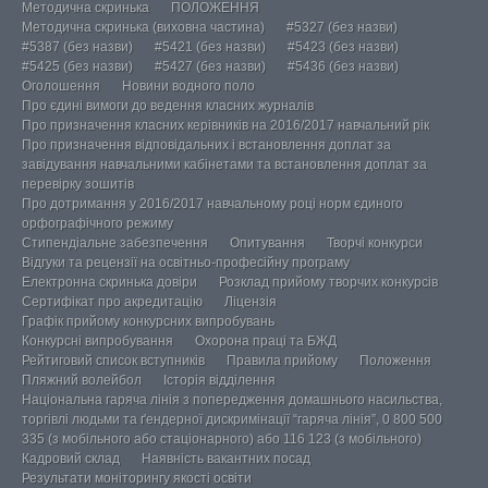
Методична скринька
ПОЛОЖЕННЯ
Методична скринька (виховна частина)
#5327 (без назви)
#5387 (без назви)
#5421 (без назви)
#5423 (без назви)
#5425 (без назви)
#5427 (без назви)
#5436 (без назви)
Оголошення
Новини водного поло
Про єдині вимоги до ведення класних журналів
Про призначення класних керівників на 2016/2017 навчальний рік
Про призначення відповідальних і встановлення доплат за
завідування навчальними кабінетами та встановлення доплат за
перевірку зошитів
Про дотримання у 2016/2017 навчальному році норм єдиного
орфографічного режиму
Стипендіальне забезпечення
Опитування
Творчі конкурси
Відгуки та рецензії на освітньо-професійну програму
Електронна скринька довіри
Розклад прийому творчих конкурсів
Сертифікат про акредитацію
Ліцензія
Графік прийому конкурсних випробувань
Конкурсні випробування
Охорона праці та БЖД
Рейтиговий список вступників
Правила прийому
Положення
Пляжний волейбол
Історія відділення
Національна гаряча лінія з попередження домашнього насильства,
торгівлі людьми та ґендерної дискримінації “гаряча лінія”, 0 800 500
335 (з мобільного або стаціонарного) або 116 123 (з мобільного)
Кадровий склад
Наявність вакантних посад
Результати моніторингу якості освіти