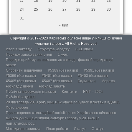
17
18
19
20
21
22
23
24
25
26
27
28
29
30
31
« Лип
Copyright © 2017-2023 Харківське обласне вище училище фізичної
культури і спорту. All Rights Reserved.
Історія закладу
Структура коледжу
8-11 класи
Порядок зарахування учнів
1 курс
Порядок прийому на навчання до закладів фахової передвищої
освіти
Спортивні відділення
#5389 (без назви)
#5391 (без назви)
#5399 (без назви)
#5401 (без назви)
#5403 (без назви)
#5405 (без назви)
#5407 (без назви)
Бадмінтон
Мережа
Розклад дзвінків
Розклад занять
Публічна інформація (накази)
Контакти
НМТ – 2024
Публічні закупівлі
20 листопада 2013 року учні 10-х класів побували в гостях в ХДАФК.
Фотогалерея
Про створення атестаційної комісії І рівня Харківського обласного
вищого училища фізичної культури і спорту у 2016/2017
навчальному році
Методична скринька
План роботи
Статут
Статут