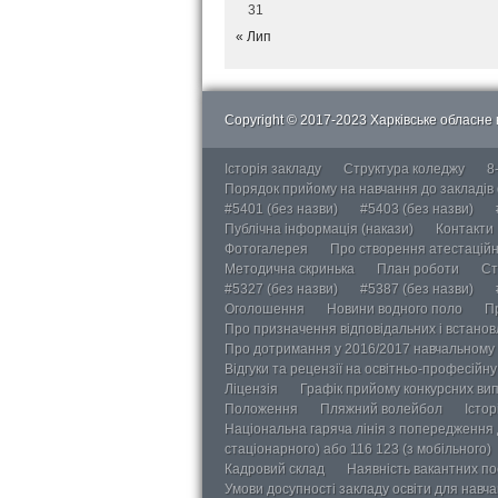
31
« Лип
Copyright © 2017-2023 Харківське обласне в
Історія закладу
Структура коледжу
8
Порядок прийому на навчання до закладів
#5401 (без назви)
#5403 (без назви)
Публічна інформація (накази)
Контакти
Фотогалерея
Про створення атестаційно
Методична скринька
План роботи
Ст
#5327 (без назви)
#5387 (без назви)
Оголошення
Новини водного поло
П
Про призначення відповідальних і встанов
Про дотримання у 2016/2017 навчальному 
Відгуки та рецензії на освітньо-професійн
Ліцензія
Графік прийому конкурсних ви
Положення
Пляжний волейбол
Істор
Національна гаряча лінія з попередження д
стаціонарного) або 116 123 (з мобільного)
Кадровий склад
Наявність вакантних п
Умови досупності закладу освіти для навч