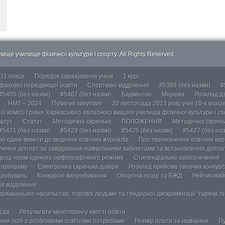
ище училище фізичної культури і спорту. All Rights Reserved.
-11 класи
Порядок зарахування учнів
1 курс
 фахової передвищої освіти
Спортивні відділення
#5389 (без назви)
#
#5405 (без назви)
#5407 (без назви)
Бадмінтон
Мережа
Розклад дз
НМТ – 2024
Публічні закупівлі
20 листопада 2013 року учні 10-х класі
ї комісії І рівня Харківського обласного вищого училища фізичної культури і с
атут
Статут
Методична скринька
ПОЛОЖЕННЯ
Методична скринь
#5421 (без назви)
#5423 (без назви)
#5425 (без назви)
#5427 (без наз
ро єдині вимоги до ведення класних журналів
Про призначення класних кері
лення доплат за завідування навчальними кабінетами та встановлення доплат
році норм єдиного орфографічного режиму
Стипендіальне забезпечення
у програму
Електронна скринька довіри
Розклад прийому творчих конкурс
пробувань
Конкурсні випробування
Охорона праці та БЖД
Рейтиговий
ія відділення
омашнього насильства, торгівлі людьми та ґендерної дискримінації “гаряча лін
осад
Результати моніторингу якості освіти
ання осіб з особливими освітніми потребами
Розмір плати за навчання
Пу