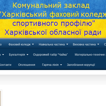
во
Фаховий коледж
Навчальна частина
Виховна частина
С
а
Бухгалтерія
Оздоровчий табір “Чайка”
Матеріально-технічне
Контакти
Оголошення
Гаряча лінія
Запобігання корупції