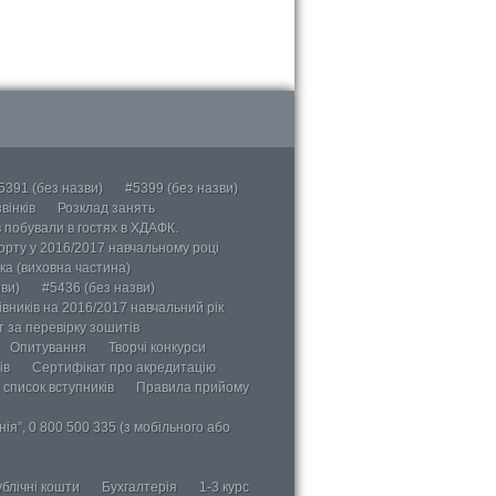
5391 (без назви)
#5399 (без назви)
вінків
Розклад занять
в побували в гостях в ХДАФК.
порту у 2016/2017 навчальному році
ка (виховна частина)
ви)
#5436 (без назви)
вників на 2016/2017 навчальний рік
 за перевірку зошитів
Опитування
Творчі конкурси
ів
Сертифікат про акредитацію
 список вступників
Правила прийому
ія”, 0 800 500 335 (з мобільного або
блічні кошти
Бухгалтерія
1-3 курс