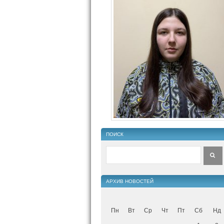
ПОИСК
АРХИВ НОВОСТЕЙ
Пн
Вт
Ср
Чт
Пт
Сб
Нд