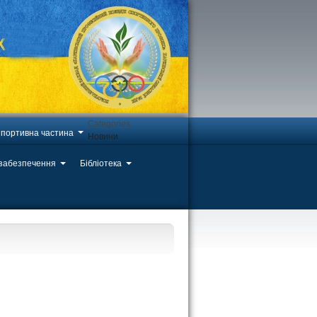
Categories
портивна частина
Новини
 забезпечення
Бібліотека