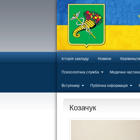
Історія закладу
Новини
Керівницт
Психологічна служба
Медична частин
Вступнику
Публічна інформація
Козачук