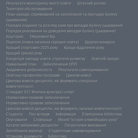
Результати моніторингу якості освіти
Штатний розпис
Територія обслуговування
План заходів, спрямований на запобігання та протидію булінгу
(цькуванню)
Порядок подання та розгляд заяв про випадки булінгу (цькування)
Порядок реагування на доведенні випадки булінгу (цькування)
Кошторис
Обережно! Кір.
Ліцензія (повна загальна середня освіта)
Щорічні конкурси
Кращий спортсмен 2025 року
Краще відділення року
Кращий тренер року
Концепція закладу освіти, стратегія розвитку
Освітній процес
Навчальний план
Забезпечення ОПП
Академічна доброчесність
Результати самооцінювання
Освітньо-професійні програми
Циклові комісії
Циклова комісія дисциплін, які формують спеціальні
компетентності
Стандарт 017 Фізична культура і спорт
Нормативно-правове забезпечення
Нормативно-правове забезпечення
Циклова комісія дисциплін, які формують загальні компетентності
Студенту
Про коледж
Інформація
Електронна бібліотека
Опитування
Співпраця
Музей “Історія олімпійського руху”
Каталог вибіркових дисциплін
Патріотичне виховання
Запобігання корупції
Студентське самоврядування
Установчі документи
Бібліотека