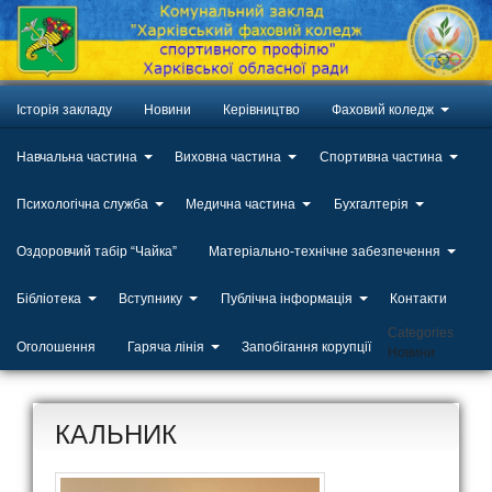
Історія закладу
Новини
Керівництво
Фаховий коледж
Навчальна частина
Виховна частина
Спортивна частина
Психологічна служба
Медична частина
Бухгалтерія
Оздоровчий табір “Чайка”
Матеріально-технічне забезпечення
Бібліотека
Вступнику
Публічна інформація
Контакти
Categories
Оголошення
Гаряча лінія
Запобігання корупції
Новини
КАЛЬНИК