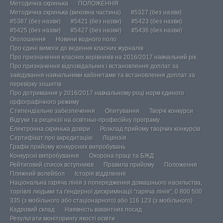
Методична скринька
ПОЛОЖЕННЯ
Методична скринька (виховна частина)
#5327 (без назви)
#5387 (без назви)
#5421 (без назви)
#5423 (без назви)
#5425 (без назви)
#5427 (без назви)
#5436 (без назви)
Оголошення
Новини водного поло
Про єдині вимоги до ведення класних журналів
Про призначення класних керівників на 2016/2017 навчальний рік
Про призначення відповідальних і встановлення доплат за
завідування навчальними кабінетами та встановлення доплат за
перевірку зошитів
Про дотримання у 2016/2017 навчальному році норм єдиного
орфографічного режиму
Стипендіальне забезпечення
Опитування
Творчі конкурси
Відгуки та рецензії на освітньо-професійну програму
Електронна скринька довіри
Розклад прийому творчих конкурсів
Сертифікат про акредитацію
Ліцензія
Графік прийому конкурсних випробувань
Конкурсні випробування
Охорона праці та БЖД
Рейтиговий список вступників
Правила прийому
Положення
Пляжний волейбол
Історія відділення
Національна гаряча лінія з попередження домашнього насильства,
торгівлі людьми та ґендерної дискримінації “гаряча лінія”, 0 800 500
335 (з мобільного або стаціонарного) або 116 123 (з мобільного)
Кадровий склад
Наявність вакантних посад
Результати моніторингу якості освіти