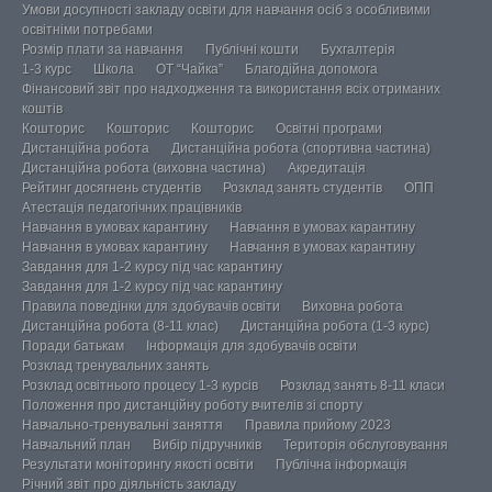
Умови досупності закладу освіти для навчання осіб з особливими
освітніми потребами
Розмір плати за навчання
Публічні кошти
Бухгалтерія
1-3 курс
Школа
ОТ “Чайка”
Благодійна допомога
Фінансовий звіт про надходження та використання всіх отриманих
коштів
Кошторис
Кошторис
Кошторис
Освітні програми
Дистанційна робота
Дистанційна робота (спортивна частина)
Дистанційна робота (виховна частина)
Акредитація
Рейтинг досягнень студентів
Розклад занять студентів
ОПП
Атестація педагогічних працівників
Навчання в умовах карантину
Навчання в умовах карантину
Навчання в умовах карантину
Навчання в умовах карантину
Завдання для 1-2 курсу під час карантину
Завдання для 1-2 курсу під час карантину
Правила поведінки для здобувачів освіти
Виховна робота
Дистанційна робота (8-11 клас)
Дистанційна робота (1-3 курс)
Поради батькам
Інформація для здобувачів освіти
Розклад тренувальних занять
Розклад освітнього процесу 1-3 курсів
Розклад занять 8-11 класи
Положення про дистанційну роботу вчителів зі спорту
Навчально-тренувальні заняття
Правила прийому 2023
Навчальний план
Вибір підручників
Територія обслуговування
Результати моніторингу якості освіти
Публічна інформація
Річний звіт про діяльність закладу