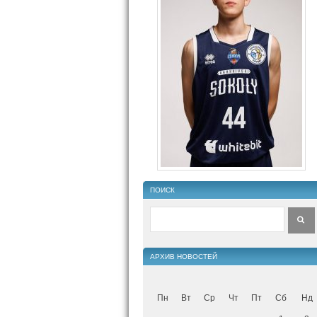
ПОИСК
АРХИВ НОВОСТЕЙ
Пн
Вт
Ср
Чт
Пт
Сб
Нд