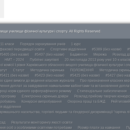
ище училище фізичної культури і спорту. All Rights Reserved.
-11 класи
Порядок зарахування учнів
1 курс
 фахової передвищої освіти
Спортивні відділення
#5389 (без назви)
#
#5405 (без назви)
#5407 (без назви)
Бадмінтон
Мережа
Розклад дз
НМТ – 2024
Публічні закупівлі
20 листопада 2013 року учні 10-х класі
ї комісії І рівня Харківського обласного вищого училища фізичної культури і с
атут
Статут
Методична скринька
ПОЛОЖЕННЯ
Методична скринь
#5421 (без назви)
#5423 (без назви)
#5425 (без назви)
#5427 (без наз
ро єдині вимоги до ведення класних журналів
Про призначення класних кері
лення доплат за завідування навчальними кабінетами та встановлення доплат
році норм єдиного орфографічного режиму
Стипендіальне забезпечення
у програму
Електронна скринька довіри
Розклад прийому творчих конкурс
пробувань
Конкурсні випробування
Охорона праці та БЖД
Рейтиговий
ія відділення
омашнього насильства, торгівлі людьми та ґендерної дискримінації “гаряча лін
осад
Результати моніторингу якості освіти
ання осіб з особливими освітніми потребами
Розмір плати за навчання
Пу