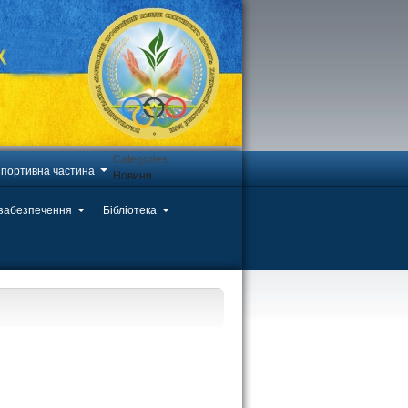
Categories
портивна частина
Новини
 забезпечення
Бібліотека