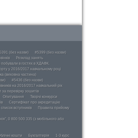
5391 (без назви)
#5399 (без назви)
вінків
Розклад занять
в побували в гостях в ХДАФК.
порту у 2016/2017 навчальному році
ка (виховна частина)
ви)
#5436 (без назви)
вників на 2016/2017 навчальний рік
 за перевірку зошитів
Опитування
Творчі конкурси
ів
Сертифікат про акредитацію
 список вступників
Правила прийому
ія”, 0 800 500 335 (з мобільного або
блічні кошти
Бухгалтерія
1-3 курс