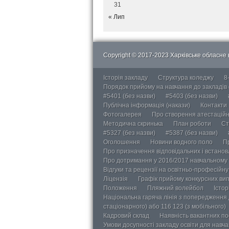
31
« Лип
Copyright © 2017-2023 Харківське обласне в
Історія закладу
Структура коледжу
8
Порядок прийому на навчання до закладів
#5401 (без назви)
#5403 (без назви)
Публічна інформація (накази)
Контакти
Фотогалерея
Про створення атестаційно
Методична скринька
План роботи
Ст
#5327 (без назви)
#5387 (без назви)
Оголошення
Новини водного поло
П
Про призначення відповідальних і встанов
Про дотримання у 2016/2017 навчальному 
Відгуки та рецензії на освітньо-професійн
Ліцензія
Графік прийому конкурсних ви
Положення
Пляжний волейбол
Істор
Національна гаряча лінія з попередження д
стаціонарного) або 116 123 (з мобільного)
Кадровий склад
Наявність вакантних п
Умови досупності закладу освіти для навч