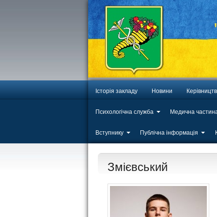
Історія закладу
Новини
Керівницт
Психологічна служба
Медична частин
Вступнику
Публічна інформація
Змієвський