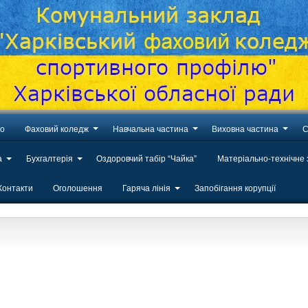
во
Фаховий коледж
Навчальна частина
Виховна частина
С
а
Бухгалтерія
Оздоровчий табір “Чайка”
Матеріально-технічне
Контакти
Оголошення
Гаряча лінія
Запобігання корупції