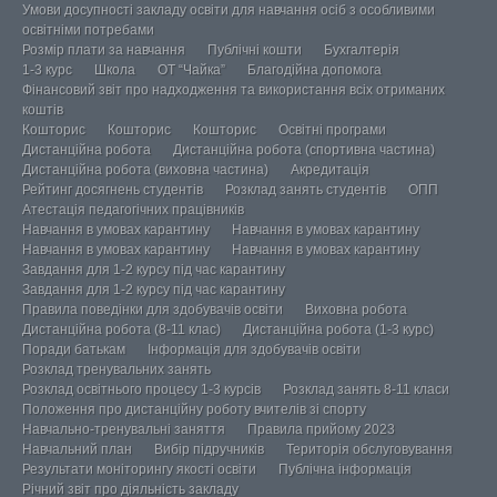
Умови досупності закладу освіти для навчання осіб з особливими
освітніми потребами
Розмір плати за навчання
Публічні кошти
Бухгалтерія
1-3 курс
Школа
ОТ “Чайка”
Благодійна допомога
Фінансовий звіт про надходження та використання всіх отриманих
коштів
Кошторис
Кошторис
Кошторис
Освітні програми
Дистанційна робота
Дистанційна робота (спортивна частина)
Дистанційна робота (виховна частина)
Акредитація
Рейтинг досягнень студентів
Розклад занять студентів
ОПП
Атестація педагогічних працівників
Навчання в умовах карантину
Навчання в умовах карантину
Навчання в умовах карантину
Навчання в умовах карантину
Завдання для 1-2 курсу під час карантину
Завдання для 1-2 курсу під час карантину
Правила поведінки для здобувачів освіти
Виховна робота
Дистанційна робота (8-11 клас)
Дистанційна робота (1-3 курс)
Поради батькам
Інформація для здобувачів освіти
Розклад тренувальних занять
Розклад освітнього процесу 1-3 курсів
Розклад занять 8-11 класи
Положення про дистанційну роботу вчителів зі спорту
Навчально-тренувальні заняття
Правила прийому 2023
Навчальний план
Вибір підручників
Територія обслуговування
Результати моніторингу якості освіти
Публічна інформація
Річний звіт про діяльність закладу