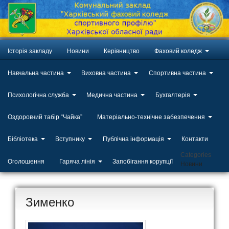
Історія закладу
Новини
Керівництво
Фаховий коледж
Навчальна частина
Виховна частина
Спортивна частина
Психологічна служба
Медична частина
Бухгалтерія
Оздоровчий табір “Чайка”
Матеріально-технічне забезпечення
Бібліотека
Вступнику
Публічна інформація
Контакти
Categories
Оголошення
Гаряча лінія
Запобігання корупції
Новини
Зименко