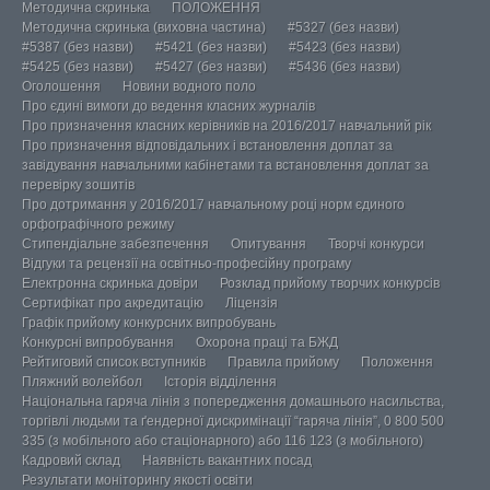
Методична скринька
ПОЛОЖЕННЯ
Методична скринька (виховна частина)
#5327 (без назви)
#5387 (без назви)
#5421 (без назви)
#5423 (без назви)
#5425 (без назви)
#5427 (без назви)
#5436 (без назви)
Оголошення
Новини водного поло
Про єдині вимоги до ведення класних журналів
Про призначення класних керівників на 2016/2017 навчальний рік
Про призначення відповідальних і встановлення доплат за
завідування навчальними кабінетами та встановлення доплат за
перевірку зошитів
Про дотримання у 2016/2017 навчальному році норм єдиного
орфографічного режиму
Стипендіальне забезпечення
Опитування
Творчі конкурси
Відгуки та рецензії на освітньо-професійну програму
Електронна скринька довіри
Розклад прийому творчих конкурсів
Сертифікат про акредитацію
Ліцензія
Графік прийому конкурсних випробувань
Конкурсні випробування
Охорона праці та БЖД
Рейтиговий список вступників
Правила прийому
Положення
Пляжний волейбол
Історія відділення
Національна гаряча лінія з попередження домашнього насильства,
торгівлі людьми та ґендерної дискримінації “гаряча лінія”, 0 800 500
335 (з мобільного або стаціонарного) або 116 123 (з мобільного)
Кадровий склад
Наявність вакантних посад
Результати моніторингу якості освіти