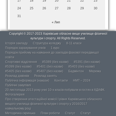
17
18
19
20
21
22
23
24
25
26
27
28
29
30
31
« Лип
Copyright © 2017-2023 Харківське обласне вище училище фізичної
культури і спорту. All Rights Reserved.
Історія закладу
Структура коледжу
8-11 класи
Порядок зарахування учнів
1 курс
Порядок прийому на навчання до закладів фахової передвищої
освіти
Спортивні відділення
#5389 (без назви)
#5391 (без назви)
#5399 (без назви)
#5401 (без назви)
#5403 (без назви)
#5405 (без назви)
#5407 (без назви)
Бадмінтон
Мережа
Розклад дзвінків
Розклад занять
Публічна інформація (накази)
Контакти
НМТ – 2024
Публічні закупівлі
20 листопада 2013 року учні 10-х класів побували в гостях в ХДАФК.
Фотогалерея
Про створення атестаційної комісії І рівня Харківського обласного
вищого училища фізичної культури і спорту у 2016/2017
навчальному році
Методична скринька
План роботи
Статут
Статут