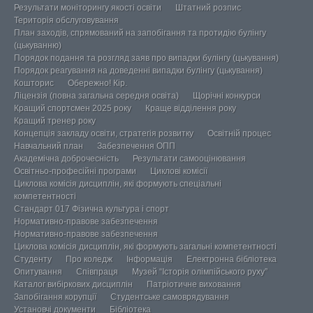
Результати моніторингу якості освіти
Штатний розпис
Територія обслуговування
План заходів, спрямований на запобігання та протидію булінгу
(цькуванню)
Порядок подання та розгляд заяв про випадки булінгу (цькування)
Порядок реагування на доведенні випадки булінгу (цькування)
Кошторис
Обережно! Кір.
Ліцензія (повна загальна середня освіта)
Щорічні конкурси
Кращий спортсмен 2025 року
Краще відділення року
Кращий тренер року
Концепція закладу освіти, стратегія розвитку
Освітній процес
Навчальний план
Забезпечення ОПП
Академічна доброчесність
Результати самооцінювання
Освітньо-професійні програми
Циклові комісії
Циклова комісія дисциплін, які формують спеціальні
компетентності
Стандарт 017 Фізична культура і спорт
Нормативно-правове забезпечення
Нормативно-правове забезпечення
Циклова комісія дисциплін, які формують загальні компетентності
Студенту
Про коледж
Інформація
Електронна бібліотека
Опитування
Співпраця
Музей “Історія олімпійського руху”
Каталог вибіркових дисциплін
Патріотичне виховання
Запобігання корупції
Студентське самоврядування
Установчі документи
Бібліотека