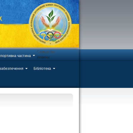
Categories
портивна частина
Новини
 забезпечення
Бібліотека