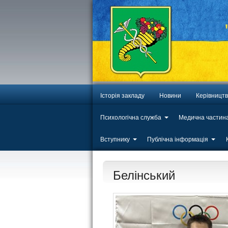
Історія закладу
Новини
Керівницт
Психологічна служба
Медична частин
Вступнику
Публічна інформація
Белінський