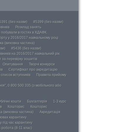
5391 (без назви)
#5399 (без назви)
вінків
Розклад занять
в побували в гостях в ХДАФК.
порту у 2016/2017 навчальному році
ка (виховна частина)
ви)
#5436 (без назви)
вників на 2016/2017 навчальний рік
 за перевірку зошитів
Опитування
Творчі конкурси
ів
Сертифікат про акредитацію
 список вступників
Правила прийому
ія”, 0 800 500 335 (з мобільного або
блічні кошти
Бухгалтерія
1-3 курс
в
Кошторис
Кошторис
а (виховна частина)
Акредитація
мовах карантину
у під час карантину
 робота (8-11 клас)