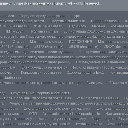
ище училище фізичної культури і спорту. All Rights Reserved.
-11 класи
Порядок зарахування учнів
1 курс
 фахової передвищої освіти
Спортивні відділення
#5389 (без назви)
#
#5405 (без назви)
#5407 (без назви)
Бадмінтон
Мережа
Розклад дз
НМТ – 2024
Публічні закупівлі
20 листопада 2013 року учні 10-х класі
ї комісії І рівня Харківського обласного вищого училища фізичної культури і с
атут
Статут
Методична скринька
ПОЛОЖЕННЯ
Методична скринь
#5421 (без назви)
#5423 (без назви)
#5425 (без назви)
#5427 (без наз
ро єдині вимоги до ведення класних журналів
Про призначення класних кері
лення доплат за завідування навчальними кабінетами та встановлення доплат
році норм єдиного орфографічного режиму
Стипендіальне забезпечення
у програму
Електронна скринька довіри
Розклад прийому творчих конкурс
пробувань
Конкурсні випробування
Охорона праці та БЖД
Рейтиговий
ія відділення
омашнього насильства, торгівлі людьми та ґендерної дискримінації “гаряча лін
осад
Результати моніторингу якості освіти
ання осіб з особливими освітніми потребами
Розмір плати за навчання
Пу
ога
Фінансовий звіт про надходження та використання всіх отриманих кошті
йна робота
Дистанційна робота (спортивна частина)
Дистанційна робот
нять студентів
ОПП
Атестація педагогічних працівників
Навчання в у
в умовах карантину
Навчання в умовах карантину
Завдання для 1-2 курс
Правила поведінки для здобувачів освіти
Виховна робота
Дистанційна