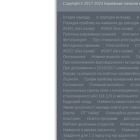
Copyright © 2017-2023 Харківське обласне в
Історія закладу
Структура коледжу
8
Порядок прийому на навчання до закладів
#5401 (без назви)
#5403 (без назви)
Публічна інформація (накази)
Контакти
Фотогалерея
Про створення атестаційно
Методична скринька
План роботи
Ст
#5327 (без назви)
#5387 (без назви)
Оголошення
Новини водного поло
П
Про призначення відповідальних і встанов
Про дотримання у 2016/2017 навчальному 
Відгуки та рецензії на освітньо-професійн
Ліцензія
Графік прийому конкурсних ви
Положення
Пляжний волейбол
Істор
Національна гаряча лінія з попередження д
стаціонарного) або 116 123 (з мобільного)
Кадровий склад
Наявність вакантних п
Умови досупності закладу освіти для навч
Школа
ОТ “Чайка”
Благодійна допом
Кошторис
Освітні програми
Дистанці
Рейтинг досягнень студентів
Розклад за
Навчання в умовах карантину
Навчання 
Завдання для 1-2 курсу під час карантину