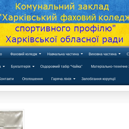
во
Фаховий коледж
Навчальна частина
Виховна частина
С
а
Бухгалтерія
Оздоровчий табір “Чайка”
Матеріально-технічне
Контакти
Оголошення
Гаряча лінія
Запобігання корупції